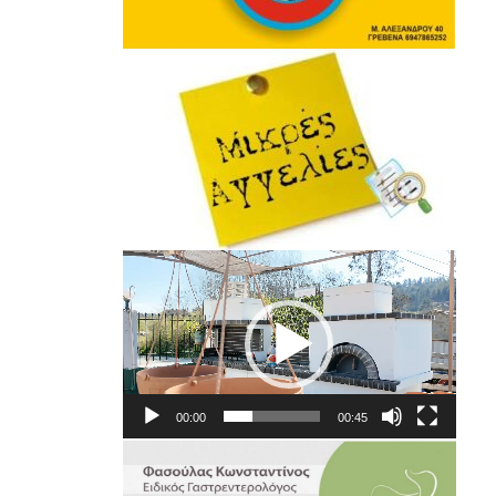
Πρόγραμμα
Αναπαραγωγής
Βίντεο
00:00
00:45