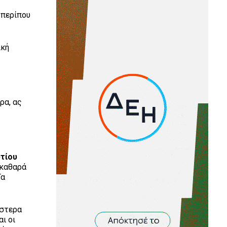
 περίπου
ική
ρα, ας
ρτίου
 καθαρά
Τα
έστερα
ι οι