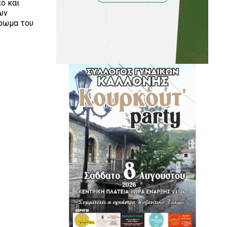
ό και
ων
έρωμα του