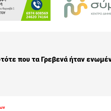
ότε που τα Γρεβενά ήταν ενωμέ
δων