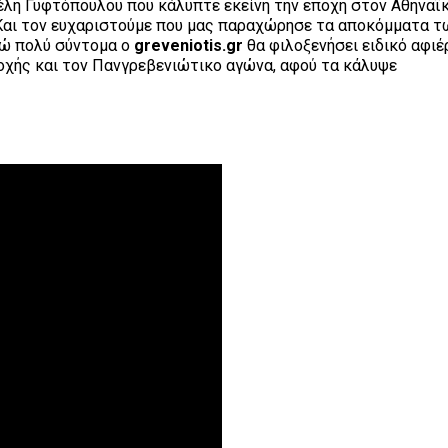
έλη Γυφτόπουλου που κάλυπτε εκείνη την εποχή στον Αθηναϊκ
 Και τον ευχαριστούμε που μας παραχώρησε τα αποκόμματα τ
νώ πολύ σύντομα ο
greveniotis.gr
θα φιλοξενήσει ειδικό αφι
οχής και τον Πανγρεβενιώτικο αγώνα, αφού τα κάλυψε