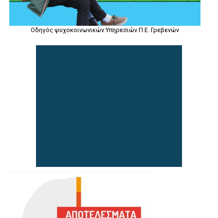
Οδηγός ψυχοκοινωνικών Υπηρεσιών Π.Ε. Γρεβενών