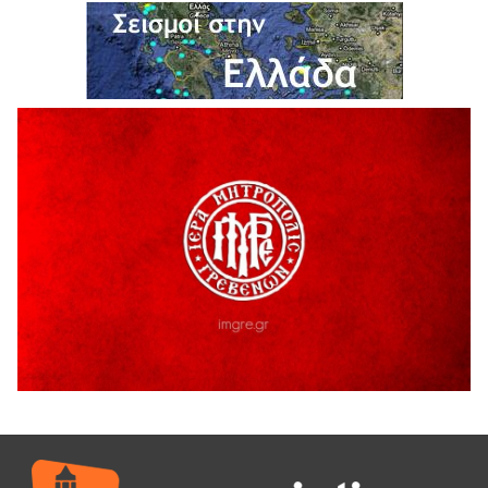
Η Marseaux στα Γρεβενά για μια μοναδική συναυλία
5 Αυγούστου 2026
Θερινό Σινεμά στο πλαίσιο του «Πολιτιστικού
Καλοκαιριού 2026» με την βραβευμένη ταινία «Μικρές
Ανάσες».
5 Αυγούστου 2026
Γρεβενά: Συνελήφθη 18χρονος αλλοδαπός, για κλοπή
εξοπλισμού γυμναστηρίου
5 Αυγούστου 2026
ΑΗ ΛΑΟΣ | 5 Αυγούστου | Υπαίθριο Θέατρο “Καστράκι”,
Γρεβενά
5 Αυγούστου 2026
41η Γιορτή Κρασιού στο Τρίκωμο – «Γιορτή Παράδοσης»
5 Αυγούστου 2026
ΜΟΡΙΟΔΟΤΟΥΜΕΝΑ ΣΕΜΙΝΑΡΙΑ ΑΠΟ ΤΟ ΠΑΝΕΠΙΣΤΗΜΙΟ
ΠΕΙΡΑΙΑ
5 Αυγούστου 2026
ΕΥΧΑΡΙΣΤΙΕΣ Φυσιολατρικού Συλλόγου Γρεβενών