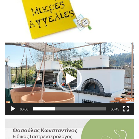
Πρόγραμμα
Αναπαραγωγής
Βίντεο
00:00
00:45