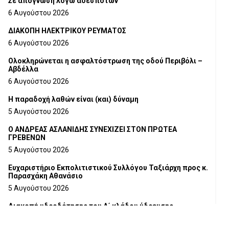
Σε απόγνωση λόγω αδέσποτων
6 Αυγούστου 2026
ΔΙΑΚΟΠΗ ΗΛΕΚΤΡΙΚΟΥ ΡΕΥΜΑΤΟΣ
6 Αυγούστου 2026
Ολοκληρώνεται η ασφαλτόστρωση της οδού Περιβόλι –
Αβδέλλα
6 Αυγούστου 2026
H παραδοχή λαθών είναι (και) δύναμη
5 Αυγούστου 2026
Ο ΑΝΔΡΕΑΣ ΑΣΛΑΝΙΔΗΣ ΣΥΝΕΧΙΖΕΙ ΣΤΟΝ ΠΡΩΤΕΑ
ΓΡΕΒΕΝΩΝ
5 Αυγούστου 2026
Ευχαριστήριο Εκπολιτιστικού Συλλόγου Ταξιάρχη προς κ.
Παρασχάκη Αθανάσιο
5 Αυγούστου 2026
Διακοπή υδροδότησης του Α΄ κλάδου ύδρευσης
5 Αυγούστου 2026