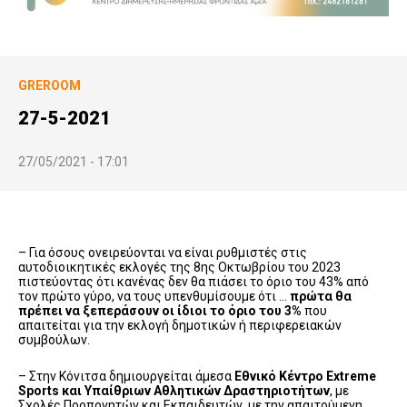
GREROOM
27-5-2021
27/05/2021 - 17:01
– Για όσους ονειρεύονται να είναι ρυθμιστές στις
αυτοδιοικητικές εκλογές της 8ης Οκτωβρίου του 2023
πιστεύοντας ότι κανένας δεν θα πιάσει το όριο του 43% από
τον πρώτο γύρο, να τους υπενθυμίσουμε ότι …
πρώτα θα
πρέπει να ξεπεράσουν οι ίδιοι το όριο του 3%
που
απαιτείται για την εκλογή δημοτικών ή περιφερειακών
συμβούλων.
– Στην Κόνιτσα δημιουργείται άμεσα
Εθνικό Κέντρο Extreme
Sports και Υπαίθριων Αθλητικών Δραστηριοτήτων
, με
Σχολές Προπονητών και Εκπαιδευτών, με την απαιτούμενη