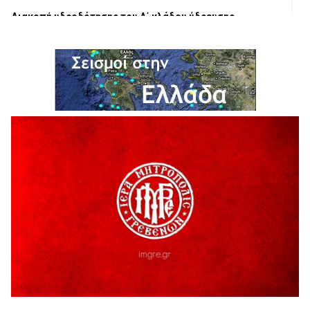
Διακοπή υδροδότησης του Α΄ κλάδου ύδρευσης
5 Αυγούστου 2026
Η Marseaux στα Γρεβενά για μια μοναδική συναυλία
5 Αυγούστου 2026
Θερινό Σινεμά στο πλαίσιο του «Πολιτιστικού
Καλοκαιριού 2026» με την βραβευμένη ταινία «Μικρές
Ανάσες».
5 Αυγούστου 2026
Γρεβενά: Συνελήφθη 18χρονος αλλοδαπός, για κλοπή
εξοπλισμού γυμναστηρίου
5 Αυγούστου 2026
ΑΗ ΛΑΟΣ | 5 Αυγούστου | Υπαίθριο Θέατρο “Καστράκι”,
Γρεβενά
5 Αυγούστου 2026
41η Γιορτή Κρασιού στο Τρίκωμο – «Γιορτή Παράδοσης»
5 Αυγούστου 2026
ΜΟΡΙΟΔΟΤΟΥΜΕΝΑ ΣΕΜΙΝΑΡΙΑ ΑΠΟ ΤΟ ΠΑΝΕΠΙΣΤΗΜΙΟ