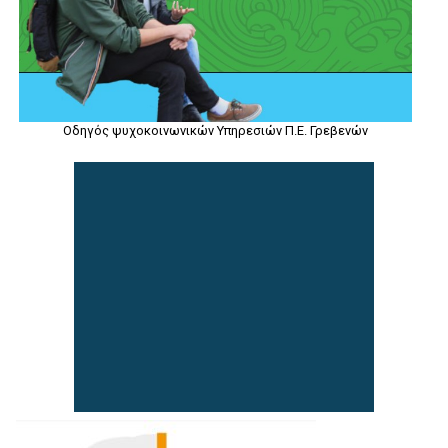
Οδηγός ψυχοκοινωνικών Υπηρεσιών Π.Ε. Γρεβενών