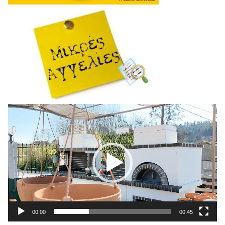
Πρόγραμμα
Αναπαραγωγής
Βίντεο
00:00
00:45