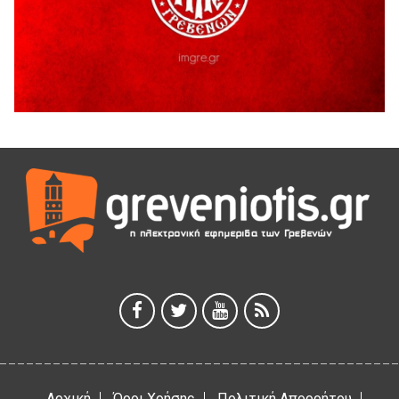
Η Marseaux στα Γρεβενά για μια μοναδική συναυλία
5 Αυγούστου 2026
Θερινό Σινεμά στο πλαίσιο του «Πολιτιστικού
Καλοκαιριού 2026» με την βραβευμένη ταινία «Μικρές
Ανάσες».
5 Αυγούστου 2026
Γρεβενά: Συνελήφθη 18χρονος αλλοδαπός, για κλοπή
εξοπλισμού γυμναστηρίου
5 Αυγούστου 2026
ΑΗ ΛΑΟΣ | 5 Αυγούστου | Υπαίθριο Θέατρο “Καστράκι”,
Γρεβενά
5 Αυγούστου 2026
41η Γιορτή Κρασιού στο Τρίκωμο – «Γιορτή Παράδοσης»
5 Αυγούστου 2026
Αρχική
Όροι Χρήσης
Πολιτική Απορρήτου