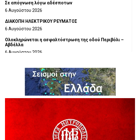
Σε απόγνωση λόγω αδέσποτων
6 Αυγούστου 2026
ΔΙΑΚΟΠΗ ΗΛΕΚΤΡΙΚΟΥ ΡΕΥΜΑΤΟΣ
6 Αυγούστου 2026
Ολοκληρώνεται η ασφαλτόστρωση της οδού Περιβόλι –
Αβδέλλα
6 Αυγούστου 2026
H παραδοχή λαθών είναι (και) δύναμη
5 Αυγούστου 2026
Ο ΑΝΔΡΕΑΣ ΑΣΛΑΝΙΔΗΣ ΣΥΝΕΧΙΖΕΙ ΣΤΟΝ ΠΡΩΤΕΑ
ΓΡΕΒΕΝΩΝ
5 Αυγούστου 2026
Ευχαριστήριο Εκπολιτιστικού Συλλόγου Ταξιάρχη προς κ.
Παρασχάκη Αθανάσιο
5 Αυγούστου 2026
Διακοπή υδροδότησης του Α΄ κλάδου ύδρευσης
5 Αυγούστου 2026