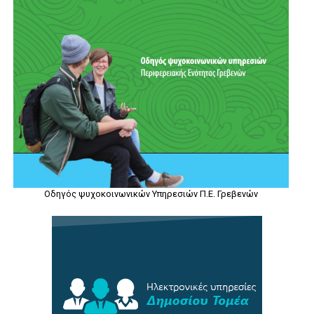
Οδηγός ψυχοκοινωνικών Υπηρεσιών Π.Ε. Γρεβενών