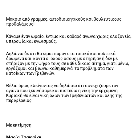
Μακριά από γραμμές, αυτοδιοικητικούς και βουλευτικούς
προθαλάμους!
Κάναμε έναν ωραίο, έντιμο και καθαρό αγώνα χωρίς αλαζονεία,
υπεροψία και εγωισμούς.
Δηλώνω δε ότι θα είμαι παρόν στα τοπικά και πολιτικά
δρώμενα και κοντά σ’ όλους όσους με στήριξαν ή δεν με
στήριξαν με την ψήφο τους σε κάθε δίκαιο αίτημα, γιατί μένω,
εργάζομαι και βιώνω καθημερινά τα προβλήματα των
κατοίκων των Γρεβενών.
Θέλω όμως κλείνοντας να δηλώσω ότι συνεχίζουμε τον
αγώνα που ξεκινήσαμε και πιστεύω η νίκη την ερχόμενη
Κυριακή θα είναι νίκη όλων των Γρεβενιωτών και όλης της
περιφέρειας.
Με εκτίμηση
Μαρία Τσακνάκη