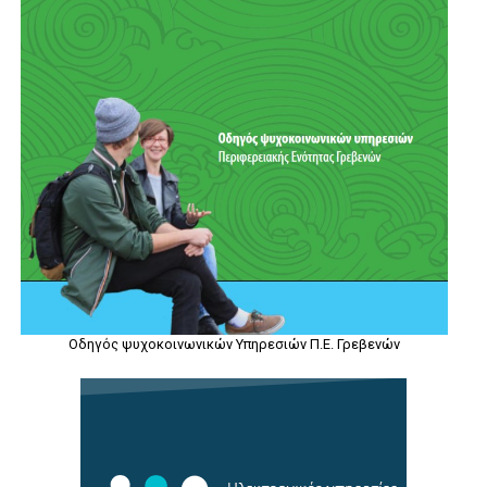
Οδηγός ψυχοκοινωνικών Υπηρεσιών Π.Ε. Γρεβενών