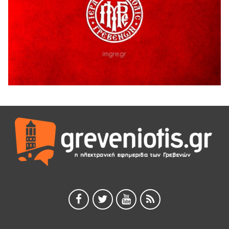
Αυτό το καλοκαίρι, ο θρυλικός Αρσέν Λουπέν γυρίζει την
Ελλάδα με μια θεατρική παράσταση για όλη την
οικογένεια, όπου το τέλος το αποφασίζεις εσύ!
7 Αυγούστου 2026
“ΠΟΛΙΤΙΣΤΙΚΟ ΚΑΛΟΚΑΙΡΙ 2026”: Η MARSEAUX LIVE στα
Γρεβενά.
6 Αυγούστου 2026
Υπογραφή Μνημονίου Συνεργασίας του Πανεπιστημίου
Δυτικής Μακεδονίας με το HanoiUniversity
6 Αυγούστου 2026
Σε απόγνωση λόγω αδέσποτων
6 Αυγούστου 2026
ΔΙΑΚΟΠΗ ΗΛΕΚΤΡΙΚΟΥ ΡΕΥΜΑΤΟΣ
6 Αυγούστου 2026
Ολοκληρώνεται η ασφαλτόστρωση της οδού Περιβόλι –
Αβδέλλα
6 Αυγούστου 2026