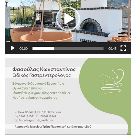
Βίντεο
00:00
00:45