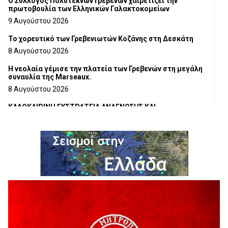
Ο Σύλλογος Πολυτέκνων Γρεβενών χαιρετίζει την
πρωτοβουλία των Ελληνικών Γαλακτοκομείων
9 Αυγούστου 2026
Το χορευτικό των Γρεβενιωτών Κοζάνης στη Δεσκάτη
8 Αυγούστου 2026
Η νεολαία γέμισε την πλατεία των Γρεβενών στη μεγάλη
συναυλία της Marseaux.
8 Αυγούστου 2026
ΚΑΛΟΚΑΙΡΙΝΗ ΕΚΣΤΡΑΤΕΙΑ ΑΝΑΓΝΩΣΗΣ ΚΑΙ
ΔΗΜΙΟΥΡΓΙΚΟΤΗΤΑΣ 2026
7 Αυγούστου 2026
Τα δρομολόγια των Κινητών Αστυνομικών Μονάδων (από
10-08-2026 έως 16-08-2026
7 Αυγούστου 2026
Δωρεά ειδών ιματισμού από τον Σύλλογο Αλληλεγγύης και
Εθελοντισμού Γρεβενών «Ελπίδα», στο Γραφείο
Αντιμετώπισης Ενδοοικογενειακής Βίας του Αστυνομικού
Τμήματος Γρεβενών
7 Αυγούστου 2026