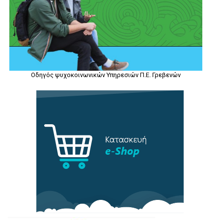
Οδηγός ψυχοκοινωνικών Υπηρεσιών Π.Ε. Γρεβενών