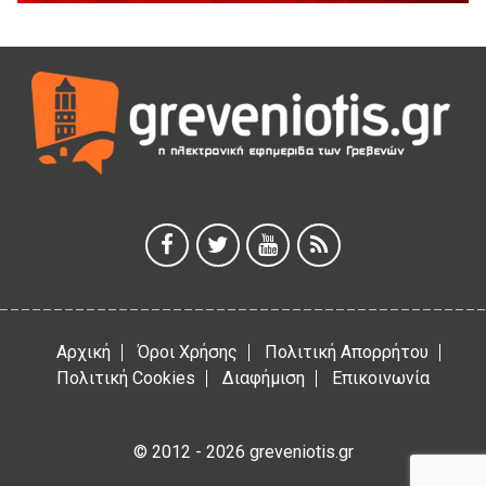
5 Αυγούστου 2026
Γρεβενά: Συνελήφθη 18χρονος αλλοδαπός, για κλοπή
εξοπλισμού γυμναστηρίου
5 Αυγούστου 2026
ΑΗ ΛΑΟΣ | 5 Αυγούστου | Υπαίθριο Θέατρο “Καστράκι”,
Γρεβενά
5 Αυγούστου 2026
41η Γιορτή Κρασιού στο Τρίκωμο – «Γιορτή Παράδοσης»
5 Αυγούστου 2026
Αρχική
Όροι Χρήσης
Πολιτική Απορρήτου
Πολιτική Cookies
Διαφήμιση
Επικοινωνία
© 2012 - 2026 greveniotis.gr