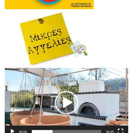
Πρόγραμμα
Αναπαραγωγής
Βίντεο
00:00
00:45