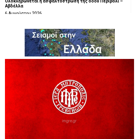
Ολοκληρώνεται η ασφαλτόστρωση της οδού Περιβόλι –
Αβδέλλα
6 Αυγούστου 2026
H παραδοχή λαθών είναι (και) δύναμη
5 Αυγούστου 2026
Ο ΑΝΔΡΕΑΣ ΑΣΛΑΝΙΔΗΣ ΣΥΝΕΧΙΖΕΙ ΣΤΟΝ ΠΡΩΤΕΑ
ΓΡΕΒΕΝΩΝ
5 Αυγούστου 2026
Ευχαριστήριο Εκπολιτιστικού Συλλόγου Ταξιάρχη προς κ.
Παρασχάκη Αθανάσιο
5 Αυγούστου 2026
Διακοπή υδροδότησης του Α΄ κλάδου ύδρευσης
5 Αυγούστου 2026
Η Marseaux στα Γρεβενά για μια μοναδική συναυλία
5 Αυγούστου 2026
Θερινό Σινεμά στο πλαίσιο του «Πολιτιστικού
Καλοκαιριού 2026» με την βραβευμένη ταινία «Μικρές
Ανάσες».