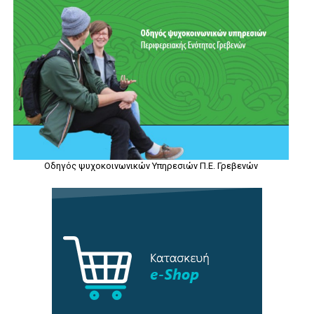
Οδηγός ψυχοκοινωνικών Υπηρεσιών Π.Ε. Γρεβενών