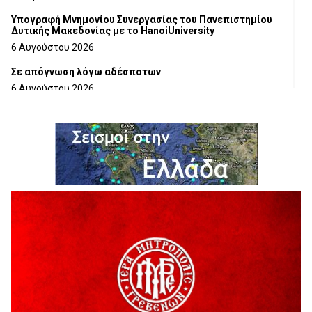
Υπογραφή Μνημονίου Συνεργασίας του Πανεπιστημίου
Δυτικής Μακεδονίας με το HanoiUniversity
6 Αυγούστου 2026
Σε απόγνωση λόγω αδέσποτων
6 Αυγούστου 2026
ΔΙΑΚΟΠΗ ΗΛΕΚΤΡΙΚΟΥ ΡΕΥΜΑΤΟΣ
6 Αυγούστου 2026
Ολοκληρώνεται η ασφαλτόστρωση της οδού Περιβόλι –
Αβδέλλα
6 Αυγούστου 2026
H παραδοχή λαθών είναι (και) δύναμη
5 Αυγούστου 2026
Ο ΑΝΔΡΕΑΣ ΑΣΛΑΝΙΔΗΣ ΣΥΝΕΧΙΖΕΙ ΣΤΟΝ ΠΡΩΤΕΑ
ΓΡΕΒΕΝΩΝ
5 Αυγούστου 2026
Ευχαριστήριο Εκπολιτιστικού Συλλόγου Ταξιάρχη προς κ.
Παρασχάκη Αθανάσιο