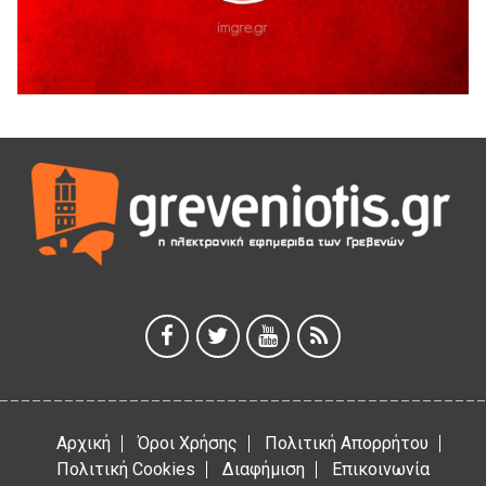
5 Αυγούστου 2026
Διακοπή υδροδότησης του Α΄ κλάδου ύδρευσης
5 Αυγούστου 2026
Η Marseaux στα Γρεβενά για μια μοναδική συναυλία
5 Αυγούστου 2026
Θερινό Σινεμά στο πλαίσιο του «Πολιτιστικού
Καλοκαιριού 2026» με την βραβευμένη ταινία «Μικρές
Ανάσες».
5 Αυγούστου 2026
Γρεβενά: Συνελήφθη 18χρονος αλλοδαπός, για κλοπή
εξοπλισμού γυμναστηρίου
5 Αυγούστου 2026
Αρχική
Όροι Χρήσης
Πολιτική Απορρήτου
Πολιτική Cookies
Διαφήμιση
Επικοινωνία