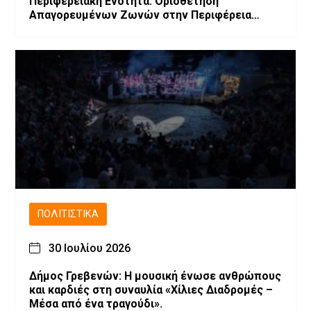
Περιφερειακή Ενότητα. Οριοθέτηση
Απαγορευμένων Ζωνών στην Περιφέρεια
Δυτικής Μακεδονίας λόγω επιβεβαίωσης
εστιών Ευλογιάς των μικρών μηρυκαστικών
ΠΟΛΙΤΙΣΤΙΚΆ
30 Ιουλίου 2026
Δήμος Γρεβενών: Η μουσική ένωσε ανθρώπους
και καρδιές στη συναυλία «Χίλιες Διαδρομές –
Μέσα από ένα τραγούδι».