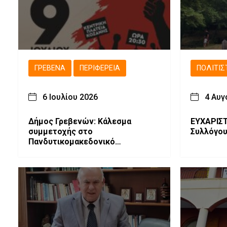
ΓΡΕΒΕΝΆ
ΠΕΡΙΦΈΡΕΙΑ
ΠΟΛΙΤΙΣ
6 Ιουλίου 2026
4 Αυγ
Δήμος Γρεβενών: Κάλεσμα
ΕΥΧΑΡΙΣΤΙΕΣ Φυσιο
συμμετοχής στο
Συλλόγο
Πανδυτικομακεδονικό
Συλλαλητήριο για το μέλλον της
Δυτικής Μακεδονίας.