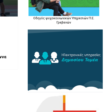
Οδηγός ψυχοκοινωνικών Υπηρεσιών Π.Ε.
Γρεβενών
άννα