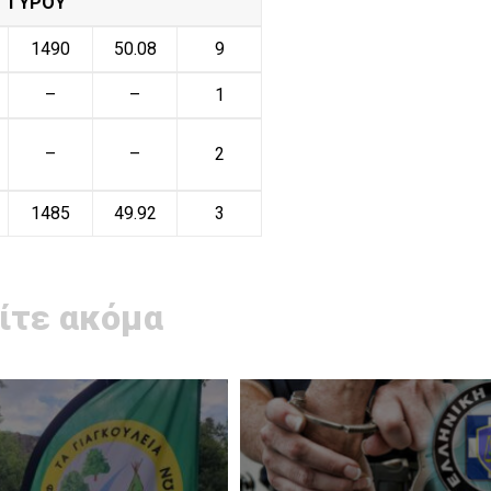
ΓΥΡΟΥ
1490
50.08
9
–
–
1
–
–
2
1485
49.92
3
ίτε ακόμα