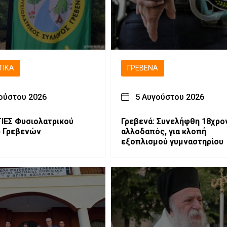
ΤΙΚΆ
ΓΡΕΒΕΝΆ
ούστου 2026
5 Αυγούστου 2026
λατρικού
Γρεβενά: Συνελήφθη 18χρο
υ Γρεβενών
αλλοδαπός, για κλοπή
εξοπλισμού γυμναστηρίου