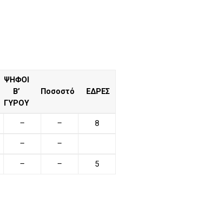
ΨΗΦΟΙ
Β’
Ποσοστό
ΕΔΡΕΣ
ΓΥΡΟΥ
–
–
8
–
–
–
–
5