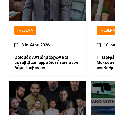
ΓΡΕΒΕΝΆ
ΓΡΕΒΕΝ
3 Ιουλίου 2026
10 Ιο
Ορισμός Αντιδημάρχων και
Η Περιφέ
μεταβίβαση αρμοδιοτήτων στον
Μακεδον
Δήμο Γρεβενών.
αναβάθμι
του Ιδρύ
Υπερηλίκ
Αχίλλιος