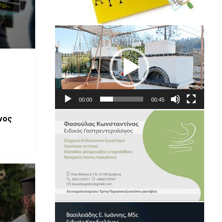
Πρόγραμμα
Αναπαραγωγής
Βίντεο
00:00
00:45
νος