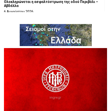
Ολοκληρώνεται η ασφαλτόστρωση της οδού Περιβόλι –
Αβδέλλα
6 Αυγούστου 2026
H παραδοχή λαθών είναι (και) δύναμη
5 Αυγούστου 2026
Ο ΑΝΔΡΕΑΣ ΑΣΛΑΝΙΔΗΣ ΣΥΝΕΧΙΖΕΙ ΣΤΟΝ ΠΡΩΤΕΑ
ΓΡΕΒΕΝΩΝ
5 Αυγούστου 2026
Ευχαριστήριο Εκπολιτιστικού Συλλόγου Ταξιάρχη προς κ.
Παρασχάκη Αθανάσιο
5 Αυγούστου 2026
Διακοπή υδροδότησης του Α΄ κλάδου ύδρευσης
5 Αυγούστου 2026
Η Marseaux στα Γρεβενά για μια μοναδική συναυλία
5 Αυγούστου 2026
Θερινό Σινεμά στο πλαίσιο του «Πολιτιστικού
Καλοκαιριού 2026» με την βραβευμένη ταινία «Μικρές
Ανάσες».