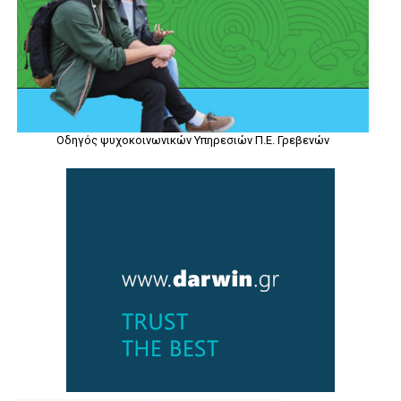
Οδηγός ψυχοκοινωνικών Υπηρεσιών Π.Ε. Γρεβενών