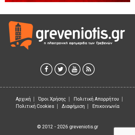
5 Αυγούστου 2026
Γρεβενά: Συνελήφθη 18χρονος αλλοδαπός, για κλοπή
εξοπλισμού γυμναστηρίου
5 Αυγούστου 2026
ΑΗ ΛΑΟΣ | 5 Αυγούστου | Υπαίθριο Θέατρο “Καστράκι”,
Γρεβενά
5 Αυγούστου 2026
41η Γιορτή Κρασιού στο Τρίκωμο – «Γιορτή Παράδοσης»
5 Αυγούστου 2026
Αρχική
Όροι Χρήσης
Πολιτική Απορρήτου
Πολιτική Cookies
Διαφήμιση
Επικοινωνία
© 2012 - 2026 greveniotis.gr