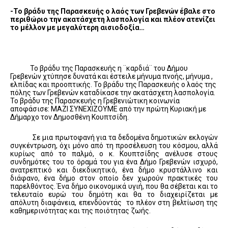
-Το βράδυ της Παρασκευής ο λαός των Γρεβενών έβαλε στο
περιθώριο την ακατάσχετη λασπολογία και πλέον ατενίζει
το μέλλον με μεγαλύτερη αισιοδοξία…
Το βράδυ της Παρασκευής η ¨καρδιά¨ του Δήμου
Γρεβενών χτύπησε δυνατά και έστειλε μήνυμα πνοής, μήνυμα ,
ελπίδας και προοπτικής. Το βράδυ της Παρασκευής ο λαός της
πόλης των Γρεβενών καταδίκασε την ακατάσχετη λασπολογία.
Το βράδυ της Παρασκευής η Γρεβενιώτικη κοινωνία
αποφάσισε: ΜΑΖΙ ΣΥΝΕΧΙΖΟΥΜΕ από την πρώτη Κυριακή με
Δήμαρχο τον Δημοσθένη Κουπτσίδη.
Σε μια πρωτοφανή για τα δεδομένα δημοτικών εκλογών
συγκέντρωση, όχι μόνο από τη προσέλευση του κόσμου, αλλά
κυρίως από το παλμό, ο κ. Κουπτσίδης ανέλυσε στους
συνδημότες του το όραμά του για ένα Δήμο Γρεβενών ισχυρό,
ανατρεπτικό και διεκδικητικό, ένα δήμο κρυστάλλινο και
διάφανο, ένα δήμο στον οποίο δεν χωρούν πρακτικές του
παρελθόντος. Ένα δήμο οικονομικά υγιή, που θα σέβεται και το
τελευταίο ευρώ του δημότη και θα το διαχειρίζεται με
απόλυτη διαφάνεια, επενδύοντάς το πλέον στη βελτίωση της
καθημερινότητας και της ποιότητας ζωής.