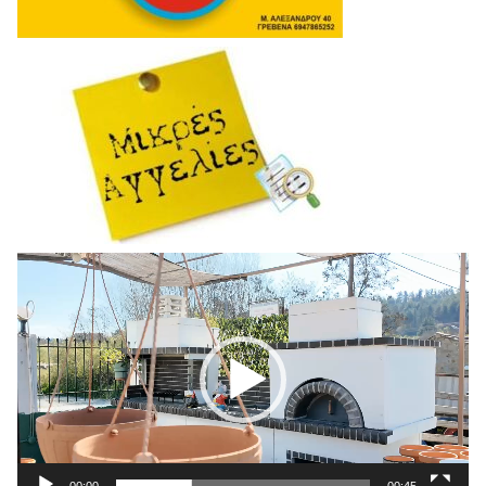
Πρόγραμμα
Αναπαραγωγής
Βίντεο
00:00
00:45