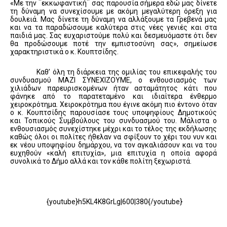
«Με την ¨εκκωφαντική¨ σας παρουσία σήμερα εδώ μας δίνετε
τη δύναμη να συνεχίσουμε με ακόμη μεγαλύτερη όρεξη για
δουλειά. Μας δίνετε τη δύναμη να αλλάξουμε τα Γρεβενά μας
και να τα παραδώσουμε καλύτερα στις νέες γενιές και στα
παιδιά μας. Σας ευχαριστούμε πολύ και δεσμευόμαστε ότι δεν
θα προδώσουμε ποτέ την εμπιστοσύνη σας», σημείωσε
χαρακτηριστικά ο κ. Κουπτσίδης.
Καθ’ όλη τη διάρκεια της ομιλίας του επικεφαλής του
συνδυασμού ΜΑΖΙ ΣΥΝΕΧΙΖΟΥΜΕ, ο ενθουσιασμός των
χιλιάδων παρευρισκομένων ήταν ασταμάτητος κάτι που
φάνηκε από το παρατεταμένο και ιδιαίτερα ένθερμο
χειροκρότημα. Χειροκρότημα που έγινε ακόμη πιο έντονο όταν
ο κ. Κουπτσίδης παρουσίασε τους υποψηφίους Δημοτικούς
και Τοπικούς Συμβούλους του συνδυασμού του. Μάλιστα ο
ενθουσιασμός συνεχίστηκε μέχρι και το τέλος της εκδήλωσης
καθώς όλοι οι πολίτες ήθελαν να σφίξουν το χέρι του νυν και
εκ νέου υποψηφίου δημάρχου, να τον αγκαλιάσουν και να του
ευχηθούν «καλή επιτυχία», μια επιτυχία η οποία αφορά
συνολικά το Δήμο αλλά και τον κάθε πολίτη ξεχωριστά.
{youtube}h5KL4K8GrLg|600|380{/youtube}