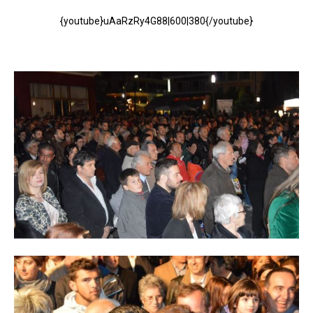
{youtube}uAaRzRy4G88|600|380{/youtube}