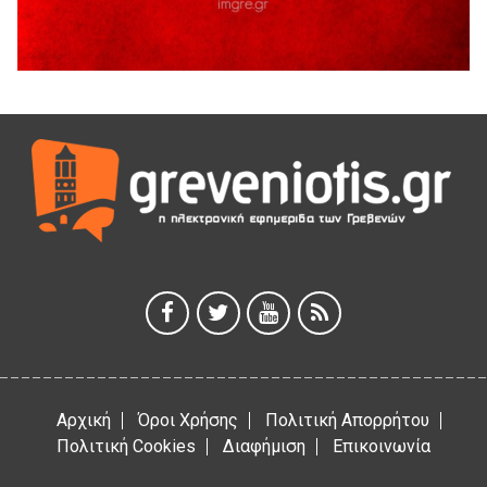
5 Αυγούστου 2026
Διακοπή υδροδότησης του Α΄ κλάδου ύδρευσης
5 Αυγούστου 2026
Η Marseaux στα Γρεβενά για μια μοναδική συναυλία
5 Αυγούστου 2026
Θερινό Σινεμά στο πλαίσιο του «Πολιτιστικού
Καλοκαιριού 2026» με την βραβευμένη ταινία «Μικρές
Ανάσες».
5 Αυγούστου 2026
Γρεβενά: Συνελήφθη 18χρονος αλλοδαπός, για κλοπή
εξοπλισμού γυμναστηρίου
5 Αυγούστου 2026
Αρχική
Όροι Χρήσης
Πολιτική Απορρήτου
Πολιτική Cookies
Διαφήμιση
Επικοινωνία