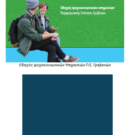
Οδηγός ψυχοκοινωνικών Υπηρεσιών Π.Ε. Γρεβενών