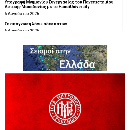
Υπογραφή Μνημονίου Συνεργασίας του Πανεπιστημίου
Δυτικής Μακεδονίας με το HanoiUniversity
6 Αυγούστου 2026
Σε απόγνωση λόγω αδέσποτων
6 Αυγούστου 2026
ΔΙΑΚΟΠΗ ΗΛΕΚΤΡΙΚΟΥ ΡΕΥΜΑΤΟΣ
6 Αυγούστου 2026
Ολοκληρώνεται η ασφαλτόστρωση της οδού Περιβόλι –
Αβδέλλα
6 Αυγούστου 2026
H παραδοχή λαθών είναι (και) δύναμη
5 Αυγούστου 2026
Ο ΑΝΔΡΕΑΣ ΑΣΛΑΝΙΔΗΣ ΣΥΝΕΧΙΖΕΙ ΣΤΟΝ ΠΡΩΤΕΑ
ΓΡΕΒΕΝΩΝ
5 Αυγούστου 2026
Ευχαριστήριο Εκπολιτιστικού Συλλόγου Ταξιάρχη προς κ.
Παρασχάκη Αθανάσιο