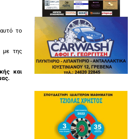
 αυτό το
ς με της
κής και
μας.