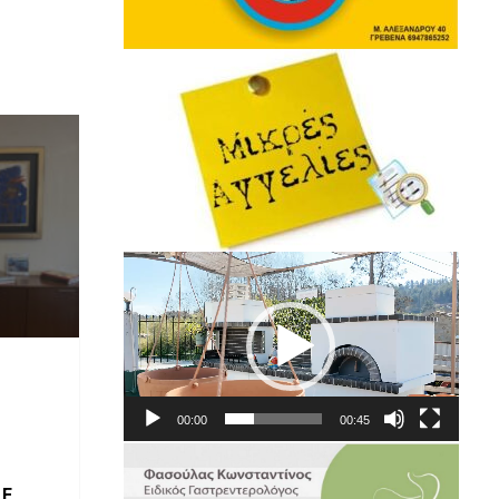
Πρόγραμμα
Αναπαραγωγής
Βίντεο
00:00
00:45
Ε.