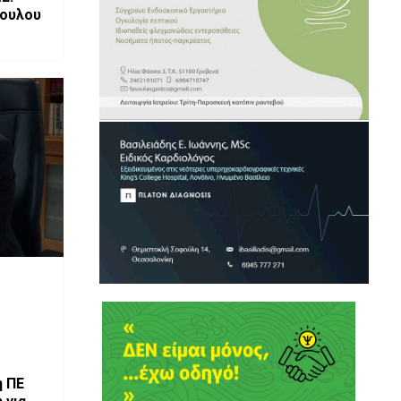
πουλου
υξιακό
η ΠΕ