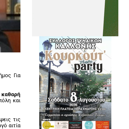
μος Για
 καθαρή
πόλη και
ψεις τις
γό αιτία