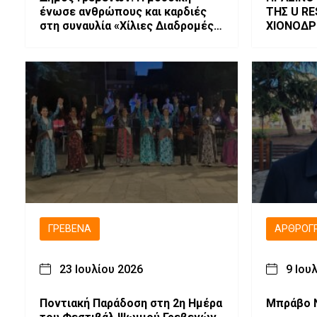
ένωσε ανθρώπους και καρδιές
ΤΗΣ U R
στη συναυλία «Χίλιες Διαδρομές –
ΧΙΟΝΟΔΡ
Μέσα από ένα τραγούδι».
ΒΑΣΙΛΙΤΣ
ΓΡΕΒΕΝΆ
ΑΡΘΡΟΓ
23 Ιουλίου 2026
9 Ιου
Ποντιακή Παράδοση στη 2η Ημέρα
Μπράβο 