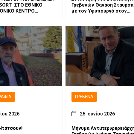
ESORT ΣΤΟ ΕΘΝΙΚΟ
Γρεβενών Θανάση Σταυρό
ΟΝΙΚΟ ΚΕΝΤΡΟ
με τον Υφυπουργό στον
ΑΣ
Πρωθυπουργό Θανάση
Κοντογεώργη για το αναπτ
πρόγραμμα των Γρεβενών
ΡΑΦΊΑ
ΓΡΕΒΕΝΆ
λίου 2026
26 Ιουνίου 2026
Ντάτσουν!
Μήνυμα Αντιπεριφερειάρχ