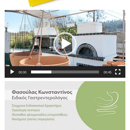
Πρόγραμμα
Αναπαραγωγής
Βίντεο
00:00
00:45