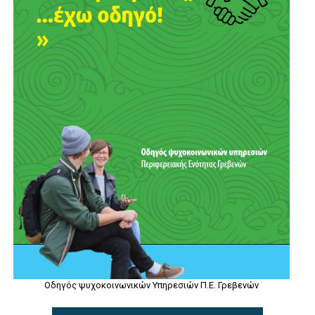
Οδηγός ψυχοκοινωνικών Υπηρεσιών Π.Ε. Γρεβενών