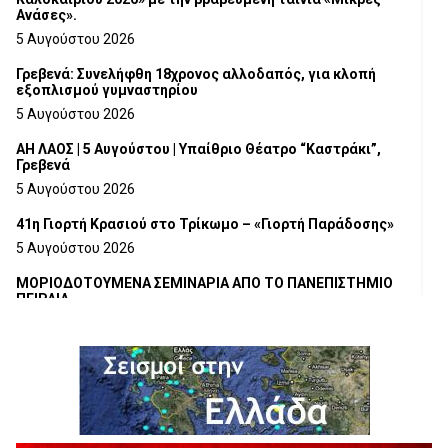
Ανάσες».
5 Αυγούστου 2026
Γρεβενά: Συνελήφθη 18χρονος αλλοδαπός, για κλοπή
εξοπλισμού γυμναστηρίου
5 Αυγούστου 2026
ΑΗ ΛΑΟΣ | 5 Αυγούστου | Υπαίθριο Θέατρο “Καστράκι”,
Γρεβενά
5 Αυγούστου 2026
41η Γιορτή Κρασιού στο Τρίκωμο – «Γιορτή Παράδοσης»
5 Αυγούστου 2026
ΜΟΡΙΟΔΟΤΟΥΜΕΝΑ ΣΕΜΙΝΑΡΙΑ ΑΠΟ ΤΟ ΠΑΝΕΠΙΣΤΗΜΙΟ
ΠΕΙΡΑΙΑ
5 Αυγούστου 2026
ΕΥΧΑΡΙΣΤΙΕΣ Φυσιολατρικού Συλλόγου Γρεβενών
4 Αυγούστου 2026
Έκτακτη χρηματοδότηση 400.000€ για επιπλέον εργασίες
στο Δημοτικό Στάδιο Γρεβενών «Μίλτος Τεντόγλου»