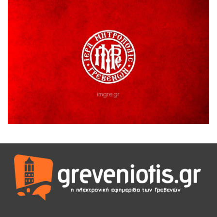
4 Αυγούστου 2026
Τελικά τι είναι πολιτισμός;
4 Αυγούστου 2026
Ολοσχερής καταστροφή κατοικίας από πυρκαγιά στην
Καληράχη Γρεβενών
3 Αυγούστου 2026
ΚΑΤΑΓΡΑΦΗ ΤΕΚΜΗΡΙΩΣΗ ΚΑΙ ΨΗΦΙΟΠΟΙΗΣΗ ΤΩΝ
ΜΑΣΤΟΡΙΚΩΝ ΕΡΓΑΛΕΙΩΝ ΤΗΣ ΣΥΛΛΟΓΗΣ ΚΥΠΑΡΙΣΣΙΟΥ
ΓΡΕΒΕΝΩΝ
3 Αυγούστου 2026
Κουρκούτ’ party το Σάββατο 8 Αυγούστου στην Καλλονή
3 Αυγούστου 2026
ΠΡΟΓΡΑΜΜΑ ΠΑΝΗΓΥΡΕΩΣ ΙΕΡΑΣ ΜΟΝΗΣ ΖΑΒΟΡΔΑΣ 2026
3 Αυγούστου 2026
Διακοπή ηλεκτρικού ρεύματος
3 Αυγούστου 2026