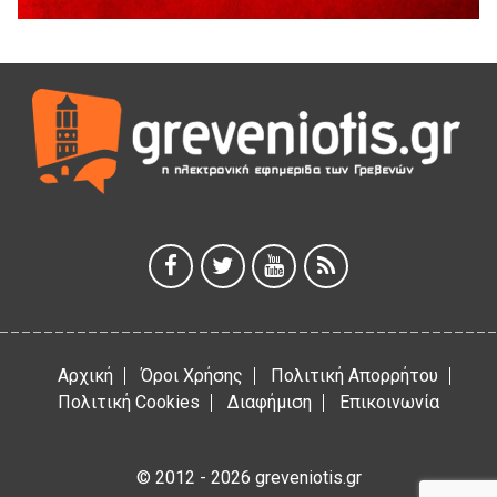
Ανάσες».
5 Αυγούστου 2026
Γρεβενά: Συνελήφθη 18χρονος αλλοδαπός, για κλοπή
εξοπλισμού γυμναστηρίου
5 Αυγούστου 2026
ΑΗ ΛΑΟΣ | 5 Αυγούστου | Υπαίθριο Θέατρο “Καστράκι”,
Γρεβενά
5 Αυγούστου 2026
41η Γιορτή Κρασιού στο Τρίκωμο – «Γιορτή Παράδοσης»
5 Αυγούστου 2026
Αρχική
Όροι Χρήσης
Πολιτική Απορρήτου
Πολιτική Cookies
Διαφήμιση
Επικοινωνία
© 2012 - 2026 greveniotis.gr