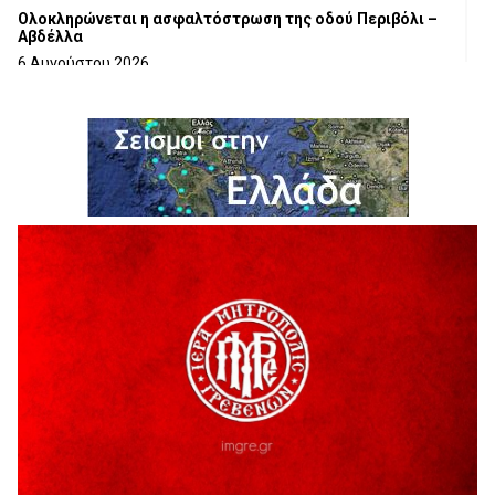
Ολοκληρώνεται η ασφαλτόστρωση της οδού Περιβόλι –
Αβδέλλα
6 Αυγούστου 2026
H παραδοχή λαθών είναι (και) δύναμη
5 Αυγούστου 2026
Ο ΑΝΔΡΕΑΣ ΑΣΛΑΝΙΔΗΣ ΣΥΝΕΧΙΖΕΙ ΣΤΟΝ ΠΡΩΤΕΑ
ΓΡΕΒΕΝΩΝ
5 Αυγούστου 2026
Ευχαριστήριο Εκπολιτιστικού Συλλόγου Ταξιάρχη προς κ.
Παρασχάκη Αθανάσιο
5 Αυγούστου 2026
Διακοπή υδροδότησης του Α΄ κλάδου ύδρευσης
5 Αυγούστου 2026
Η Marseaux στα Γρεβενά για μια μοναδική συναυλία
5 Αυγούστου 2026
Θερινό Σινεμά στο πλαίσιο του «Πολιτιστικού
Καλοκαιριού 2026» με την βραβευμένη ταινία «Μικρές