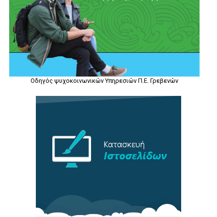
Οδηγός ψυχοκοινωνικών Υπηρεσιών Π.Ε. Γρεβενών