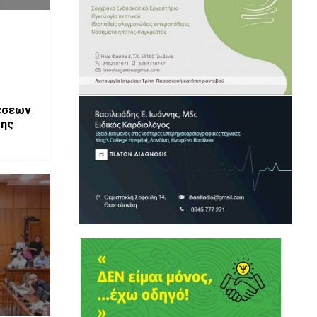
έσεων
σης