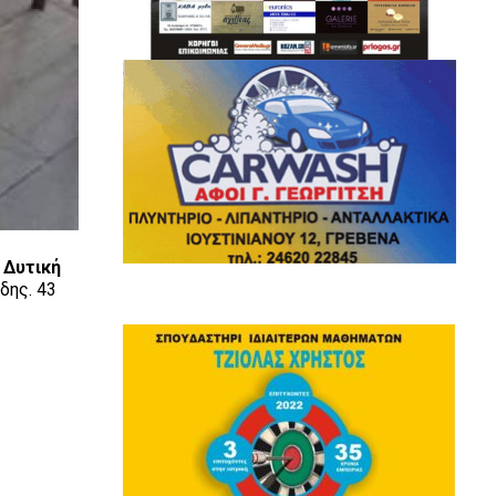
η Δυτική
δης. 43