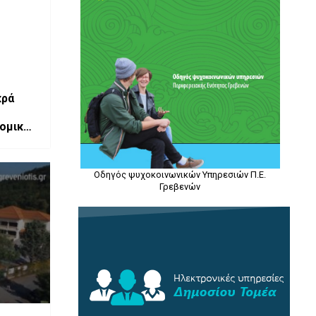
κρά
νομικές
ονίας
Οδηγός ψυχοκοινωνικών Υπηρεσιών Π.Ε.
Γρεβενών