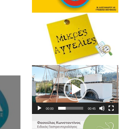
Πρόγραμμα
Αναπαραγωγής
Βίντεο
00:00
00:45