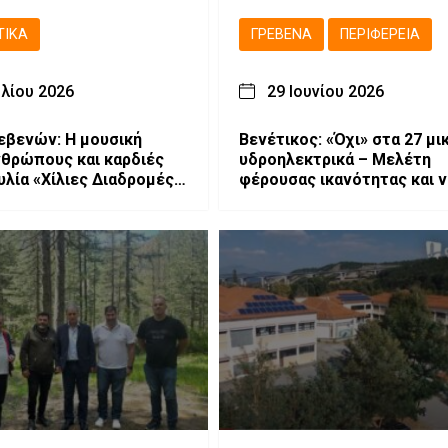
ΤΙΚΆ
ΓΡΕΒΕΝΆ
ΠΕΡΙΦΈΡΕΙΑ
υλίου 2026
29 Ιουνίου 2026
εβενών: Η μουσική
Βενέτικος: «Όχι» στα 27 μι
θρώπους και καρδιές
υδροηλεκτρικά – Μελέτη
υλία «Χίλιες Διαδρομές –
φέρουσας ικανότητας και 
 ένα τραγούδι».
κινήσεις προαναγγέλλει η
Περιφέρεια Δυτικής Μακεδ