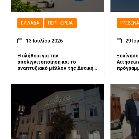
ΕΛΛΆΔΑ
ΠΕΡΙΦΈΡΕΙΑ
ΓΡΕΒΕΝ
13 Ιουλίου 2026
29 Ιο
Η αλήθεια για την
Ξεκίνησε
απολιγνιτοποίηση και το
Αιτήσεων
αναπτυξιακό μέλλον της Δυτικής
πρόγραμμ
Μακεδονίας
πιστοποί
Γρεβενά