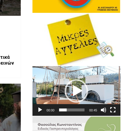
τικά
ρεινών
Πρόγραμμα
ν
Αναπαραγωγής
Βίντεο
00:00
00:45