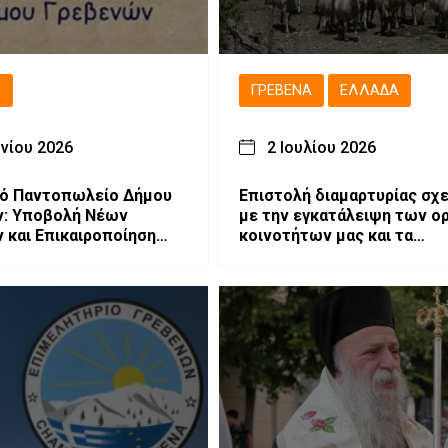
Ά
ΓΡΕΒΕΝΆ
ΕΛΛΆΔΑ
υνίου 2026
2 Ιουλίου 2026
κό Παντοπωλείο Δήμου
Επιστολή διαμαρτυρίας σχε
ν: Υποβολή Νέων
με την εγκατάλειψη των ο
 και Επικαιροποίηση
κοινοτήτων μας και τα
ν Δικαιούχων.
εξοντωτικά μέτρα κατά τω
κτηνοτρόφων.