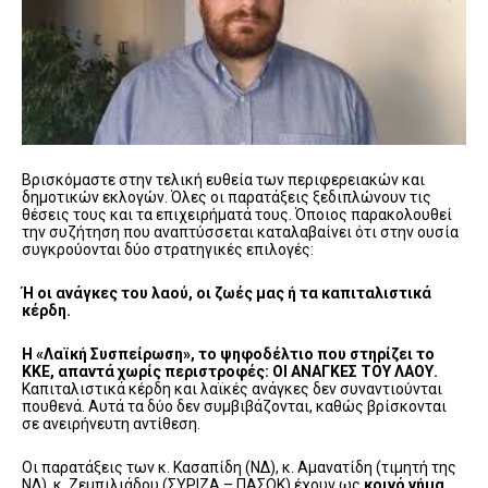
Βρισκόμαστε στην τελική ευθεία των περιφερειακών και
δημοτικών εκλογών. Όλες οι παρατάξεις ξεδιπλώνουν τις
θέσεις τους και τα επιχειρήματά τους. Όποιος παρακολουθεί
την συζήτηση που αναπτύσσεται καταλαβαίνει ότι στην ουσία
συγκρούονται δύο στρατηγικές επιλογές:
Ή οι ανάγκες του λαού, οι ζωές μας ή τα καπιταλιστικά
κέρδη.
Η «Λαϊκή Συσπείρωση», το ψηφοδέλτιο που στηρίζει το
ΚΚΕ, απαντά χωρίς περιστροφές: ΟΙ ΑΝΑΓΚΕΣ ΤΟΥ ΛΑΟΥ.
Καπιταλιστικά κέρδη και λαϊκές ανάγκες δεν συναντιούνται
πουθενά. Αυτά τα δύο δεν συμβιβάζονται, καθώς βρίσκονται
σε ανειρήνευτη αντίθεση.
Οι παρατάξεις των κ. Κασαπίδη (ΝΔ), κ. Αμανατίδη (τιμητή της
ΝΔ), κ. Ζεμπιλιάδου (ΣΥΡΙΖΑ – ΠΑΣΟΚ) έχουν ως
κοινό νήμα