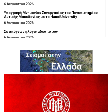
6 Αυγούστου 2026
Υπογραφή Μνημονίου Συνεργασίας του Πανεπιστημίου
Δυτικής Μακεδονίας με το HanoiUniversity
6 Αυγούστου 2026
Σε απόγνωση λόγω αδέσποτων
6 Αυγούστου 2026
ΔΙΑΚΟΠΗ ΗΛΕΚΤΡΙΚΟΥ ΡΕΥΜΑΤΟΣ
6 Αυγούστου 2026
Ολοκληρώνεται η ασφαλτόστρωση της οδού Περιβόλι –
Αβδέλλα
6 Αυγούστου 2026
H παραδοχή λαθών είναι (και) δύναμη
5 Αυγούστου 2026
Ο ΑΝΔΡΕΑΣ ΑΣΛΑΝΙΔΗΣ ΣΥΝΕΧΙΖΕΙ ΣΤΟΝ ΠΡΩΤΕΑ
ΓΡΕΒΕΝΩΝ
5 Αυγούστου 2026