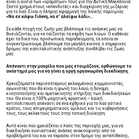
είναι η ουσία των «οραμάτων» τους για την Δυτική Μακεδονία:
ζεστό χρήμα στους «επενδυτές» και διαχείριση της μιζέριας
για το λαό. Είναι η πλήρης εφαρμογή της λαϊκής παροιμίας:
«Να σε κάψω Γιάννη, να σ’ αλείψω λάδι»…
Σε κάθε πτυχή της ζωής μας βλέπουμε τις ανάγκες μας να
θυσιάζονται, για να ταΐζονται τα κέρδη των λίγων. Ο καθένας
έχει τα δικά του, προσωπικά, παραδείγματα, τα οποία αν
συγκεντρώσουμε, βλέπουμε την μεγάλη εικόνα: ο σημερινός
δρόμος της καπιταλιστικής ανάπτυξης συνθλίβει τις ζωές
μας.
Απέναντι στην μαυρίλα που μας ετοιμάζουν, ορθώνουμε το
ανάστημά μας για να γίνει η οργή οργανωμένη διεκδίκηση.
Χρειαζόμαστε περισσότερους εκλεγμένους κομμουνιστές,
αγωνιστές που θα είναι η φωνή του λαού, η δύναμη
κινητοποίησης και αμετακίνητης στήριξης των διεκδικήσεών
του. Θα είναι η 100% μαχητική, εργατική – λαϊκή
αντιπολίτευση απέναντι σε ένα εχθρικό για το λαό αστικό
κράτος, τους επιχειρηματικούς ομίλους και τις κυβερνήσεις
τους, τους εκλεκτούς τους στην τοπική διοίκηση.
Αυτό είναι που χρειάζεται ο λαός της περιοχής μας, για να
διεκδικήσει ουσιαστικές ανάσες ανακούφισης από τα
προβλήματά του και να περάσει στον δρόμο της αντεπίθεσης,