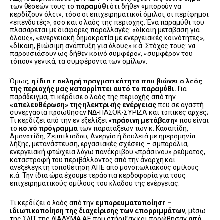
των θέσεών τους το
παραμύθι
ότι δήθεν «μπορούν να
κερδίζουν όλοι», τόσο οι επιχειρηματικοί όμιλοι, οι περίφημοι
«επενδυτές», όσο και ο λαός της περιοχής. Ένα παραμύθι που
πλασάρεται με διάφορες παραλλαγές: «δίκαιη μετάβαση για
όλους», «ενεργειακή δημοκρατία με ενεργειακές κοινότητες»,
«δίκαιη, βιώσιμη ανάπτυξη για όλους» κ.ά. Στόχος τους: να
παρουσιάσουν ως δήθεν κοινό συμφέρον, «συμφέρον του
τόπου» γενικά, τα συμφέροντα των ομίλων.
Όμως,
η ίδια η σκληρή πραγματικότητα που βιώνει ο λαός
της περιοχής μας καταρρίπτει αυτό το παραμύθι.
Για
παράδειγμα, τι κέρδισε ο λαός της περιοχής από την
«απελευθέρωση» της ηλεκτρικής ενέργειας
που σε αγαστή
συνεργασία προώθησαν ΝΔ-ΠΑΣΟΚ-ΣΥΡΙΖΑ και τοπικές αρχές;
Τι κερδίζει από την εν εξελίξει
«πράσινη μετάβαση»
που είναι
το
κοινό πρόγραμμα
των παρατάξεων των κ. Κασαπίδη,
Αμανατίδη, Ζεμπιλιάδου; Ανεργία ή δουλειά με ημερομηνία
λήξης, μετανάστευση, εργασιακές σχέσεις – σμπαράλια,
ενεργειακή φτώχεια λόγω πανάκριβου «πράσινου» ρεύματος,
καταστροφή του περιβάλλοντος από την άναρχη και
ανεξέλεγκτη τοποθέτηση ΑΠΕ από μονοπωλιακούς ομίλους
κ.ά. Την ίδια ώρα έχουμε τεράστια κερδοφορία για τους
επιχειρηματικούς ομίλους του κλάδου της ενέργειας.
Τι κερδίζει ο λαός από την
εμπορευματοποίηση –
ιδιωτικοποίηση της διαχείρισης των απορριμμάτων
, μέσω
της ΣΔΙΤ της ΔΙΑΔΥΜΑ ΑΕ που στήριξαν και προώθησαν
από