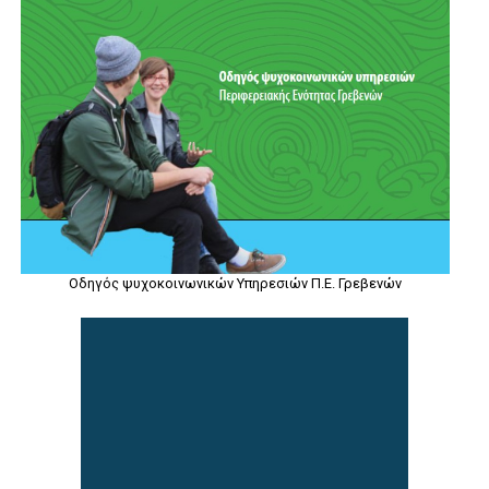
Οδηγός ψυχοκοινωνικών Υπηρεσιών Π.Ε. Γρεβενών