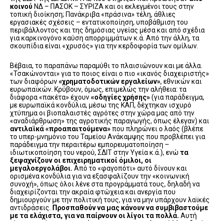
κοινού
ΝΔ – ΠΑΣΟΚ – ΣΥΡΙΖΑ και οι εκλεγμένοι τους στην
τοπική διοίκηση; Πανάκριβα «πράσινα» τέλη, άθλιες
εργασιακές σχέσεις – εντατικοποίηση, υποβάθμιση του
περιβάλλοντος και της δημόσιας υγείας μέσα και από σχέδια
για καρκινογόνο καύση απορριμμάτων κ.ά. Από την άλλη, τα
σκουπίδια είναι «χρυσός» για την κερδοφορία των ομίλων.
Βέβαια, το παραπάνω παραμύθι το πλαισιώνουν και με άλλα.
«Τσακώνονται» για το ποιος είναι ο πιο «ικανός διαχειριστής»
των διαφόρων
«χρηματοδοτικών εργαλείων»
, εθνικών και
ευρωπαϊκών. Κρύβουν, όμως, επιμελώς την αλήθεια: τα
διάφορα «πακέτα» έχουν
«οδηγίες χρήσης»
(για παράδειγμα,
με ευρωπαϊκά κονδύλια, μέσω της ΚΑΠ, δέχτηκαν ισχυρό
χτύπημα οι βιοπαλαιστές αγρότες στην χώρα μας από την
«αναδιάρθρωση» της αγροτικής παραγωγής, όπως έλεγαν) και
αντιλαϊκά «προαπαιτούμενα»
που πληρώνει ο λαός (βλέπε
το υπερ-μνημόνιο του Ταμείου Ανάκαμψης που προβλέπει για
παράδειγμα την περαιτέρω εμπορευματοποίηση –
ιδιωτικοποίηση του νερού, ΣΔΙΤ στην Υγεία κ.ά.), ενώ
τα
ξεψαχνίζουν οι επιχειρηματικοί όμιλοι, οι
μεγαλοεργολάβοι.
Από το «φαγοπότι» αυτό δίνουν και
ορισμένα κονδύλια για να εξασφαλίζουν την «κοινωνική
συνοχή», όπως όλοι λένε στα προγράμματά τους, δηλαδή να
διαχειρίζονται την ακραία φτώχεια και ανεργία που
δημιουργούν με την πολιτική τους, για να μην υπάρχουν λαϊκές
αντιδράσεις.
Προσπαθούν να μας κάνουν να συμβιβαστούμε
με τα ελάχιστα, για να παίρνουν οι λίγοι τα πολλά.
Αυτή