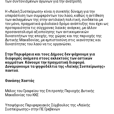
των συντονισμένων αγώνων για την ανατροπή.
Η «Λαϊκή Συσπείρωση» είναι η συνεπής δύναμη για την
υπεράσπιση των συμφερόντων του λαού, καθώς η αντίθεση
των εκλεγμένων της στην αντιλαϊκή πολιτική, συνδέεται με
τον μόνο, πραγματικά φιλολαϊκό δρόμο ανάπτυξης που έχει ως
προτεραιότητα τις σύγχρονες λαϊκές ανάγκες, με άλλον
προσανατολισμό αξιοποίησης των αντικειμενικών
δυνατοτήτων της εποχής, της χώρας και της περιοχής της
Δυτικής Μακεδονίας, με εμπιστοσύνη στις ικανότητες και
δυνατότητες του λαού να τις οργανώσει.
Στην Περιφέρεια και τους Δήμους δεν ψάχνουμε για
διαφορές ανάμεσα στους εκλεκτούς των αστικών
κομμάτων. Κάνουμε την πραγματική διαφορά.
Δυναμώνουμε τα ψηφοδέλτια της «Λαϊκής Συσπείρωσης»
παντού.
Θανάσης Χαστάς
Μέλος του Γραφείου της Επιτροπής Περιοχής Δυτικής
Μακεδονίας του ΚΚΕ
Υποψήφιος Περιφερειακός Σύμβουλος της «Λαϊκής
Συσπείρωσης» στην ΠΕ Γρεβενών