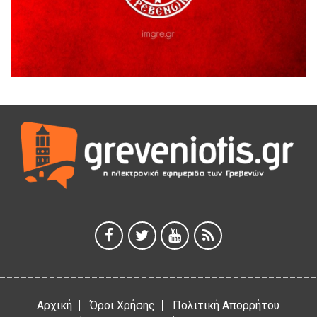
Ευχαριστήριο Εκπολιτιστικού Συλλόγου Ταξιάρχη προς κ.
Παρασχάκη Αθανάσιο
5 Αυγούστου 2026
Διακοπή υδροδότησης του Α΄ κλάδου ύδρευσης
5 Αυγούστου 2026
Η Marseaux στα Γρεβενά για μια μοναδική συναυλία
5 Αυγούστου 2026
Θερινό Σινεμά στο πλαίσιο του «Πολιτιστικού
Καλοκαιριού 2026» με την βραβευμένη ταινία «Μικρές
Ανάσες».
5 Αυγούστου 2026
Γρεβενά: Συνελήφθη 18χρονος αλλοδαπός, για κλοπή
εξοπλισμού γυμναστηρίου
5 Αυγούστου 2026
Αρχική
Όροι Χρήσης
Πολιτική Απορρήτου