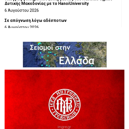
Δυτικής Μακεδονίας με το HanoiUniversity
6 Αυγούστου 2026
Σε απόγνωση λόγω αδέσποτων
6 Αυγούστου 2026
ΔΙΑΚΟΠΗ ΗΛΕΚΤΡΙΚΟΥ ΡΕΥΜΑΤΟΣ
6 Αυγούστου 2026
Ολοκληρώνεται η ασφαλτόστρωση της οδού Περιβόλι –
Αβδέλλα
6 Αυγούστου 2026
H παραδοχή λαθών είναι (και) δύναμη
5 Αυγούστου 2026
Ο ΑΝΔΡΕΑΣ ΑΣΛΑΝΙΔΗΣ ΣΥΝΕΧΙΖΕΙ ΣΤΟΝ ΠΡΩΤΕΑ
ΓΡΕΒΕΝΩΝ
5 Αυγούστου 2026
Ευχαριστήριο Εκπολιτιστικού Συλλόγου Ταξιάρχη προς κ.
Παρασχάκη Αθανάσιο
5 Αυγούστου 2026