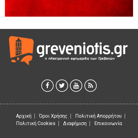
Διακοπή υδροδότησης του Α΄ κλάδου ύδρευσης
5 Αυγούστου 2026
Η Marseaux στα Γρεβενά για μια μοναδική συναυλία
5 Αυγούστου 2026
Θερινό Σινεμά στο πλαίσιο του «Πολιτιστικού
Καλοκαιριού 2026» με την βραβευμένη ταινία «Μικρές
Ανάσες».
5 Αυγούστου 2026
Γρεβενά: Συνελήφθη 18χρονος αλλοδαπός, για κλοπή
εξοπλισμού γυμναστηρίου
5 Αυγούστου 2026
Αρχική
Όροι Χρήσης
Πολιτική Απορρήτου
Πολιτική Cookies
Διαφήμιση
Επικοινωνία