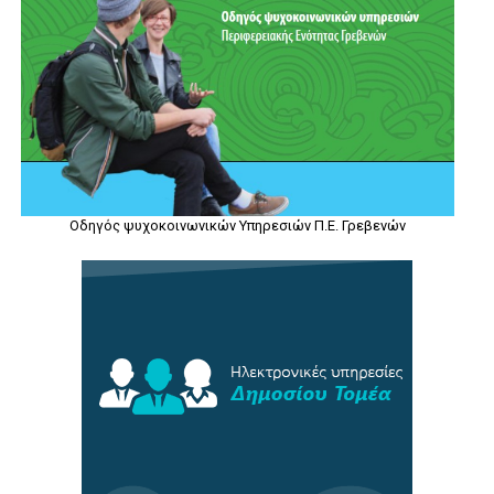
Οδηγός ψυχοκοινωνικών Υπηρεσιών Π.Ε. Γρεβενών