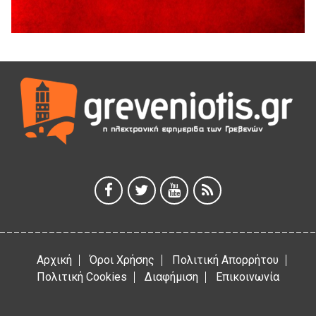
41η Γιορτή Κρασιού στο Τρίκωμο – «Γιορτή Παράδοσης»
5 Αυγούστου 2026
ΜΟΡΙΟΔΟΤΟΥΜΕΝΑ ΣΕΜΙΝΑΡΙΑ ΑΠΟ ΤΟ ΠΑΝΕΠΙΣΤΗΜΙΟ
ΠΕΙΡΑΙΑ
5 Αυγούστου 2026
ΕΥΧΑΡΙΣΤΙΕΣ Φυσιολατρικού Συλλόγου Γρεβενών
4 Αυγούστου 2026
Έκτακτη χρηματοδότηση 400.000€ για επιπλέον εργασίες
στο Δημοτικό Στάδιο Γρεβενών «Μίλτος Τεντόγλου»
4 Αυγούστου 2026
Αρχική
Όροι Χρήσης
Πολιτική Απορρήτου
Πολιτική Cookies
Διαφήμιση
Επικοινωνία