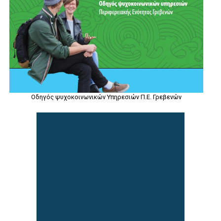
Οδηγός ψυχοκοινωνικών Υπηρεσιών Π.Ε. Γρεβενών