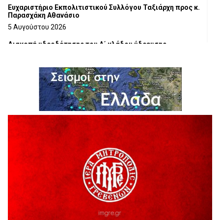
Ευχαριστήριο Εκπολιτιστικού Συλλόγου Ταξιάρχη προς κ.
Παρασχάκη Αθανάσιο
5 Αυγούστου 2026
Διακοπή υδροδότησης του Α΄ κλάδου ύδρευσης
5 Αυγούστου 2026
Η Marseaux στα Γρεβενά για μια μοναδική συναυλία
5 Αυγούστου 2026
Θερινό Σινεμά στο πλαίσιο του «Πολιτιστικού
Καλοκαιριού 2026» με την βραβευμένη ταινία «Μικρές
Ανάσες».
5 Αυγούστου 2026
Γρεβενά: Συνελήφθη 18χρονος αλλοδαπός, για κλοπή
εξοπλισμού γυμναστηρίου
5 Αυγούστου 2026
ΑΗ ΛΑΟΣ | 5 Αυγούστου | Υπαίθριο Θέατρο “Καστράκι”,
Γρεβενά
5 Αυγούστου 2026