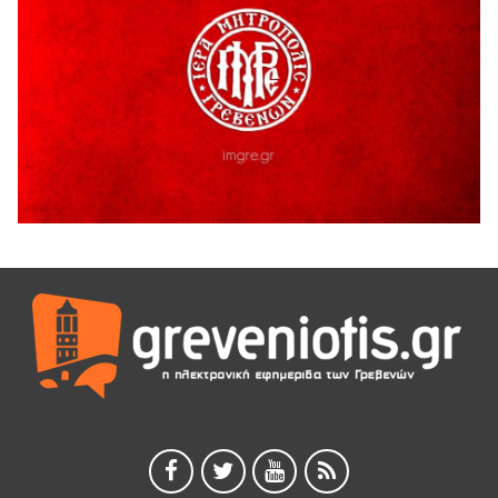
Γρεβενά: Συνελήφθη 18χρονος αλλοδαπός, για κλοπή
εξοπλισμού γυμναστηρίου
5 Αυγούστου 2026
ΑΗ ΛΑΟΣ | 5 Αυγούστου | Υπαίθριο Θέατρο “Καστράκι”,
Γρεβενά
5 Αυγούστου 2026
41η Γιορτή Κρασιού στο Τρίκωμο – «Γιορτή Παράδοσης»
5 Αυγούστου 2026
ΜΟΡΙΟΔΟΤΟΥΜΕΝΑ ΣΕΜΙΝΑΡΙΑ ΑΠΟ ΤΟ ΠΑΝΕΠΙΣΤΗΜΙΟ
ΠΕΙΡΑΙΑ
5 Αυγούστου 2026
ΕΥΧΑΡΙΣΤΙΕΣ Φυσιολατρικού Συλλόγου Γρεβενών
4 Αυγούστου 2026
Έκτακτη χρηματοδότηση 400.000€ για επιπλέον εργασίες
στο Δημοτικό Στάδιο Γρεβενών «Μίλτος Τεντόγλου»
4 Αυγούστου 2026