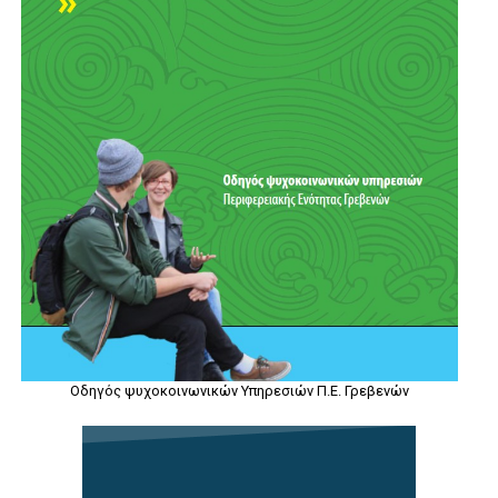
Οδηγός ψυχοκοινωνικών Υπηρεσιών Π.Ε. Γρεβενών