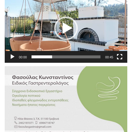
Αναπαραγωγής
Βίντεο
00:00
00:45