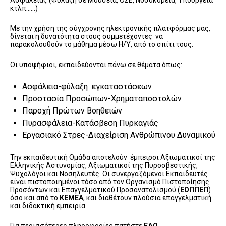
Ασφαλείας (Φύλαξη σε Μουσεία, ΟΣΕ, Νοσοκομεία, Υπουργεία
κτλπ……)
Με την χρήση της σύγχρονης ηλεκτρονικής πλατφόρμας μας,
δίνεται η δυνατότητα στους συμμετέχοντες να
παρακολουθούν το μάθημα μέσω Η/Υ, από το σπίτι τους.
Oι υποψήφιοι, εκπαιδεύονται πάνω σε θέματα όπως:
Ασφάλεια-φύλαξη εγκαταστάσεων
Προστασία Προσώπων-Χρηματαποστολών
Παροχή Πρώτων Βοηθειών
Πυρασφάλεια-Κατάσβεση Πυρκαγιάς
Εργασιακό Στρες-Διαχείριση Ανθρώπινου Δυναμικού
Την εκπαιδευτική Ομάδα αποτελούν έμπειροι Αξιωματικοί της
Ελληνικής Αστυνομίας, Αξιωματικοί της Πυροσβεστικής,
Ψυχολόγοι και Νοσηλευτές. Οι συνεργαζόμενοι Εκπαιδευτές
είναι πιστοποιημένοι τόσο από τον Οργανισμό Πιστοποίησης
Προσόντων και Επαγγελματικού Προσανατολισμού (
ΕΟΠΠΕΠ
)
όσο και από το
ΚΕΜΕΑ
, και διαθέτουν πλούσια επαγγελματική
και διδακτική εμπειρία.