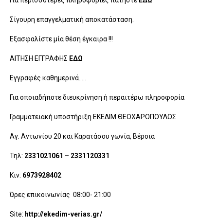
Για περισσότερες πληροφορίες πατήστε
ΕΔΩ
Σίγουρη επαγγελματική αποκατάσταση.
Εξασφαλίστε μία θέση έγκαιρα !!!
ΑΙΤΗΣΗ ΕΓΓΡΑΦΗΣ
ΕΔΩ
Εγγραφές καθημερινά…..
Για οποιαδήποτε διευκρίνηση ή περαιτέρω πληροφορία
Γραμματειακή υποστήριξη ΕΚΕΔΙΜ ΘΕΟΧΑΡΟΠΟΥΛΟΣ
Αγ. Αντωνίου 20 και Καρατάσου γωνία, Βέροια
Τηλ:
2331021061 – 2331120331
Κιν:
69
7
3928402
Ώρες επικοινωνίας 08:00- 21:00
Site:
http://ekedim-verias.gr/