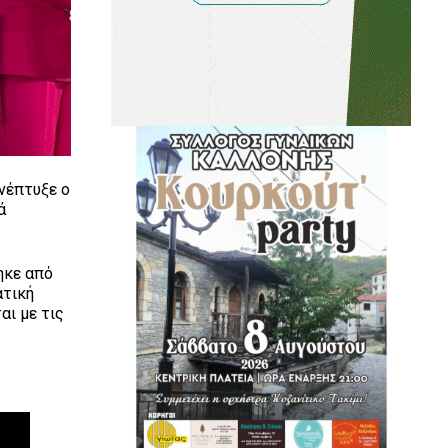
νέπτυξε ο
ά
ηκε από
ατική
αι με τις