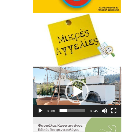
Πρόγραμμα
Αναπαραγωγής
Βίντεο
00:00
00:45