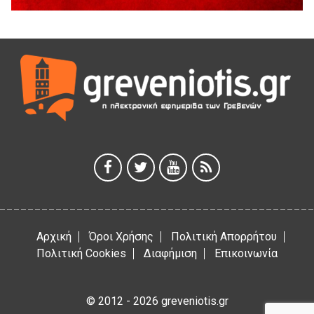
Παρασχάκη Αθανάσιο
5 Αυγούστου 2026
Διακοπή υδροδότησης του Α΄ κλάδου ύδρευσης
5 Αυγούστου 2026
Η Marseaux στα Γρεβενά για μια μοναδική συναυλία
5 Αυγούστου 2026
Θερινό Σινεμά στο πλαίσιο του «Πολιτιστικού
Καλοκαιριού 2026» με την βραβευμένη ταινία «Μικρές
Ανάσες».
5 Αυγούστου 2026
Αρχική
Όροι Χρήσης
Πολιτική Απορρήτου
Πολιτική Cookies
Διαφήμιση
Επικοινωνία
© 2012 - 2026 greveniotis.gr