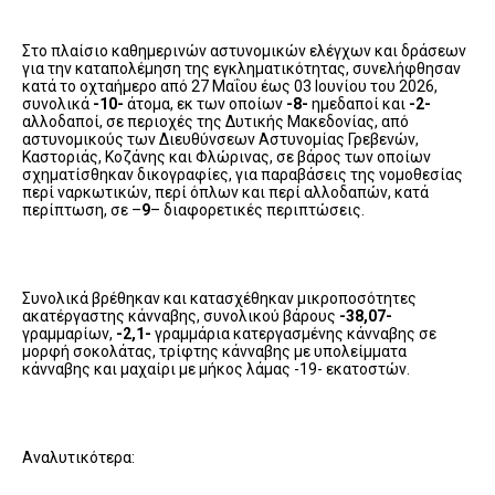
Στο πλαίσιο καθημερινών αστυνομικών ελέγχων και δράσεων
για την καταπολέμηση της εγκληματικότητας, συνελήφθησαν
κατά το οχταήμερο από 27 Μαΐου έως 03 Ιουνίου του 2026,
συνολικά
-10-
άτομα, εκ των οποίων
-8-
ημεδαποί και
-2-
αλλοδαποί, σε περιοχές της Δυτικής Μακεδονίας, από
αστυνομικούς των Διευθύνσεων Αστυνομίας Γρεβενών,
Καστοριάς, Κοζάνης και Φλώρινας, σε βάρος των οποίων
σχηματίσθηκαν δικογραφίες, για παραβάσεις της νομοθεσίας
περί ναρκωτικών, περί όπλων και περί αλλοδαπών, κατά
περίπτωση, σε –
9
– διαφορετικές περιπτώσεις.
Συνολικά βρέθηκαν και κατασχέθηκαν μικροποσότητες
ακατέργαστης κάνναβης, συνολικού βάρους
-38,07-
γραμμαρίων,
-2,1-
γραμμάρια κατεργασμένης κάνναβης σε
μορφή σοκολάτας, τρίφτης κάνναβης με υπολείμματα
κάνναβης και μαχαίρι με μήκος λάμας -19- εκατοστών.
Αναλυτικότερα: