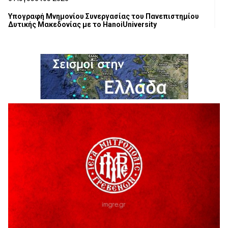
Υπογραφή Μνημονίου Συνεργασίας του Πανεπιστημίου
Δυτικής Μακεδονίας με το HanoiUniversity
6 Αυγούστου 2026
Σε απόγνωση λόγω αδέσποτων
6 Αυγούστου 2026
ΔΙΑΚΟΠΗ ΗΛΕΚΤΡΙΚΟΥ ΡΕΥΜΑΤΟΣ
6 Αυγούστου 2026
Ολοκληρώνεται η ασφαλτόστρωση της οδού Περιβόλι –
Αβδέλλα
6 Αυγούστου 2026
H παραδοχή λαθών είναι (και) δύναμη
5 Αυγούστου 2026
Ο ΑΝΔΡΕΑΣ ΑΣΛΑΝΙΔΗΣ ΣΥΝΕΧΙΖΕΙ ΣΤΟΝ ΠΡΩΤΕΑ
ΓΡΕΒΕΝΩΝ
5 Αυγούστου 2026
Ευχαριστήριο Εκπολιτιστικού Συλλόγου Ταξιάρχη προς κ.