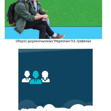
Οδηγός ψυχοκοινωνικών Υπηρεσιών Π.Ε. Γρεβενών