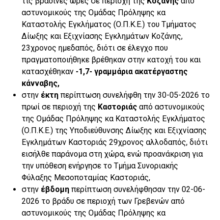
τις βραδινές ώρες σε περιοχή της
Κοζάνης
από
αστυνομικούς της Ομάδας Πρόληψης κα
Καταστολής Εγκλήματος (Ο.Π.Κ.Ε.) του Τμήματος
Δίωξης και Εξιχνίασης Εγκλημάτων Κοζάνης,
23χρονος ημεδαπός, διότι σε έλεγχο που
πραγματοποιήθηκε βρέθηκαν στην κατοχή του και
κατασχέθηκαν
-1,7- γραμμάρια
ακατέργαστης
κάνναβης
,
στην
έκτη
περίπτωση συνελήφθη την 30-05-2026 το
πρωί σε περιοχή της
Καστοριάς
από αστυνομικούς
της Ομάδας Πρόληψης κα Καταστολής Εγκλήματος
(Ο.Π.Κ.Ε.) της Υποδιεύθυνσης Δίωξης και Εξιχνίασης
Εγκλημάτων Καστοριάς 29χρονος αλλοδαπός, διότι
εισήλθε παράνομα στη χώρα, ενώ προανάκριση για
την υπόθεση ενήργησε το Τμήμα Συνοριακής
Φύλαξης Μεσοποταμίας Καστοριάς,
στην
έβδομη
περίπτωση συνελήφθησαν την 02-06-
2026 το βράδυ σε περιοχή των Γρεβενών από
αστυνομικούς της Ομάδας Πρόληψης κα