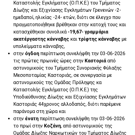
Καταστολής Εγκλήματος (Ο.Π.Κ.Ε.) του Τμήματος
Δίωξης και Εξιχνίασης Εγκλημάτων Γρενενών -2-
ημεδαποί, ηλικίας -24- ετών, διότι σε έλεγχο που
πραγματοποιήθηκε βρέθηκαν στην κατοχή τους και
κατασχέθηκαν συνολικά
-19,67- γραμμάρια
ακατέργαστης κάνναβης
και
τρίφτης κάνναβης
με
υπολείμματα κάνναβης,
στην
όγδοη
περίπτωση συνελήφθη την 03-06-2026
τις πρώτες πρωινές ώρες στην
Καστοριά
από
αστυνομικούς του Τμήματος Συνοριακής Φύλαξης
Μεσοποταμίας Καστοριάς, σε συνεργασία με
αστυνομικούς της Ομάδας Πρόληψης κα
Καταστολής Εγκλήματος (Ο.Π.Κ.Ε.) της
Υποδιεύθυνσης Δίωξης και Εξιχνίασης Εγκλημάτων
Καστοριάς 44χρονος αλλοδαπός, διότι παρέμενε
παράνομα στη χώρα και
στην
ένατη
περίπτωση συνελήφθη την 03-06-2026
το πρωί στην
Κοζάνη
, από αστυνομικούς της
Ομάδας Δίωξης Ναρκωτικών του Τμήματος Δίωξης