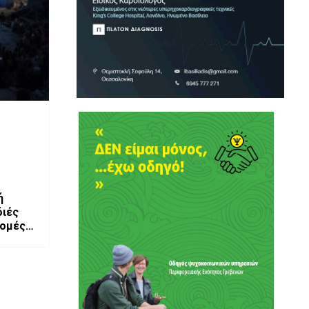
ή
διές
ρομές –