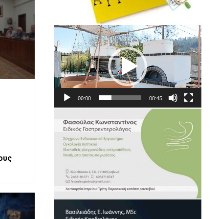
Πρόγραμμα
Αναπαραγωγής
Βίντεο
00:00
00:45
ους
ό