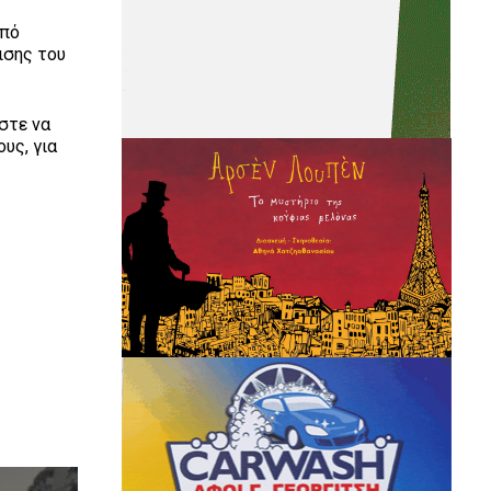
από
ισης του
στε να
υς, για