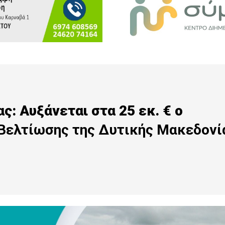
: Αυξάνεται στα 25 εκ. € ο
α Βελτίωσης της Δυτικής Μακεδονί