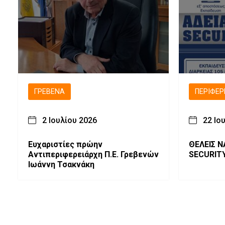
ΓΡΕΒΕΝΆ
ΠΕΡΙΦΈΡ
2 Ιουλίου 2026
22 Ιο
Ευχαριστίες πρώην
ΘΕΛΕΙΣ Ν
Αντιπεριφερειάρχη Π.Ε. Γρεβενών
SECURIT
Ιωάννη Τσακνάκη