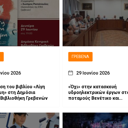
Ά
ΓΡΕΒΕΝΆ
υνίου 2026
29 Ιουνίου 2026
ση του βιβλίου «Λίγη
«Όχι» στην κατασκευή
η» στη Δημόσια
υδροηλεκτρικών έργων στ
 Βιβλιοθήκη Γρεβενών
ποταμούς Βενέτικο και
Αλιάκμονα από το Δημοτικ
Συμβούλιο Γρεβενών