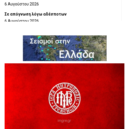
6 Αυγούστου 2026
Σε απόγνωση λόγω αδέσποτων
6 Αυγούστου 2026
ΔΙΑΚΟΠΗ ΗΛΕΚΤΡΙΚΟΥ ΡΕΥΜΑΤΟΣ
6 Αυγούστου 2026
Ολοκληρώνεται η ασφαλτόστρωση της οδού Περιβόλι –
Αβδέλλα
6 Αυγούστου 2026
H παραδοχή λαθών είναι (και) δύναμη
5 Αυγούστου 2026
Ο ΑΝΔΡΕΑΣ ΑΣΛΑΝΙΔΗΣ ΣΥΝΕΧΙΖΕΙ ΣΤΟΝ ΠΡΩΤΕΑ
ΓΡΕΒΕΝΩΝ
5 Αυγούστου 2026
Ευχαριστήριο Εκπολιτιστικού Συλλόγου Ταξιάρχη προς κ.
Παρασχάκη Αθανάσιο
5 Αυγούστου 2026