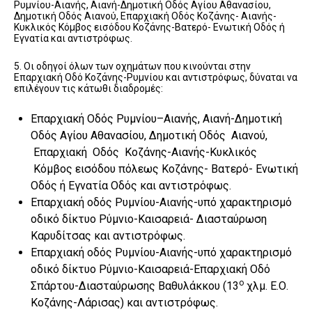
Ρυμνίου-Αιανής, Αιανή-Δημοτική Οδός Αγίου Αθανασίου,
Δημοτική Οδός Αιανού, Επαρχιακή Οδός Κοζάνης- Αιανής-
Κυκλικός Κόμβος εισόδου Κοζάνης-Βατερό- Ενωτική Οδός ή
Εγνατία και αντιστρόφως.
5. Οι οδηγοί όλων των οχημάτων που κινούνται στην
Επαρχιακή Οδό Κοζάνης-Ρυμνίου και αντιστρόφως, δύναται να
επιλέγουν τις κάτωθι διαδρομές:
Επαρχιακή Οδός Ρυμνίου–Αιανής, Αιανή-Δημοτική
Οδός Αγίου Αθανασίου, Δημοτική Οδός Αιανού,
Επαρχιακή Οδός Κοζάνης-Αιανής-Κυκλικός
Κόμβος εισόδου πόλεως Κοζάνης- Βατερό- Ενωτική
Οδός ή Εγνατία Οδός και αντιστρόφως.
Επαρχιακή οδός Ρυμνίου-Αιανής-υπό χαρακτηρισμό
οδικό δίκτυο Ρύμνιο-Καισαρειά- Διασταύρωση
Καρυδίτσας και αντιστρόφως.
Επαρχιακή οδός Ρυμνίου-Αιανής-υπό χαρακτηρισμό
οδικό δίκτυο Ρύμνιο-Καισαρειά-Επαρχιακή Οδό
ο
Σπάρτου-Διασταύρωσης Βαθυλάκκου (13
χλμ. Ε.Ο.
Κοζάνης-Λάρισας) και αντιστρόφως.