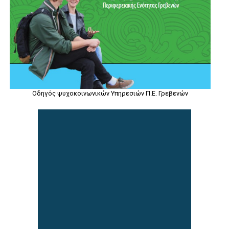
Οδηγός ψυχοκοινωνικών Υπηρεσιών Π.Ε. Γρεβενών