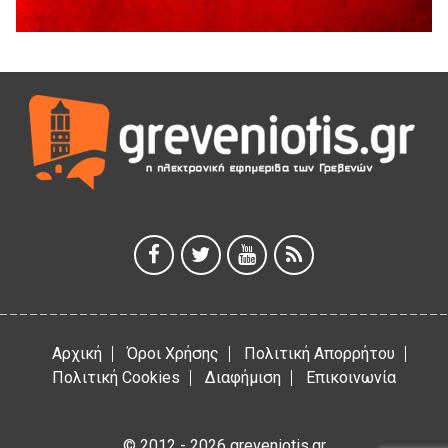
Διακοπή υδροδότησης του Α΄ κλάδου ύδρευσης
5 Αυγούστου 2026
Η Marseaux στα Γρεβενά για μια μοναδική συναυλία
5 Αυγούστου 2026
Θερινό Σινεμά στο πλαίσιο του «Πολιτιστικού
Καλοκαιριού 2026» με την βραβευμένη ταινία «Μικρές
Ανάσες».
5 Αυγούστου 2026
Γρεβενά: Συνελήφθη 18χρονος αλλοδαπός, για κλοπή
εξοπλισμού γυμναστηρίου
5 Αυγούστου 2026
Αρχική
Όροι Χρήσης
Πολιτική Απορρήτου
Πολιτική Cookies
Διαφήμιση
Επικοινωνία
© 2012 - 2026 greveniotis.gr