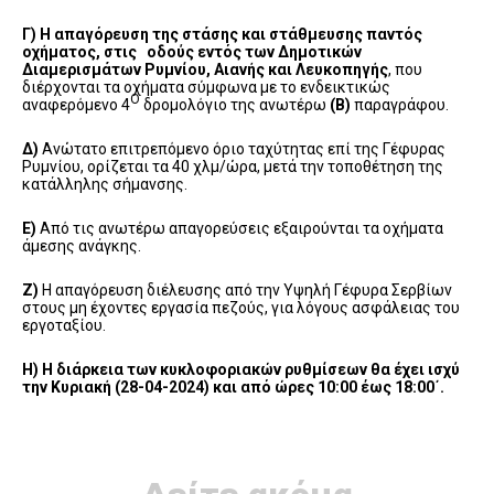
Γ)
Η απαγόρευση της στάσης και στάθμευσης παντός
οχήματος, στις οδούς εντός των Δημοτικών
Διαμερισμάτων Ρυμνίου, Αιανής και Λευκοπηγής
, που
διέρχονται τα οχήματα σύμφωνα με το ενδεικτικώς
Ο
αναφερόμενο 4
δρομολόγιο της ανωτέρω
(Β)
παραγράφου.
Δ)
Ανώτατο επιτρεπόμενο όριο ταχύτητας επί της Γέφυρας
Ρυμνίου, ορίζεται τα 40 χλμ/ώρα, μετά την τοποθέτηση της
κατάλληλης σήμανσης.
Ε)
Από τις ανωτέρω απαγορεύσεις εξαιρούνται τα οχήματα
άμεσης ανάγκης.
Ζ)
Η απαγόρευση διέλευσης από την Υψηλή Γέφυρα Σερβίων
στους μη έχοντες εργασία πεζούς, για λόγους ασφάλειας του
εργοταξίου.
Η) Η διάρκεια των κυκλοφοριακών ρυθμίσεων θα έχει ισχύ
την Κυριακή (28-04-2024) και από ώρες 10:00 έως 18:00΄.