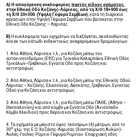
Α)
Η απαγόρευση κυκλοφορίας
παντός είδους οχήματος
,
στην Εθνική Οδό Κοζάνης-Λάρισας, από τη Χ/Θ 18+900 έως
τη Χ/Θ 20+300 (Υψηλή Γέφυρα Σερβίων)
, κατά τη διάρκεια
εργασιών στην Υψηλή Γέφυρα Σερβίων που βρίσκεται στην
Εθνική Οδό Κοζάνης – Λάρισας.
B
)
Η κυκλοφορία των οχημάτων να διεξάγεται, ακολουθώντας
ένα εκ των κάτωθι ενδεικτικώς αναφερόμενων δρομολογίων:
1. Από Αθήνα, Λάρισα κ.τ.λ., για Κοζάνη μέσω του
αυτοκινητοδρόμου (Ε92) για Τρίκαλα-Καλαμπάκα, Εθνική Οδός
Τρικάλων–Γρεβενών, Εγνατία Οδό προς Κοζάνη και
αντιστρόφως.
2. Από Αθήνα, Λάρισα κ.τ.λ., για Κοζάνη μέσω της Εθνικής Οδού
Λάρισας – Κοζάνης, Ελασσόνας, Δεσκάτης, Γρεβενών, Εγνατίας
Οδού για Κοζάνη και αντιστρόφως.
3. Από Αθήνα, Λάρισα κ.τ.λ., για Κοζάνη μέσω ΠΑΘΕ, (Αθήνα –
Θεσσαλονίκη) και από κόμβο με Εγνατία Οδό (Ανισόπεδο
Κόμβο Κλειδιού) προς Βέροια και Κοζάνη και αντιστρόφως.
4. Τα οχήματα με μέγιστο ύψος τεσσάρων (4) μέτρων, από το
ο
30
χλμ. της Ε.Ο. Κοζάνης-Λάρισας (διασταύρωση Αυλών)-
Αυλές-Γούλες-Ρύμνιο-Γέφυρα Ρυμνίου- Επαρχιακή οδός