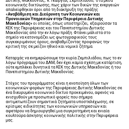
Δυτικής Μακεδονίας, κ. Γεωργίας Ζεμπιλιάδου, στα μέσα
κοινωνικής δικτύωσης, πως χάριν των δικών της ενεργειών
απαλείφθηκαν όροι από τη διακήρυξη της πράξης
«
Αναβάθμιση και Διεύρυνση των Κοινωνικών και
Προνοιακών Υπηρεσιών στην Περιφέρεια Δυτικής
Μακεδονίας»
οι οποίες, όπως υποστηρίζει, εξαιρούσαν τα
ΚΕΚ της Περιφέρειας και του Πανεπιστημίου Δυτικής
Μακεδονίας από την εν λόγω πράξη. Φτάνει μάλιστα στο
σημείο να κατονομάζει ως φωτογραφικούς τους
συγκεκριμένους όρους, αναβαθμίζοντας προφανώς την
κριτική της σε μείζον ηθικό και νομικό ζήτημα.
Καταρχάς να ενημερώσουμε την κυρία Ζεμπιλιάδου, πως το εν
λόγω πρόγραμμα του ΔΑΜ, δεν έχει καμία σχέση με κατάρτιση,
ούτε εμπλέκει δυνητικά τα ΚΕΚ της Δυτικής Μακεδονίας ή του
Πανεπιστημίου Δυτικής Μακεδονίας.
Στόχος του προγράμματος είναι η ενοποίηση όλων των
κοινωνικών φορέων της Περιφέρειας Δυτικής Μακεδονίας σε
ένα διευρυμένο κοινωνικό δίκτυο προκειμένου, αφενός να
ενισχυθούν με προσωπικό φορείς που σήμερα
αντιμετωπίζουν σημαντικά ζητήματα υποστελέχωσης, σε
κρίσιμες ειδικότητες των κοινωνικών υπηρεσιών και
αφετέρου να δημιουργηθεί μια συγκροτημένη και ενιαία
κουλτούρα άσκησης κοινωνικής πολιτικής στην Περιφέρεια
μας.