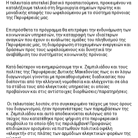
Η τελευταία αποτελεί βασικό προαπαιτούμενο, προκειμένου να
καταλήξουμε τελικά στη δημιουργία σημείων πρώτης και
μοναδικής επαφής του ωφελούμενου με το σύστημα πρόνοιας
της Περιφέρειάς μας.
Επιπρόσθετα το πρόγραμμα θα επιτρέψει την ενδυνάμωση των
κοινωνικών υπηρεσιών, την καταγραφή των ιδιαίτερων
αναγκών που έχουν οι ευάλωτες ομάδες του πληθυσμού της
Περιφέρειας μας, τη διαμόρφωση στοχευμένων ενεργειών και
δράσεων προς τους ωφελούμενους και δυνητικά την
αναβάθμιση του συστήματος κοινωνικής πρόνοιας.
Κατά δεύτερον να ενημερώσουμε την κ. Ζεμπιλιάδου και τους
πολίτες της Περιφέρειας Δυτικής Μακεδονίας πως οι εν λόγω
διαγωνισμοί γίνονται με προκαθορισμένες διαδικασίες που
διέπονται από την ελληνική νομοθεσία και ελέγχονται σε όλα
τα στάδια τους από ελεγκτικές υπηρεσίες οι οποίες
προβαίνουν και στις αντίστοιχες διορθώσεις/παρατηρήσεις.
Οι τελευταίες λοιπόν, στο συγκεκριμένο τεύχος με τους όρους
του διαγωνισμού, ήταν προγενέστερες των παρεμβάσεων της
κ. Ζεμπιλιάδου και αυτό αποδεικνύεται ευλόγως από το
τεύχος που κατατέθηκε προς ψήφιση στο περιφερειακό
συμβούλιο το οποίο ήδη τις περιλάμβανε! Προφανώς
επιδιώκουν ορισμένοι να πιστωθούν πολιτικά οφέλη
«ελεγκτή» στις πλάτες των αρμόδιων ελεγκτικών φορέων της