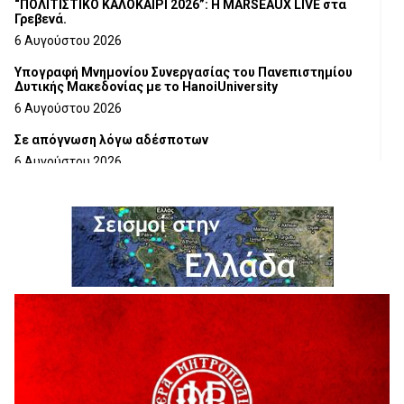
“ΠΟΛΙΤΙΣΤΙΚΟ ΚΑΛΟΚΑΙΡΙ 2026”: Η MARSEAUX LIVE στα
Γρεβενά.
6 Αυγούστου 2026
Υπογραφή Μνημονίου Συνεργασίας του Πανεπιστημίου
Δυτικής Μακεδονίας με το HanoiUniversity
6 Αυγούστου 2026
Σε απόγνωση λόγω αδέσποτων
6 Αυγούστου 2026
ΔΙΑΚΟΠΗ ΗΛΕΚΤΡΙΚΟΥ ΡΕΥΜΑΤΟΣ
6 Αυγούστου 2026
Ολοκληρώνεται η ασφαλτόστρωση της οδού Περιβόλι –
Αβδέλλα
6 Αυγούστου 2026
H παραδοχή λαθών είναι (και) δύναμη
5 Αυγούστου 2026
Ο ΑΝΔΡΕΑΣ ΑΣΛΑΝΙΔΗΣ ΣΥΝΕΧΙΖΕΙ ΣΤΟΝ ΠΡΩΤΕΑ
ΓΡΕΒΕΝΩΝ
5 Αυγούστου 2026