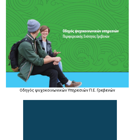
Οδηγός ψυχοκοινωνικών Υπηρεσιών Π.Ε. Γρεβενών