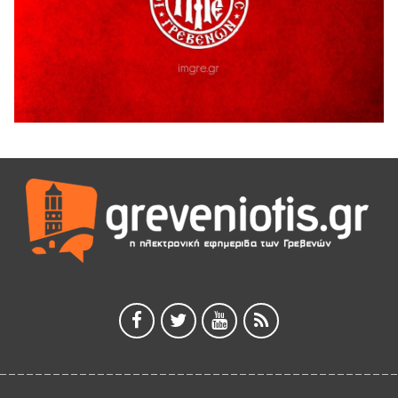
Ευχαριστήριο Εκπολιτιστικού Συλλόγου Ταξιάρχη προς κ.
Παρασχάκη Αθανάσιο
5 Αυγούστου 2026
Διακοπή υδροδότησης του Α΄ κλάδου ύδρευσης
5 Αυγούστου 2026
Η Marseaux στα Γρεβενά για μια μοναδική συναυλία
5 Αυγούστου 2026
Θερινό Σινεμά στο πλαίσιο του «Πολιτιστικού
Καλοκαιριού 2026» με την βραβευμένη ταινία «Μικρές
Ανάσες».
5 Αυγούστου 2026
Γρεβενά: Συνελήφθη 18χρονος αλλοδαπός, για κλοπή
εξοπλισμού γυμναστηρίου
5 Αυγούστου 2026