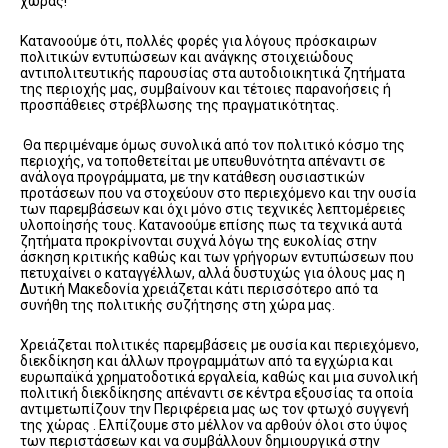
χώρας!
Κατανοούμε ότι, πολλές φορές για λόγους πρόσκαιρων
πολιτικών εντυπώσεων και ανάγκης στοιχειώδους
αντιπολιτευτικής παρουσίας στα αυτοδιοικητικά ζητήματα
της περιοχής μας, συμβαίνουν και τέτοιες παρανοήσεις ή
προσπάθειες στρέβλωσης της πραγματικότητας.
Θα περιμέναμε όμως συνολικά από τον πολιτικό κόσμο της
περιοχής, να τοποθετείται με υπευθυνότητα απέναντι σε
ανάλογα προγράμματα, με την κατάθεση ουσιαστικών
προτάσεων που να στοχεύουν στο περιεχόμενο και την ουσία
των παρεμβάσεων και όχι μόνο στις τεχνικές λεπτομέρειες
υλοποίησής τους. Κατανοούμε επίσης πως τα τεχνικά αυτά
ζητήματα προκρίνονται συχνά λόγω της ευκολίας στην
άσκηση κριτικής καθώς και των γρήγορων εντυπώσεων που
πετυχαίνει ο καταγγέλλων, αλλά δυστυχώς για όλους μας η
Δυτική Μακεδονία χρειάζεται κάτι περισσότερο από τα
συνήθη της πολιτικής συζήτησης στη χώρα μας.
Χρειάζεται πολιτικές παρεμβάσεις με ουσία και περιεχόμενο,
διεκδίκηση και άλλων προγραμμάτων από τα εγχώρια και
ευρωπαϊκά χρηματοδοτικά εργαλεία, καθώς και μια συνολική
πολιτική διεκδίκησης απέναντι σε κέντρα εξουσίας τα οποία
αντιμετωπίζουν την Περιφέρεια μας ως τον φτωχό συγγενή
της χώρας . Ελπίζουμε στο μέλλον να αρθούν όλοι στο ύψος
των περιστάσεων και να συμβάλλουν δημιουργικά στην