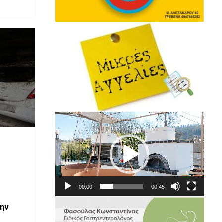
Πρόγραμμα
Αναπαραγωγής
Βίντεο
00:00
00:45
την