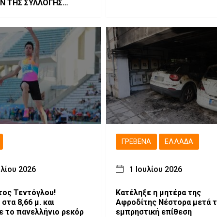
ΩΝ ΤΗΣ ΣΥΛΛΟΓΗΣ
ΣΙΟΥ ΓΡΕΒΕΝΩΝ
ΓΡΕΒΕΝΆ
ΕΛΛΆΔΑ
υλίου 2026
1 Ιουλίου 2026
ος Τεντόγλου!
Κατέληξε η μητέρα της
στα 8,66 μ. και
Αφροδίτης Νέστορα μετά 
ε το πανελλήνιο ρεκόρ
εμπρηστική επίθεση