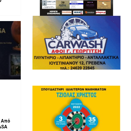
Ο
ό
ASA