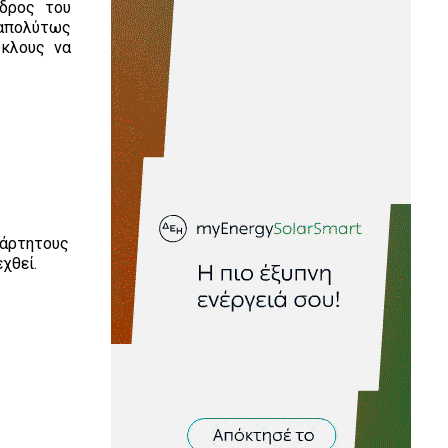
εδρος του
 απολύτως
ύκλους να
ξάρτητους
εχθεί.