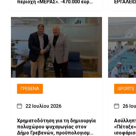
περιοχή «ΜΕΡΑΣ». -470.000 ευρώ
ΕΡΓΑΛΕΙ
για τη δημιουργία ενός σύγχρονου
ΚΥΠΑΡΙΣ
Πολυχώρου Ψυχαγωγίας
ΓΡΕΒΕΝΆ
SPORTS
22 Ιουλίου 2026
26 Ιο
Χρηματοδότηση για τη δημιουργία
Ασύλληπτ
πολυχώρου ψυχαγωγίας στον
«Πέταξε» 
Δήμο Γρεβενών, προϋπολογισμού
ισοφάρισ