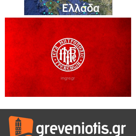
Ο ΑΝΔΡΕΑΣ ΑΣΛΑΝΙΔΗΣ ΣΥΝΕΧΙΖΕΙ ΣΤΟΝ ΠΡΩΤΕΑ
ΓΡΕΒΕΝΩΝ
5 Αυγούστου 2026
Ευχαριστήριο Εκπολιτιστικού Συλλόγου Ταξιάρχη προς κ.
Παρασχάκη Αθανάσιο
5 Αυγούστου 2026
Διακοπή υδροδότησης του Α΄ κλάδου ύδρευσης
5 Αυγούστου 2026
Η Marseaux στα Γρεβενά για μια μοναδική συναυλία
5 Αυγούστου 2026
Θερινό Σινεμά στο πλαίσιο του «Πολιτιστικού
Καλοκαιριού 2026» με την βραβευμένη ταινία «Μικρές
Ανάσες».
5 Αυγούστου 2026
Γρεβενά: Συνελήφθη 18χρονος αλλοδαπός, για κλοπή
εξοπλισμού γυμναστηρίου
5 Αυγούστου 2026
ΑΗ ΛΑΟΣ | 5 Αυγούστου | Υπαίθριο Θέατρο “Καστράκι”,