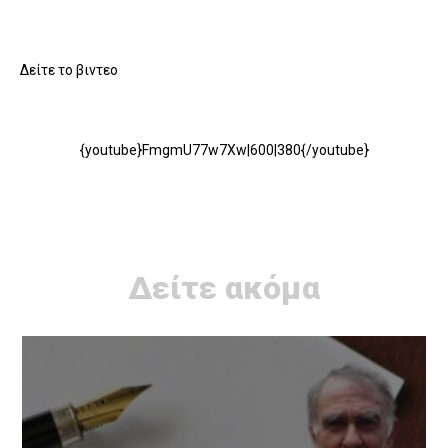
Δείτε το βιντεο
{youtube}FmgmU77w7Xw|600|380{/youtube}
Δείτε ακόμα