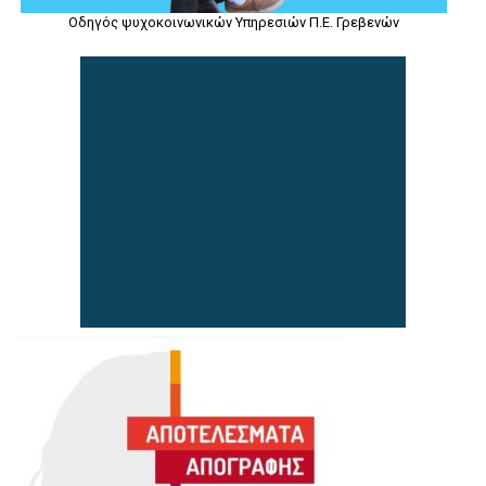
Οδηγός ψυχοκοινωνικών Υπηρεσιών Π.Ε. Γρεβενών