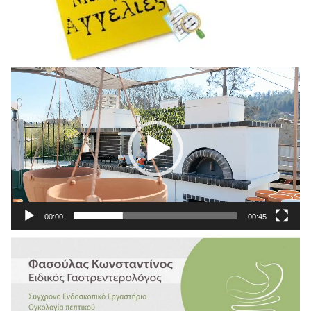
Πρόγραμμα
Αναπαραγωγής
Βίντεο
00:00
00:45