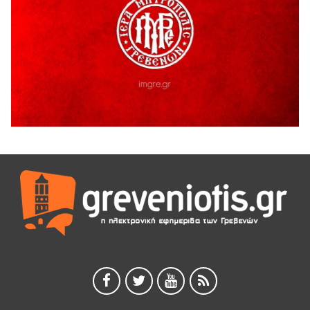
Ευχαριστήριο Εκπολιτιστικού Συλλόγου Ταξιάρχη προς κ.
Παρασχάκη Αθανάσιο
5 Αυγούστου 2026
Διακοπή υδροδότησης του Α΄ κλάδου ύδρευσης
5 Αυγούστου 2026
Η Marseaux στα Γρεβενά για μια μοναδική συναυλία
5 Αυγούστου 2026
Θερινό Σινεμά στο πλαίσιο του «Πολιτιστικού
Καλοκαιριού 2026» με την βραβευμένη ταινία «Μικρές
Ανάσες».
5 Αυγούστου 2026
Γρεβενά: Συνελήφθη 18χρονος αλλοδαπός, για κλοπή
εξοπλισμού γυμναστηρίου
5 Αυγούστου 2026
ΑΗ ΛΑΟΣ | 5 Αυγούστου | Υπαίθριο Θέατρο “Καστράκι”,
Γρεβενά
5 Αυγούστου 2026