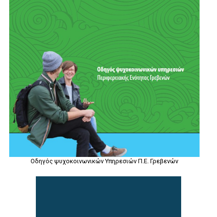
Οδηγός ψυχοκοινωνικών Υπηρεσιών Π.Ε. Γρεβενών