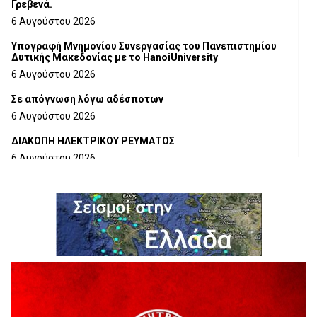
Γρεβενά.
6 Αυγούστου 2026
Υπογραφή Μνημονίου Συνεργασίας του Πανεπιστημίου
Δυτικής Μακεδονίας με το HanoiUniversity
6 Αυγούστου 2026
Σε απόγνωση λόγω αδέσποτων
6 Αυγούστου 2026
ΔΙΑΚΟΠΗ ΗΛΕΚΤΡΙΚΟΥ ΡΕΥΜΑΤΟΣ
6 Αυγούστου 2026
Ολοκληρώνεται η ασφαλτόστρωση της οδού Περιβόλι –
Αβδέλλα
6 Αυγούστου 2026
H παραδοχή λαθών είναι (και) δύναμη
5 Αυγούστου 2026
Ο ΑΝΔΡΕΑΣ ΑΣΛΑΝΙΔΗΣ ΣΥΝΕΧΙΖΕΙ ΣΤΟΝ ΠΡΩΤΕΑ
ΓΡΕΒΕΝΩΝ
5 Αυγούστου 2026