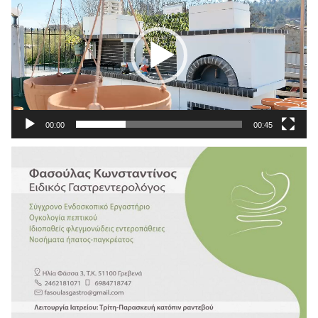
Βίντεο
00:00
00:45