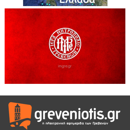
Θερινό Σινεμά στο πλαίσιο του «Πολιτιστικού
Καλοκαιριού 2026» με την βραβευμένη ταινία «Μικρές
Ανάσες».
5 Αυγούστου 2026
Γρεβενά: Συνελήφθη 18χρονος αλλοδαπός, για κλοπή
εξοπλισμού γυμναστηρίου
5 Αυγούστου 2026
ΑΗ ΛΑΟΣ | 5 Αυγούστου | Υπαίθριο Θέατρο “Καστράκι”,
Γρεβενά
5 Αυγούστου 2026
41η Γιορτή Κρασιού στο Τρίκωμο – «Γιορτή Παράδοσης»
5 Αυγούστου 2026
ΜΟΡΙΟΔΟΤΟΥΜΕΝΑ ΣΕΜΙΝΑΡΙΑ ΑΠΟ ΤΟ ΠΑΝΕΠΙΣΤΗΜΙΟ
ΠΕΙΡΑΙΑ
5 Αυγούστου 2026
ΕΥΧΑΡΙΣΤΙΕΣ Φυσιολατρικού Συλλόγου Γρεβενών
4 Αυγούστου 2026
Έκτακτη χρηματοδότηση 400.000€ για επιπλέον εργασίες