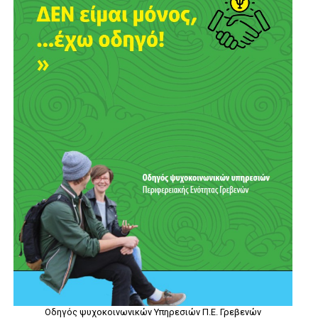
Οδηγός ψυχοκοινωνικών Υπηρεσιών Π.Ε. Γρεβενών