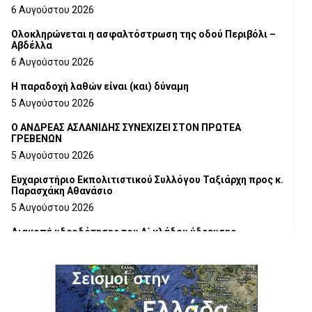
6 Αυγούστου 2026
Ολοκληρώνεται η ασφαλτόστρωση της οδού Περιβόλι –
Αβδέλλα
6 Αυγούστου 2026
H παραδοχή λαθών είναι (και) δύναμη
5 Αυγούστου 2026
Ο ΑΝΔΡΕΑΣ ΑΣΛΑΝΙΔΗΣ ΣΥΝΕΧΙΖΕΙ ΣΤΟΝ ΠΡΩΤΕΑ
ΓΡΕΒΕΝΩΝ
5 Αυγούστου 2026
Ευχαριστήριο Εκπολιτιστικού Συλλόγου Ταξιάρχη προς κ.
Παρασχάκη Αθανάσιο
5 Αυγούστου 2026
Διακοπή υδροδότησης του Α΄ κλάδου ύδρευσης
5 Αυγούστου 2026
Η Marseaux στα Γρεβενά για μια μοναδική συναυλία
5 Αυγούστου 2026