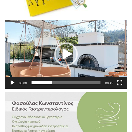
Πρόγραμμα
Αναπαραγωγής
Βίντεο
00:00
00:45