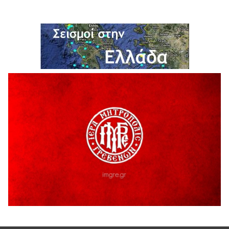
H παραδοχή λαθών είναι (και) δύναμη
5 Αυγούστου 2026
Ο ΑΝΔΡΕΑΣ ΑΣΛΑΝΙΔΗΣ ΣΥΝΕΧΙΖΕΙ ΣΤΟΝ ΠΡΩΤΕΑ
ΓΡΕΒΕΝΩΝ
5 Αυγούστου 2026
Ευχαριστήριο Εκπολιτιστικού Συλλόγου Ταξιάρχη προς κ.
Παρασχάκη Αθανάσιο
5 Αυγούστου 2026
Διακοπή υδροδότησης του Α΄ κλάδου ύδρευσης
5 Αυγούστου 2026
Η Marseaux στα Γρεβενά για μια μοναδική συναυλία
5 Αυγούστου 2026
Θερινό Σινεμά στο πλαίσιο του «Πολιτιστικού
Καλοκαιριού 2026» με την βραβευμένη ταινία «Μικρές
Ανάσες».
5 Αυγούστου 2026