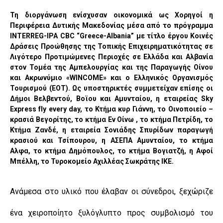
Τη διοργάνωση ενίσχυσαν οικονομικά ως Χορηγοί η
Περιφέρεια Δυτικής Μακεδονίας μέσα από το πρόγραμμα
INTERREG-IPA CBC “Greece-Albania” με τίτλο έργου Κοινές
Δράσεις Προώθησης της Τοπικής Επιχειρηματικότητας σε
Λιγότερο Προτιμώμενες Περιοχές σε Ελλάδα και Αλβανία
στον Τομέα της Αμπελουργίας και της Παραγωγής Οίνου
και Ακρωνύμιο «
WINCOME
» και ο Ελληνικός Οργανισμός
Τουρισμού (ΕΟΤ). Ως υποστηρικτές συμμετείχαν επίσης οι
Δήμοι Βελβεντού, Βοϊου και Αμυνταίου, η εταιρείας
Sky
Express
fly
every
day
, το Κτήμα κυρ Γιάννη, το Οινοποιείο –
κρασιά Βεγορίτης, το κτήμα Εν Οίνω , το κτήμα Πετρίδη, το
Κτήμα Ζανδέ, η εταιρεία Σονιάδης Σπυρίδων παραγωγή
κρασιού και Τσίπουρου, η ΑΣΕΠΑ Αμυνταίου, το κτήμα
Αλφα, το κτήμα Δημόπουλος, το κτήμα Βογιατζή, η Αφοί
Μπέλλη, το Τυροκομείο Αχιλλέας Σωκράτης ΙΚΕ.
Ανάμεσα στο υλικό που έλαβαν οι σύνεδροι, ξεχώριζε
ένα χειροποίητο
ξυλόγλυπτο προς συμβολισμό του