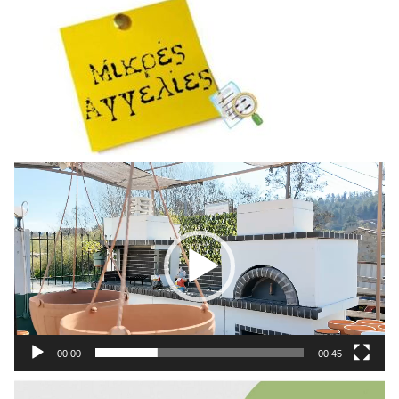
Πρόγραμμα
Αναπαραγωγής
Βίντεο
00:00
00:45