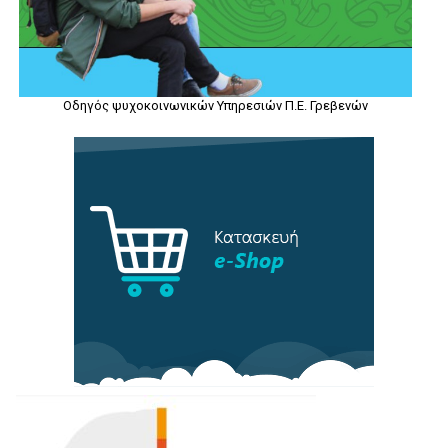
Οδηγός ψυχοκοινωνικών Υπηρεσιών Π.Ε. Γρεβενών