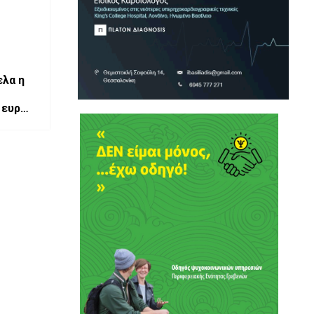
ελα η
γχρονου