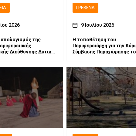
ΕΙΑ
ΓΡΕΒΕΝΆ
λίου 2026
9 Ιουλίου 2026
 απολογισμός της
Η τοποθέτηση του
Περιφερειακής
Περιφερειάρχη για την Κύρωση
κής Διεύθυνσης Δυτικής
Σύμβασης Παραχώρησης του
ας στην Οδική
Εθνικού Χιονοδρομικού
α
Κέντρου Βασιλίτσας.