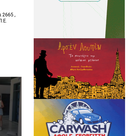
 2665 ,
.Ε.