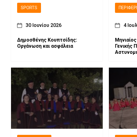
SPORTS
ΠΕΡΙΦΈΡ
30 Ιουνίου 2026
4 Ιου
Δημοσθένης Κουπτσίδης:
Μηνιαίος
Οργάνωση και ασφάλεια
Γενικής 
Αστυνομι
Μακεδονί
Ασφάλει