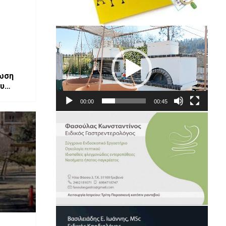
Πρόγραμμα
Αναπαραγωγής
Βίντεο
00:00
00:45