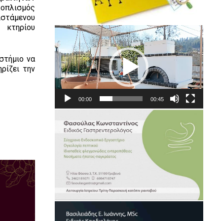
ξοπλισμός
ιστάμενου
 κτηρίου
Πρόγραμμα
Αναπαραγωγής
Βίντεο
στήμιο να
ρίζει την
00:00
00:45