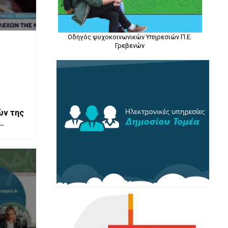
Οδηγός ψυχοκοινωνικών Υπηρεσιών Π.Ε.
Γρεβενών
ών της
τισσα