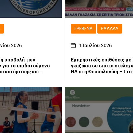
Ά
ΓΡΕΒΕΝΆ
ΕΛΛΆΔΑ
υνίου 2026
1 Ιουλίου 2026
 η υποβολή των
Εμπρηστικές επιθέσεις με
 για το επιδοτούμενο
γκαζάκια σε σπίτια στελεχ
α κατάρτισης και
ΝΔ στη Θεσσαλονίκη – Στο
ησης ανέργων στα
στόχαστρο και η Γρεβενιώ
Αφροδίτη Νέστορα