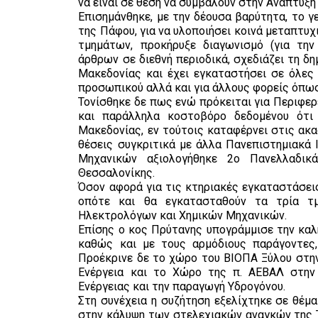
να είναι σε θέση να συμβάλουν στην Ανάπτυξη
Επισημάνθηκε, με την δέουσα βαρύτητα, το γ
της Πάφου, για να υλοποιήσει κοινά μεταπτυ
τμημάτων, προκήρυξε διαγωνισμό (για τη
άρθρων σε διεθνή περιοδικά, σχεδιάζει τη δ
Μακεδονίας και έχει εγκαταστήσει σε όλες
προσωπικού αλλά και για άλλους φορείς όπως
Τονίσθηκε δε πως ενώ πρόκειται για Περιφερ
και παράλληλα κοστοβόρο δεδομένου ότι 
Μακεδονίας, εν τούτοις καταφέρνει στις ακα
θέσεις συγκριτικά με άλλα Πανεπιστημιακά 
Μηχανικών αξιολογήθηκε 2ο Πανελλαδικά
Θεσσαλονίκης.
Όσον αφορά για τις κτηριακές εγκαταστάσει
οπότε και θα εγκατασταθούν τα τρία τμ
Ηλεκτρολόγων και Χημικών Μηχανικών.
Επίσης ο κος Πρύτανης υπογράμμισε την καλ
καθώς και με τους αρμόδιους παράγοντες,
Προέκρινε δε το χώρο του ΒΙΟΠΑ Ξύλου στην
Ενέργεια και το Χώρο της π. ΑΕΒΑΛ στην
Ενέργειας και την παραγωγή Υδρογόνου.
Στη συνέχεια η συζήτηση εξελίχτηκε σε θέμ
στην κάλυψη των στελεχιακών αναγκών της 