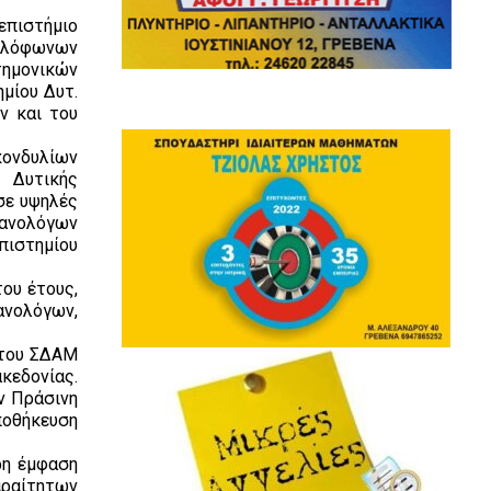
επιστήμιο
γγλόφωνων
τημονικών
μίου Δυτ.
ν και του
κονδυλίων
ς Δυτικής
σε υψηλές
χανολόγων
ιστημίου
ου έτους,
νολόγων,
 του ΣΔΑΜ
κεδονίας.
ν Πράσινη
ποθήκευση
ρη έμφαση
αραίτητων