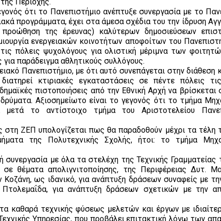
 της Περιοχής.
εγονός ότι το Πανεπιστήμιο ανέπτυξε συνεργασία με το Παν
χιακά προγράμματα, έχει στα άμεσα σχέδια του την ίδρυση Α
ν προώθηση της έρευνας) καλύτερων δημοσιεύσεων επισ
ημιουργία ενεργειακών κοινοτήτων αποφοίτων του Πανεπιστη
 τις πόλεις ψυχολόγους για ολιστική μέριμνα των φοιτητώ
 για παράδειγμα αθλητικούς συλλόγους.
ειακό Πανεπιστήμιο, με ότι αυτό συνεπάγεται στην διάθεση 
διατηρεί κτιριακές εγκαταστάσεις σε πέντε πόλεις τι
δημαϊκές πιστοποιήσεις από την Εθνική Αρχή να βρίσκεται 
Ιδρύματα. Αξιοσημείωτο είναι το γεγονός ότι το τμήμα Μη
 μετά το αντίστοιχο τμήμα του Αριστοτελείου Πανεπ
ς στη ΖΕΠ υπολογίζεται πως θα παραδοθούν μέχρι τα τέλη τ
ήματα της Πολυτεχνικής Σχολής, ήτοι: το τμήμα Μηχα
ή συνεργασία με όλα τα στελέχη της Τεχνικής Γραμματείας
 σε θέματα απολιγνιτοποίησης, της Περιφέρειας Δυτ. Μα
 Κοζάνη, ως ιδανικό, για ανάπτυξη δράσεων συναφείς με τη
 Πτολεμαΐδα, για ανάπτυξη δράσεων σχετικών με την α
ατα καθαρά τεχνικής φύσεως μελετών και έργων με ιδιαίτε
Τεχνικής Υπηρεσίας, που προβάλει επιτακτική λόγω των απ