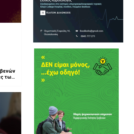
ρεβενών
ες των
 τους
υση