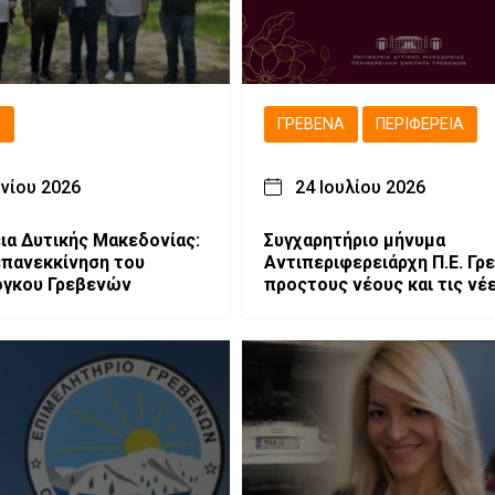
Ά
ΓΡΕΒΕΝΆ
ΠΕΡΙΦΈΡΕΙΑ
υνίου 2026
24 Ιουλίου 2026
ια Δυτικής Μακεδονίας:
Συγχαρητήριο μήνυμα
πανεκκίνηση του
Αντιπεριφερειάρχη Π.Ε. Γ
όγκου Γρεβενών
προςτους νέους και τις νέ
Γρεβενών για την εισαγωγή
στην Τριτοβάθμια Εκπαίδε