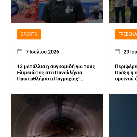
SPORTS
ΓΡΕΒΕΝ
7 Ιουλίου 2026
29 Ιο
13 μετάλλια η συγκομιδή για τους
Περιφέρε
Ελιμειώτες στα Πανελλήνια
Πράξη η ε
Πρωταθλήματα Πυγμαχίας!
ορεινού 
Πρωταθλητής και Πολυνίκης
Σύλλογος οι Ελιμειώτες στις
Παγκορασίδες!