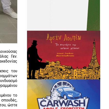
ιοικούσας
όλας Γεν.
ακεδονίας
άσεις του
ραμμάτων
συνδυασμό
γραμμένου
ιμένου το
 σπουδές,
του, ώστε