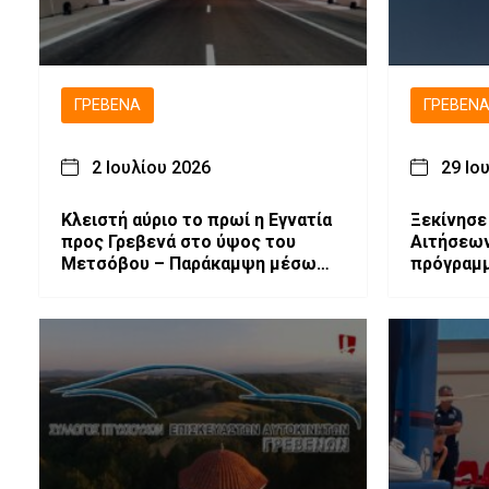
ΓΡΕΒΕΝΆ
ΓΡΕΒΕΝ
2 Ιουλίου 2026
29 Ιο
Κλειστή αύριο το πρωί η Εγνατία
Ξεκίνησε
προς Γρεβενά στο ύψος του
Αιτήσεων
Μετσόβου – Παράκαμψη μέσω
πρόγραμμ
Μηλιάς
πιστοποί
Γρεβενά