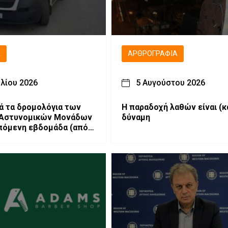
Ά
ΑΡΘΡΟΓΡΑΦΊΑ
υλίου 2026
5 Αυγούστου 2026
ά τα δρομολόγια των
H παραδοχή λαθών είναι (κ
 Αστυνομικών Μονάδων
δύναμη
επόμενη εβδομάδα (από
26 έως 02-08-2026)