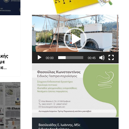
Πρόγραμμα
Αναπαραγωγής
Βίντεο
ικής
00:00
00:45
με
με
βενά