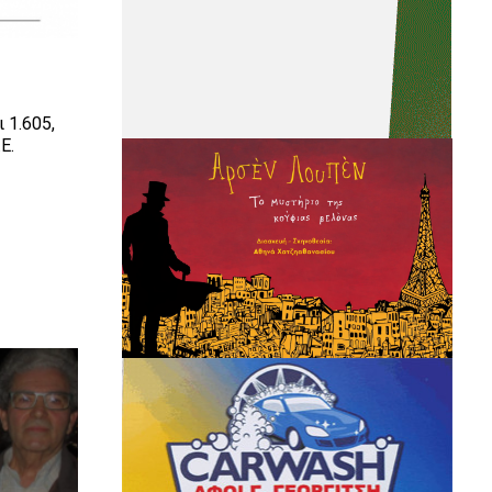
 1.605,
Ε.