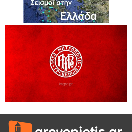
Ο ΑΝΔΡΕΑΣ ΑΣΛΑΝΙΔΗΣ ΣΥΝΕΧΙΖΕΙ ΣΤΟΝ ΠΡΩΤΕΑ
ΓΡΕΒΕΝΩΝ
5 Αυγούστου 2026
Ευχαριστήριο Εκπολιτιστικού Συλλόγου Ταξιάρχη προς κ.
Παρασχάκη Αθανάσιο
5 Αυγούστου 2026
Διακοπή υδροδότησης του Α΄ κλάδου ύδρευσης
5 Αυγούστου 2026
Η Marseaux στα Γρεβενά για μια μοναδική συναυλία
5 Αυγούστου 2026
Θερινό Σινεμά στο πλαίσιο του «Πολιτιστικού
Καλοκαιριού 2026» με την βραβευμένη ταινία «Μικρές
Ανάσες».
5 Αυγούστου 2026
Γρεβενά: Συνελήφθη 18χρονος αλλοδαπός, για κλοπή
εξοπλισμού γυμναστηρίου
5 Αυγούστου 2026