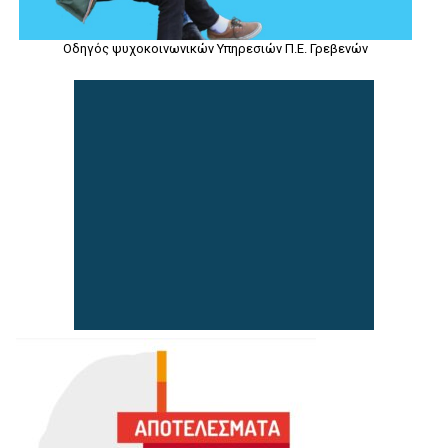
Οδηγός ψυχοκοινωνικών Υπηρεσιών Π.Ε. Γρεβενών