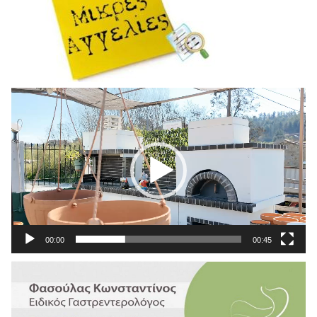
Πρόγραμμα
Αναπαραγωγής
Βίντεο
00:00
00:45