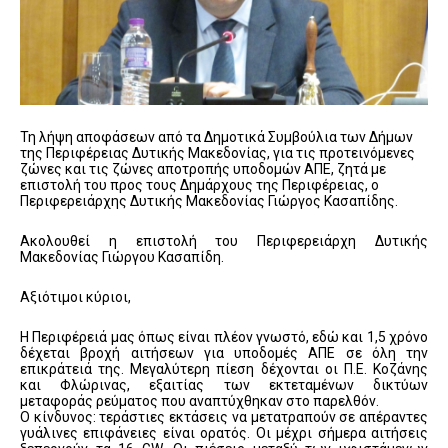
Τη λήψη αποφάσεων από τα Δημοτικά Συμβούλια των Δήμων
της Περιφέρειας Δυτικής Μακεδονίας, για τις προτεινόμενες
ζώνες και τις ζώνες αποτροπής υποδομών ΑΠΕ, ζητά με
επιστολή του προς τους Δημάρχους της Περιφέρειας, ο
Περιφερειάρχης Δυτικής Μακεδονίας Γιώργος Κασαπίδης.
Ακολουθεί η επιστολή του Περιφερειάρχη Δυτικής
Μακεδονίας Γιώργου Κασαπίδη.
Αξιότιμοι κύριοι,
Η Περιφέρειά μας όπως είναι πλέον γνωστό, εδώ και 1,5 χρόνο
δέχεται βροχή αιτήσεων για υποδομές ΑΠΕ σε όλη την
επικράτειά της. Μεγαλύτερη πίεση δέχονται οι Π.Ε. Κοζάνης
και Φλώρινας, εξαιτίας των εκτεταμένων δικτύων
μεταφοράς ρεύματος που αναπτύχθηκαν στο παρελθόν.
Ο κίνδυνος: τεράστιες εκτάσεις να μετατραπούν σε απέραντες
γυάλινες επιφάνειες είναι ορατός. Οι μέχρι σήμερα αιτήσεις