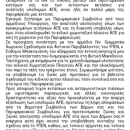
ξεπερνούν τα 16 GW. Οι πιέσεις μεταξύ των υφιστάμενων
κατόχων γης και των αιτούντων εκτάσεις για
ανάπτυξη υποδομών ΑΠΕ, είναι ήδη σε πολλά μέρη της
περιφέρειάς μας έντονες.
Έγκαιρα ζητήσαμε ως Περιφερειακό Συμβούλιο από τους
αρμόδιους Υπουργούς, την αναστολή υλοποίησης όλων των
εγκεκριμένων αιτήσεων ΑΠΕ και τη διακοπή υποβολής νέων,
έως ότου ολοκληρωθεί το ειδικό χωροταξικό πλαίσιο ΑΠΕ για
όλη τη χώρα και για την Περιφέρειά μας.
Σε πρόσφατη συνάντηση με τον αρμόδιο Γεν. Γραμματέα
Χωρικού Σχεδιασμού και Αστικού Περιβάλλοντος του ΥΠΕΝ, κ.
Ευθύμιο Μπακογιάννη, του εξέφρασα την έντονη ανησυχία μου
για την κατάσταση που διαμορφώνεται στη Δυτική Μακεδονία.
Ταυτόχρονα, με ενημέρωσε για το χρονοδιάγραμμα υλοποίησης
του ειδικού Χωροταξικού Πλαισίου ΑΠΕ και την ολοκλήρωσή
του περί τα τέλη του τρέχοντος έτους. Συμφωνήσαμε ωστόσο,
να υποβάλουμε τις δικές μας προτάσεις για το βέλτιστο
σχεδιασμό του ειδικού αυτού πλαισίου, τόσο συνολικά όσο και
στα όρια της Περιφέρειάς μας.
Προς αποφυγή τυχόν εντάσεων και ανταγωνιστικών πιέσεων
με υφιστάμενες παραγωγικές και άλλες οικονομικές
δραστηριότητες και αξίες που προκαλούνται με την άναρχη
εξάπλωση των υποδομών ΑΠΕ, προτείνω τη λήψη αποφάσεων
από τα Δημοτικά Συμβούλια των Δήμων σας και του
Περιφερειακού Συμβουλίου, για προτεινόμενες ζώνες και
ζώνες αποτροπής υποδομών ΑΠΕ στα όρια των Δήμων σας.Η
ενέργεια αυτή έχει σκοπό την υποβοήθηση σύνταξης του
σχεδίου από το ΥΠΕΝ, καθώς, ως τοπικοί άρχοντες και τοπικά