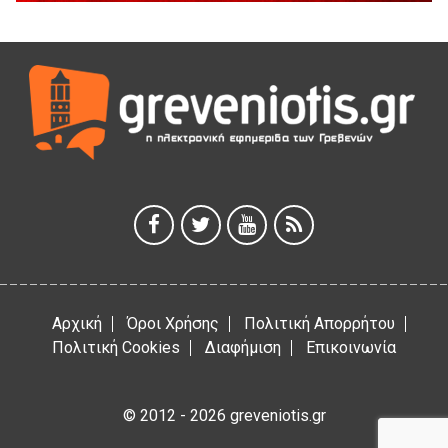
5 Αυγούστου 2026
Γρεβενά: Συνελήφθη 18χρονος αλλοδαπός, για κλοπή
εξοπλισμού γυμναστηρίου
5 Αυγούστου 2026
ΑΗ ΛΑΟΣ | 5 Αυγούστου | Υπαίθριο Θέατρο “Καστράκι”,
Γρεβενά
5 Αυγούστου 2026
41η Γιορτή Κρασιού στο Τρίκωμο – «Γιορτή Παράδοσης»
5 Αυγούστου 2026
Αρχική
Όροι Χρήσης
Πολιτική Απορρήτου
Πολιτική Cookies
Διαφήμιση
Επικοινωνία
© 2012 - 2026 greveniotis.gr