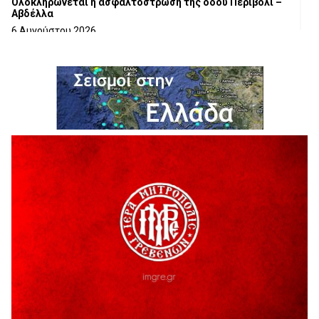
Ολοκληρώνεται η ασφαλτόστρωση της οδού Περιβόλι –
Αβδέλλα
6 Αυγούστου 2026
H παραδοχή λαθών είναι (και) δύναμη
5 Αυγούστου 2026
Ο ΑΝΔΡΕΑΣ ΑΣΛΑΝΙΔΗΣ ΣΥΝΕΧΙΖΕΙ ΣΤΟΝ ΠΡΩΤΕΑ
ΓΡΕΒΕΝΩΝ
5 Αυγούστου 2026
Ευχαριστήριο Εκπολιτιστικού Συλλόγου Ταξιάρχη προς κ.
Παρασχάκη Αθανάσιο
5 Αυγούστου 2026
Διακοπή υδροδότησης του Α΄ κλάδου ύδρευσης
5 Αυγούστου 2026
Η Marseaux στα Γρεβενά για μια μοναδική συναυλία
5 Αυγούστου 2026
Θερινό Σινεμά στο πλαίσιο του «Πολιτιστικού
Καλοκαιριού 2026» με την βραβευμένη ταινία «Μικρές
Ανάσες».