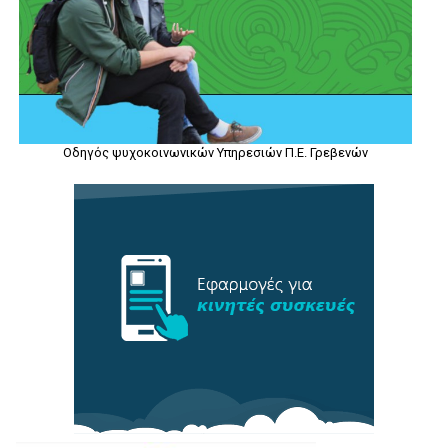
Οδηγός ψυχοκοινωνικών Υπηρεσιών Π.Ε. Γρεβενών