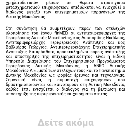
χρηματοδοτικών μέσων σε θέματα στρατηγικού
μετασχηματισμού επιχειρήσεων, επιδιώκεται να ενισχυθεί ο
διάλογος μεταξύ των επιχειρηματικών παραγόντων της
Δυτικής Μακεδονίας
Στη συνάντηση θα συμμετέχουν, πέραν των στελεχών
υλοποίησης του έργου finMED, οι αντιπεριφερειάρχες της
Περιφέρειας Δυτικής Μακεδονίας, κος Λυσσαρίδης Νικόλαος,
Αντιπεριφερειάρχης Περιφερειακής Ανάπτυξης και κος
Βαβλιάρας Γεώργιος, Αντιπεριφερειάρχης Επιχειρηματικής
Ανάπτυξης. Επιπρόσθετα, προσκεκλημένοι φορείς ανάπτυξης
και υποστήριξης της επιχειρηματικότητας είναι η Ειδική
Υπηρεσία Διαχείρισης του Επιχειρησιακού Προγράμματος
Περιφέρειας Δυτικής Μακεδονίας, η ΑΝΚΟ Δυτικής
Μακεδονίας Α.Ε., μετά των στελεχών τους και το Πανεπιστήμιο
Δυτικής Μακεδονίας ως φορέας έρευνας και τεχνολογίας.
Σημαντική είναι, η συμμετοχή επιχειρήσεων που
δραστηριοποιούνται και καινοτομούν στη Δυτική Μακεδονία,
καθώς έτσι ενισχύεται ο διάλογος για τη βελτίωση και
υποστήριξη της περιφερειακής επιχειρηματικότητας.
Δείτε ακόμα