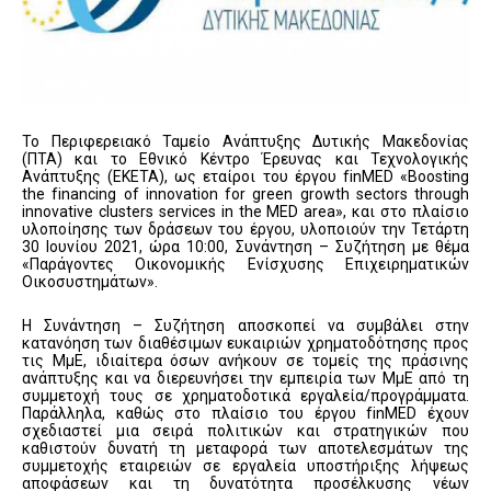
Το Περιφερειακό Ταμείο Ανάπτυξης Δυτικής Μακεδονίας
(ΠΤΑ) και το Εθνικό Κέντρο Έρευνας και Τεχνολογικής
Ανάπτυξης (ΕΚΕΤΑ), ως εταίροι του έργου finMED «Boosting
the financing of innovation for green growth sectors through
innovative clusters services in the MED area», και στο πλαίσιο
υλοποίησης των δράσεων του έργου, υλοποιούν την Τετάρτη
30 Ιουνίου 2021, ώρα 10:00, Συνάντηση – Συζήτηση με θέμα
«Παράγοντες Οικονομικής Ενίσχυσης Επιχειρηματικών
Οικοσυστημάτων».
Η Συνάντηση – Συζήτηση αποσκοπεί να συμβάλει στην
κατανόηση των διαθέσιμων ευκαιριών χρηματοδότησης προς
τις ΜμΕ, ιδιαίτερα όσων ανήκουν σε τομείς της πράσινης
ανάπτυξης και να διερευνήσει την εμπειρία των ΜμΕ από τη
συμμετοχή τους σε χρηματοδοτικά εργαλεία/προγράμματα.
Παράλληλα, καθώς στο πλαίσιο του έργου finMED έχουν
σχεδιαστεί μια σειρά πολιτικών και στρατηγικών που
καθιστούν δυνατή τη μεταφορά των αποτελεσμάτων της
συμμετοχής εταιρειών σε εργαλεία υποστήριξης λήψεως
αποφάσεων και τη δυνατότητα προσέλκυσης νέων