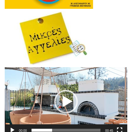
Πρόγραμμα
Αναπαραγωγής
Βίντεο
00:00
00:45