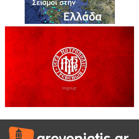
Ολοκληρώνεται η ασφαλτόστρωση της οδού Περιβόλι –
Αβδέλλα
6 Αυγούστου 2026
H παραδοχή λαθών είναι (και) δύναμη
5 Αυγούστου 2026
Ο ΑΝΔΡΕΑΣ ΑΣΛΑΝΙΔΗΣ ΣΥΝΕΧΙΖΕΙ ΣΤΟΝ ΠΡΩΤΕΑ
ΓΡΕΒΕΝΩΝ
5 Αυγούστου 2026
Ευχαριστήριο Εκπολιτιστικού Συλλόγου Ταξιάρχη προς κ.
Παρασχάκη Αθανάσιο
5 Αυγούστου 2026
Διακοπή υδροδότησης του Α΄ κλάδου ύδρευσης
5 Αυγούστου 2026
Η Marseaux στα Γρεβενά για μια μοναδική συναυλία
5 Αυγούστου 2026
Θερινό Σινεμά στο πλαίσιο του «Πολιτιστικού