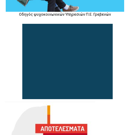
Οδηγός ψυχοκοινωνικών Υπηρεσιών Π.Ε. Γρεβενών