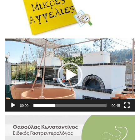
Πρόγραμμα
Αναπαραγωγής
Βίντεο
00:00
00:45