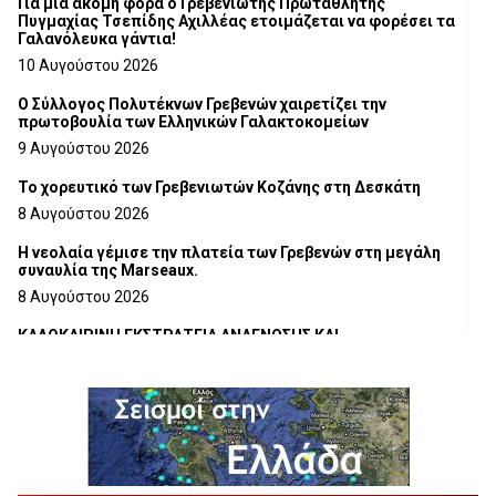
Για μία ακόμη φορά ο Γρεβενιώτης Πρωταθλητής
Πυγμαχίας Τσεπίδης Αχιλλέας ετοιμάζεται να φορέσει τα
Γαλανόλευκα γάντια!
10 Αυγούστου 2026
Ο Σύλλογος Πολυτέκνων Γρεβενών χαιρετίζει την
πρωτοβουλία των Ελληνικών Γαλακτοκομείων
9 Αυγούστου 2026
Το χορευτικό των Γρεβενιωτών Κοζάνης στη Δεσκάτη
8 Αυγούστου 2026
Η νεολαία γέμισε την πλατεία των Γρεβενών στη μεγάλη
συναυλία της Marseaux.
8 Αυγούστου 2026
ΚΑΛΟΚΑΙΡΙΝΗ ΕΚΣΤΡΑΤΕΙΑ ΑΝΑΓΝΩΣΗΣ ΚΑΙ
ΔΗΜΙΟΥΡΓΙΚΟΤΗΤΑΣ 2026
7 Αυγούστου 2026
Τα δρομολόγια των Κινητών Αστυνομικών Μονάδων (από
10-08-2026 έως 16-08-2026
7 Αυγούστου 2026