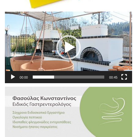
Πρόγραμμα
Αναπαραγωγής
Βίντεο
00:00
00:45