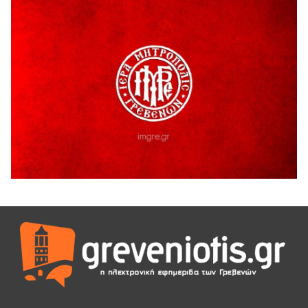
Δωρεά ειδών ιματισμού από τον Σύλλογο Αλληλεγγύης και
Εθελοντισμού Γρεβενών «Ελπίδα», στο Γραφείο
Αντιμετώπισης Ενδοοικογενειακής Βίας του Αστυνομικού
Τμήματος Γρεβενών
7 Αυγούστου 2026
Αυτό το καλοκαίρι, ο θρυλικός Αρσέν Λουπέν γυρίζει την
Ελλάδα με μια θεατρική παράσταση για όλη την
οικογένεια, όπου το τέλος το αποφασίζεις εσύ!
7 Αυγούστου 2026
“ΠΟΛΙΤΙΣΤΙΚΟ ΚΑΛΟΚΑΙΡΙ 2026”: Η MARSEAUX LIVE στα
Γρεβενά.
6 Αυγούστου 2026
Υπογραφή Μνημονίου Συνεργασίας του Πανεπιστημίου
Δυτικής Μακεδονίας με το HanoiUniversity
6 Αυγούστου 2026
Σε απόγνωση λόγω αδέσποτων
6 Αυγούστου 2026
ΔΙΑΚΟΠΗ ΗΛΕΚΤΡΙΚΟΥ ΡΕΥΜΑΤΟΣ
6 Αυγούστου 2026