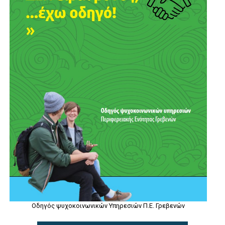
Οδηγός ψυχοκοινωνικών Υπηρεσιών Π.Ε. Γρεβενών