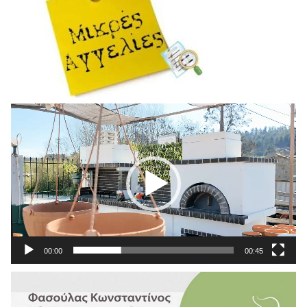
Πρόγραμμα
Αναπαραγωγής
Βίντεο
00:00
00:45