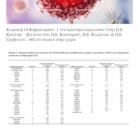
Κυριακή 14 Φεβρουαρίου: 1 νέo κρούσμα κορωνοϊού στην Π.Ε.
Κοζάνης – Kανένα στις Π.Ε. Καστοριάς, Π.Ε. Φλώρινας & Π.Ε
Γρεβενών – 662 συνολικά στην χώρα