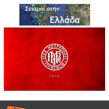
5 Αυγούστου 2026
ΑΗ ΛΑΟΣ | 5 Αυγούστου | Υπαίθριο Θέατρο “Καστράκι”,
Γρεβενά
5 Αυγούστου 2026
41η Γιορτή Κρασιού στο Τρίκωμο – «Γιορτή Παράδοσης»
5 Αυγούστου 2026
ΜΟΡΙΟΔΟΤΟΥΜΕΝΑ ΣΕΜΙΝΑΡΙΑ ΑΠΟ ΤΟ ΠΑΝΕΠΙΣΤΗΜΙΟ
ΠΕΙΡΑΙΑ
5 Αυγούστου 2026
ΕΥΧΑΡΙΣΤΙΕΣ Φυσιολατρικού Συλλόγου Γρεβενών
4 Αυγούστου 2026
Έκτακτη χρηματοδότηση 400.000€ για επιπλέον εργασίες
στο Δημοτικό Στάδιο Γρεβενών «Μίλτος Τεντόγλου»
4 Αυγούστου 2026
Τελικά τι είναι πολιτισμός;
4 Αυγούστου 2026
Ολοσχερής καταστροφή κατοικίας από πυρκαγιά στην