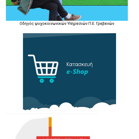
Οδηγός ψυχοκοινωνικών Υπηρεσιών Π.Ε. Γρεβενών