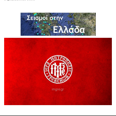
ΔΙΑΚΟΠΗ ΗΛΕΚΤΡΙΚΟΥ ΡΕΥΜΑΤΟΣ
6 Αυγούστου 2026
Ολοκληρώνεται η ασφαλτόστρωση της οδού Περιβόλι –
Αβδέλλα
6 Αυγούστου 2026
H παραδοχή λαθών είναι (και) δύναμη
5 Αυγούστου 2026
Ο ΑΝΔΡΕΑΣ ΑΣΛΑΝΙΔΗΣ ΣΥΝΕΧΙΖΕΙ ΣΤΟΝ ΠΡΩΤΕΑ
ΓΡΕΒΕΝΩΝ
5 Αυγούστου 2026
Ευχαριστήριο Εκπολιτιστικού Συλλόγου Ταξιάρχη προς κ.
Παρασχάκη Αθανάσιο
5 Αυγούστου 2026
Διακοπή υδροδότησης του Α΄ κλάδου ύδρευσης
5 Αυγούστου 2026
Η Marseaux στα Γρεβενά για μια μοναδική συναυλία