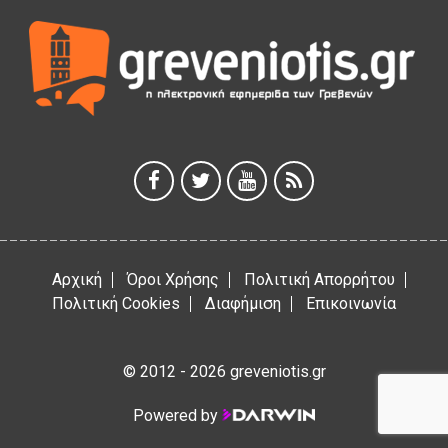
5 Αυγούστου 2026
Θερινό Σινεμά στο πλαίσιο του «Πολιτιστικού
Καλοκαιριού 2026» με την βραβευμένη ταινία «Μικρές
Ανάσες».
5 Αυγούστου 2026
Γρεβενά: Συνελήφθη 18χρονος αλλοδαπός, για κλοπή
εξοπλισμού γυμναστηρίου
5 Αυγούστου 2026
Αρχική
Όροι Χρήσης
Πολιτική Απορρήτου
Πολιτική Cookies
Διαφήμιση
Επικοινωνία
© 2012 - 2026 greveniotis.gr
Powered by