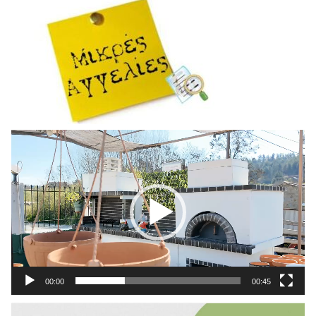
Πρόγραμμα
Αναπαραγωγής
Βίντεο
00:00
00:45