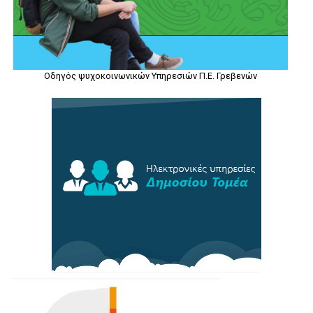
Οδηγός ψυχοκοινωνικών Υπηρεσιών Π.Ε. Γρεβενών