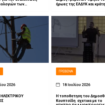
μολογιών των
ήρωες της ΕΛΔΥΚ και κράτ
νιων Εξετάσεων
ζωντανό το μήνυμα “Δεν
Ξεχνώ”».
Ά
ΓΡΕΒΕΝΆ
λίου 2026
18 Ιουλίου 2026
 ΗΛΕΚΤΡΙΚΟΥ
Η τοποθετηση του Δημοσθ
ΟΣ
Κουπτσίδη σχετικα με το