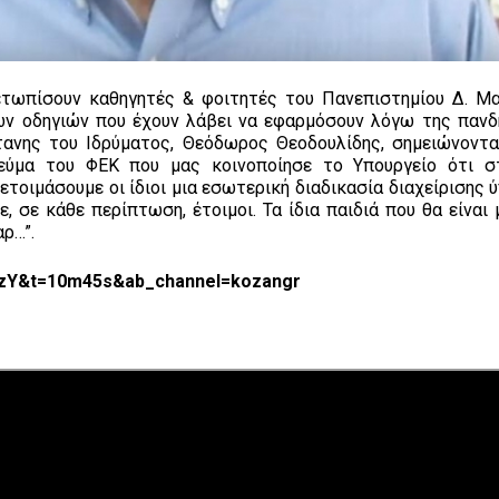
μετωπίσουν καθηγητές & φοιτητές του Πανεπιστημίου Δ. Μα
των οδηγιών που έχουν λάβει να εφαρμόσουν λόγω της πανδ
ανης του Ιδρύματος, Θεόδωρος Θεοδουλίδης, σημειώνοντα
εύμα του ΦΕΚ που μας κοινοποίησε το Υπουργείο ότι σ
ετοιμάσουμε οι ίδιοι μια εσωτερική διαδικασία διαχείρισης
 σε κάθε περίπτωση, έτοιμοι. Τα ίδια παιδιά που θα είναι 
αρ…”.
5zY&t=10m45s&ab_channel=kozangr