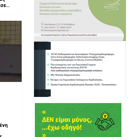
ησε
ένη