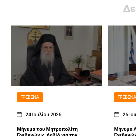
Δε
ΓΡΕΒΕΝΆ
ΓΡΕΒΕΝ
24 Ιουλίου 2026
26 Ιο
Μήνυμα του Μητροπολίτη
Μήνυμα Α
Γρεβενών κ. Δαβίδ για την
Γρεβενών