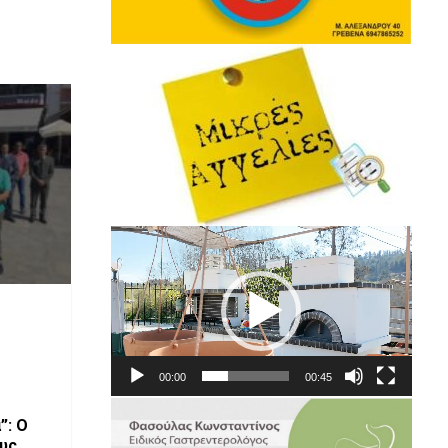
Πρόγραμμα
Αναπαραγωγής
Βίντεο
00:00
00:45
”: Ο
υς