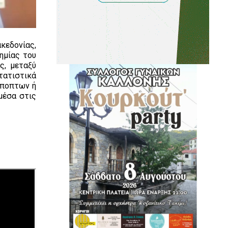
κεδονίας,
ημίας του
ς, μεταξύ
τατιστικά
 ύποπτων ή
μέσα στις