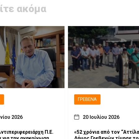
ίτε ακόμα
Ά
ΓΡΕΒΕΝΆ
υνίου 2026
20 Ιουλίου 2026
ντιπεριφερειάρχη Π.Ε.
«52 χρόνια από τον “Αττίλα
 για την ανακοίνωση
Δήμος Γρεβενών τίμησε το