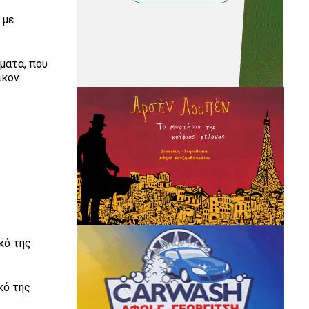
 με
ματα, που
ικον
κό της
κό της