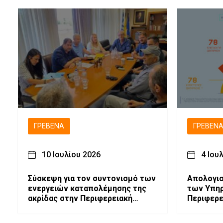
ΓΡΕΒΕΝΆ
ΓΡΕΒΕΝ
10 Ιουλίου 2026
4 Ιου
Σύσκεψη για τον συντονισμό των
Απολογισ
ενεργειών καταπολέμησης της
των Υπηρ
ακρίδας στην Περιφερειακή
Περιφερε
Ενότητα Γρεβενών.
Διεύθυνσ
για τον Ι