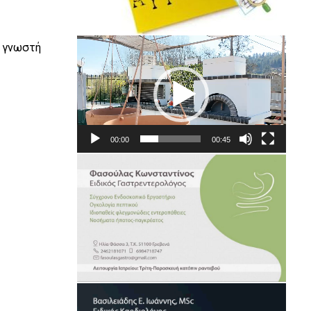
Πρόγραμμα
ε γνωστή
Αναπαραγωγής
Βίντεο
00:00
00:45