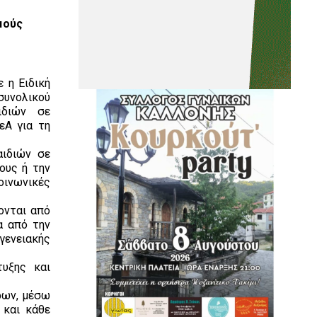
μούς
 η Ειδική
υνολικού
ιδιών σε
εΑ για τη
αιδιών σε
ους ή την
οινωνικές
ονται από
α από την
γενειακής
τυξης και
ρων, μέσω
 και κάθε