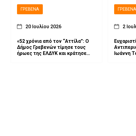
ΓΡΕΒΕΝΆ
ΓΡΕΒΕΝ
20 Ιουλίου 2026
2 Ιου
«52 χρόνια από τον “Αττίλα”: Ο
Ευχαριστ
Δήμος Γρεβενών τίμησε τους
Αντιπερι
ήρωες της ΕΛΔΥΚ και κράτησε
Ιωάννη Τ
ζωντανό το μήνυμα “Δεν
Ξεχνώ”».