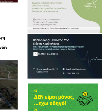
ίγη
ενών