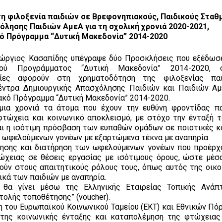
 τη φιλοξενία παιδιών σε Βρεφονηπιακούς, Παιδικούς Σταθ
όλησης Παιδιών ΑμεΑ για τη σχολική χρονιά 2020-2021,
κό Πρόγραμμα “Δυτική Μακεδονία” 2014-2020
εώργιος Κασαπίδης υπέγραψε δύο Προσκλήσεις που εξέδωσε
κού Προγράμματος “Δυτική Μακεδονία” 2014-2020, σ
οίες αφορούν στη χρηματοδότηση της φιλοξενίας πα
έντρα Δημιουργικής Απασχόλησης Παιδιών και Παιδιών Αμ
ιακό Πρόγραμμα “Δυτική Μακεδονία” 2014-2020.
μια χρονιά τα άτομα που έχουν την ευθύνη φροντίδας π
φτώχεια και κοινωνικό αποκλεισμό, με στόχο την ένταξή τ
αι η ισότιμη πρόσβαση των ευπαθών ομάδων σε ποιοτικές κ
ν ωφελούμενων γονέων με εξαρτώμενα τέκνα με αναπηρία.
λησης και διατήρηση των ωφελούμενων γονέων που προέρχ
τώχειας σε θέσεις εργασίας με ισότιμους όρους, ώστε μέσ
θούν στους απαιτητικούς ρόλους τους, όπως αυτός της οικο
ικά των παιδιών με αναπηρία.
θα γίνει μέσω της Ελληνικής Εταιρείας Τοπικής Ανάπ
ντολής τοποθέτησης” (voucher).
η του Ευρωπαϊκού Κοινωνικού Ταμείου (ΕΚΤ) και Εθνικών Πό
της κοινωνικής ένταξης και καταπολέμηση της φτώχειας