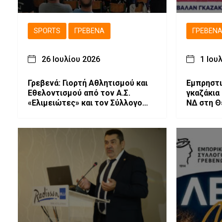
SPORTS
ΓΡΕΒΕΝΆ
ΓΡΕΒΕΝ
26 Ιουλίου 2026
1 Ιου
Γρεβενά: Γιορτή Αθλητισμού και
Εμπρηστι
Εθελοντισμού από τον Α.Σ.
γκαζάκια
«Ελιμειώτες» και τον Σύλλογο
ΝΔ στη Θ
«Ελπίδα»!
στόχαστρ
Αφροδίτ