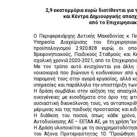
2,9 εκατομμύρια ευρώ διατίθενται για
και Κέντρα Δημιουργικής απασχ
από το Επιχειρησια
Ο Περιφερειάρχης Δυτικής Μακεδονίας κ. Γ
Υπηρεσία Διαχείρισης του Επιχειρησια
προϋπολογισμού 2.920.828 ευρώ, οι οπ
Βρεφονηπιακούς, Παιδικούς Σταθμούς και Κ
σχολική χρονιά 2020-2021, από το Επιχειρησ
Με τον τρόπο αυτό ενισχύονται για άλλη 
νοικοκυριά που βιώνουν ή κινδυνεύουν από 
παραμονή τους στην αγορά εργασίας, αλλά κ
υπηρεσίες και παράλληλα την υποστήριξη τω
Η δράση συμβάλει στην αύξηση της απασχό
οικογένειες με εισοδήματα στο όριο της φ
ουσιαστική διευκόλυνση τους, να ανταποκρι
μέριμνας και της παιδικής προστασίας και ειδ
Η διάθεση του ποσού, όπως κάθε χρόνο, 
Αυτοδιοίκησης ΑΕ – ΕΕΤΑΑ ΑΕ, με τη χρήση “ε
Η Δράση υλοποιείται με τη συγχρηματοδότησ
του Άξονα Προτεραιότητας 10: “Προώθηση 