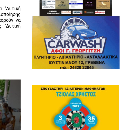
α “Δυτική
λοποίησης
πορούν να
ς “Δυτική