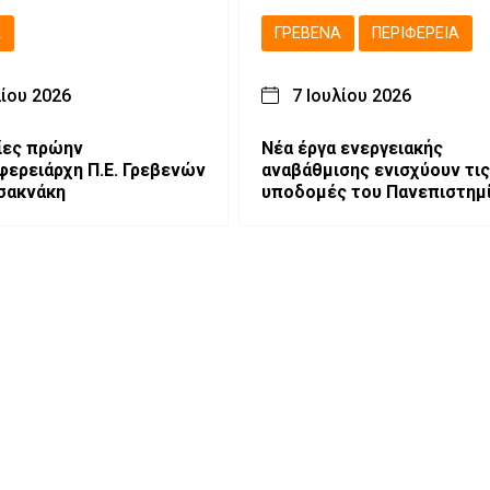
Ά
ΓΡΕΒΕΝΆ
ΠΕΡΙΦΈΡΕΙΑ
λίου 2026
7 Ιουλίου 2026
ίες πρώην
Νέα έργα ενεργειακής
φερειάρχη Π.Ε. Γρεβενών
αναβάθμισης ενισχύουν τις
σακνάκη
υποδομές του Πανεπιστημ
Δυτικής Μακεδονίας