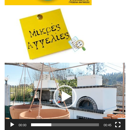
Πρόγραμμα
Αναπαραγωγής
Βίντεο
00:00
00:45