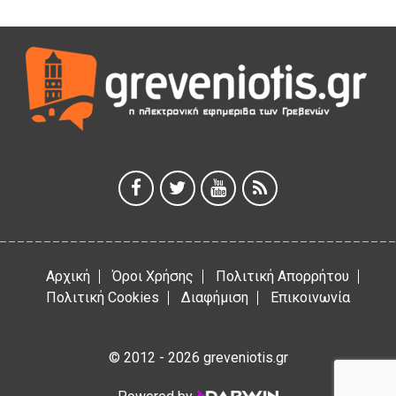
Η Marseaux στα Γρεβενά για μια μοναδική συναυλία
5 Αυγούστου 2026
Θερινό Σινεμά στο πλαίσιο του «Πολιτιστικού
Καλοκαιριού 2026» με την βραβευμένη ταινία «Μικρές
Ανάσες».
5 Αυγούστου 2026
Γρεβενά: Συνελήφθη 18χρονος αλλοδαπός, για κλοπή
εξοπλισμού γυμναστηρίου
5 Αυγούστου 2026
Αρχική
Όροι Χρήσης
Πολιτική Απορρήτου
Πολιτική Cookies
Διαφήμιση
Επικοινωνία
© 2012 - 2026 greveniotis.gr