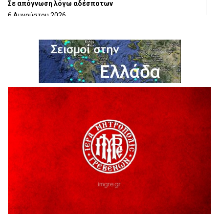
Σε απόγνωση λόγω αδέσποτων
6 Αυγούστου 2026
ΔΙΑΚΟΠΗ ΗΛΕΚΤΡΙΚΟΥ ΡΕΥΜΑΤΟΣ
6 Αυγούστου 2026
Ολοκληρώνεται η ασφαλτόστρωση της οδού Περιβόλι –
Αβδέλλα
6 Αυγούστου 2026
H παραδοχή λαθών είναι (και) δύναμη
5 Αυγούστου 2026
Ο ΑΝΔΡΕΑΣ ΑΣΛΑΝΙΔΗΣ ΣΥΝΕΧΙΖΕΙ ΣΤΟΝ ΠΡΩΤΕΑ
ΓΡΕΒΕΝΩΝ
5 Αυγούστου 2026
Ευχαριστήριο Εκπολιτιστικού Συλλόγου Ταξιάρχη προς κ.
Παρασχάκη Αθανάσιο
5 Αυγούστου 2026
Διακοπή υδροδότησης του Α΄ κλάδου ύδρευσης
5 Αυγούστου 2026