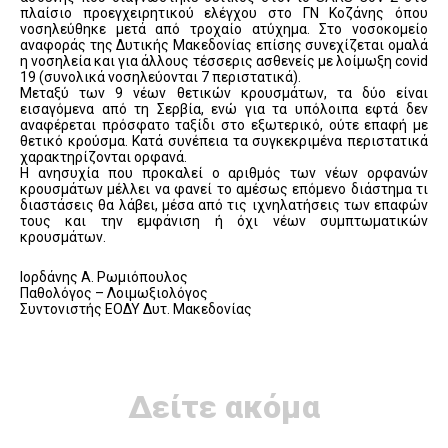
πλαίσιο προεγχειρητικού ελέγχου στο ΓΝ Κοζάνης όπου
νοσηλεύθηκε μετά από τροχαίο ατύχημα. Στο νοσοκομείο
αναφοράς της Δυτικής Μακεδονίας επίσης συνεχίζεται ομαλά
η νοσηλεία και για άλλους τέσσερις ασθενείς με λοίμωξη covid
19 (συνολικά νοσηλεύονται 7 περιστατικά).
Μεταξύ των 9 νέων θετικών κρουσμάτων, τα δύο είναι
εισαγόμενα από τη Σερβία, ενώ για τα υπόλοιπα εφτά δεν
αναφέρεται πρόσφατο ταξίδι στο εξωτερικό, ούτε επαφή με
θετικό κρούσμα. Κατά συνέπεια τα συγκεκριμένα περιστατικά
χαρακτηρίζονται ορφανά.
Η ανησυχία που προκαλεί ο αριθμός των νέων ορφανών
κρουσμάτων μέλλει να φανεί το αμέσως επόμενο διάστημα τι
διαστάσεις θα λάβει, μέσα από τις ιχνηλατήσεις των επαφών
τους και την εμφάνιση ή όχι νέων συμπτωματικών
κρουσμάτων.
Ιορδάνης Α. Ρωμιόπουλος
Παθολόγος – Λοιμωξιολόγος
Συντονιστής ΕΟΔΥ Δυτ. Μακεδονίας
Δείτε ακόμα