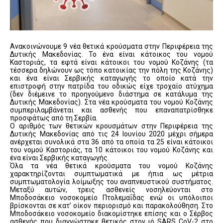
Ανακοινώνουμε 9 νέα θετικά κρούσματα στην Περιφέρεια της
Δυτικής Μακεδονίας. Το ένα είναι κάτοικος του νομού
Καστοριάς, τα εφτά είναι κάτοικοι του νομού Κοζάνης (τα
τέσσερα δηλώνουν ως τόπο κατοικίας την πόλη της Κοζάνης)
και ένα είναι Σερβικής καταγωγής το οποίο κατά την
επιστροφή στην πατρίδα του οδικώς είχε τροχαίο ατύχημα
(δεν διέμεινε το προηγούμενο διάστημα σε κατάλυμα της
Δυτικής Μακεδονίας). Στα νέα κρούσματα του νομού Κοζάνης
συμπεριλαμβάνεται και ασθενής που επαναπατρίσθηκε
προσφάτως από τη Σερβία.
Ο αριθμός των θετικών κρουσμάτων στην Περιφέρεια της
Δυτικής Μακεδονίας από τις 24 Ιουνίου 2020 μέχρι σήμερα
ανέρχεται συνολικά στα 36 από τα οποία τα 25 είναι κάτοικοι
του νομού Καστοριάς, τα 10 κάτοικοι του νομού Κοζάνης και
ένα είναι Σερβικής καταγωγής.
Όλα τα νέα θετικά κρούσματα του νομού Κοζάνης
χαρακτηρίζονται συμπτωματικά με ήπια ως μέτρια
συμπτωματολογία λοίμωξης του αναπνευστικού συστήματος.
Μεταξύ αυτών, τρεις ασθενείς νοσηλεύονται στο
Μποδοσάκειο νοσοκομείο Πτολεμαΐδας ενώ οι υπόλοιποι
βρίσκονται σε κατ’ οίκον περιορισμό και παρακολούθηση. Στο
Μποδοσάκειο νοσοκομείο διακομίστηκε επίσης και ο Σέρβος
ασθενής που διαγνώστηκε θετικός στον ιό SARS CoV-2 στο