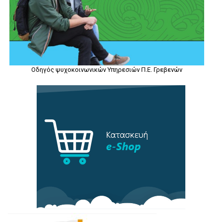
Οδηγός ψυχοκοινωνικών Υπηρεσιών Π.Ε. Γρεβενών