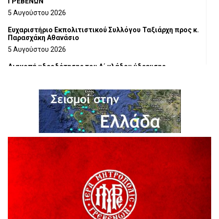
ΓΡΕΒΕΝΩΝ
5 Αυγούστου 2026
Ευχαριστήριο Εκπολιτιστικού Συλλόγου Ταξιάρχη προς κ.
Παρασχάκη Αθανάσιο
5 Αυγούστου 2026
Διακοπή υδροδότησης του Α΄ κλάδου ύδρευσης
5 Αυγούστου 2026
Η Marseaux στα Γρεβενά για μια μοναδική συναυλία
5 Αυγούστου 2026
Θερινό Σινεμά στο πλαίσιο του «Πολιτιστικού
Καλοκαιριού 2026» με την βραβευμένη ταινία «Μικρές
Ανάσες».
5 Αυγούστου 2026
Γρεβενά: Συνελήφθη 18χρονος αλλοδαπός, για κλοπή
εξοπλισμού γυμναστηρίου
5 Αυγούστου 2026
ΑΗ ΛΑΟΣ | 5 Αυγούστου | Υπαίθριο Θέατρο “Καστράκι”,
Γρεβενά