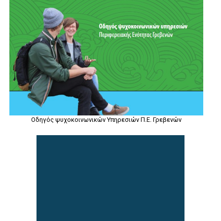
Οδηγός ψυχοκοινωνικών Υπηρεσιών Π.Ε. Γρεβενών