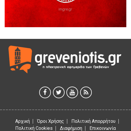
5 Αυγούστου 2026
41η Γιορτή Κρασιού στο Τρίκωμο – «Γιορτή Παράδοσης»
5 Αυγούστου 2026
ΜΟΡΙΟΔΟΤΟΥΜΕΝΑ ΣΕΜΙΝΑΡΙΑ ΑΠΟ ΤΟ ΠΑΝΕΠΙΣΤΗΜΙΟ
ΠΕΙΡΑΙΑ
5 Αυγούστου 2026
ΕΥΧΑΡΙΣΤΙΕΣ Φυσιολατρικού Συλλόγου Γρεβενών
4 Αυγούστου 2026
Έκτακτη χρηματοδότηση 400.000€ για επιπλέον εργασίες
στο Δημοτικό Στάδιο Γρεβενών «Μίλτος Τεντόγλου»
4 Αυγούστου 2026
Αρχική
Όροι Χρήσης
Πολιτική Απορρήτου
Πολιτική Cookies
Διαφήμιση
Επικοινωνία