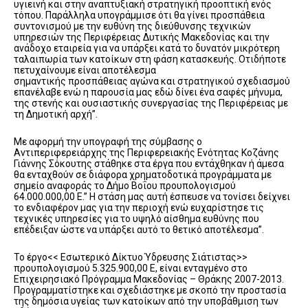
υγιεινή και στην αναπτυξιακή στρατηγική προοπτική ενός
τόπου. Παράλληλα υπογράμμισε ότι θα γίνει προσπάθεια
συντονισμού με την ευθύνη της διεύθυνσης τεχνικών
υπηρεσιών της Περιφέρειας Δυτικής Μακεδονίας και την
ανάδοχο εταιρεία για να υπάρξει κατά το δυνατόν μικρότερη
ταλαιπωρία των κατοίκων στη φάση κατασκευής. Οτιδήποτε
πετυχαίνουμε είναι αποτέλεσμα
σημαντικής προσπάθειας αγώνα και στρατηγικού σχεδιασμού
επανέλαβε ενώ η παρουσία μας εδώ δίνει ένα σαφές μήνυμα,
της στενής και ουσιαστικής συνεργασίας της Περιφέρειας με
τη Δημοτική αρχή”.
Με αφορμή την υπογραφή της σύμβασης ο
Αντιπεριφερειάρχης της Περιφερειακής Ενότητας Κοζάνης
Γιάννης Σόκουτης στάθηκε στα έργα που εντάχθηκαν ή άμεσα
θα ενταχθούν σε διάφορα χρηματοδοτικά προγράμματα με
σημείο αναφοράς το Δήμο Βοΐου προυπολογισμού
64.000.000,00 Ε.” Η στάση μας αυτή έσπευσε να τονίσει δείχνει
το ενδιαφέρον μας για την περιοχή ενώ ευχαρίστησε τις
τεχνικές υπηρεσίες για το υψηλό αίσθημα ευθύνης που
επέδειξαν ώστε να υπάρξει αυτό το θετικό αποτέλεσμα”.
Το έργο<< Εσωτερικό Δίκτυο Ύδρευσης Σιάτιστας>>
προυπολογισμού 5.325.900,00 Ε, είναι ενταγμένο στο
Επιχειρησιακό Πρόγραμμα Μακεδονίας – Θράκης 2007-2013.
Προγραμματίστηκε και σχεδιάστηκε με σκοπό την προστασία
της δημόσια υγείας των κατοίκων από την υποβάθμιση των