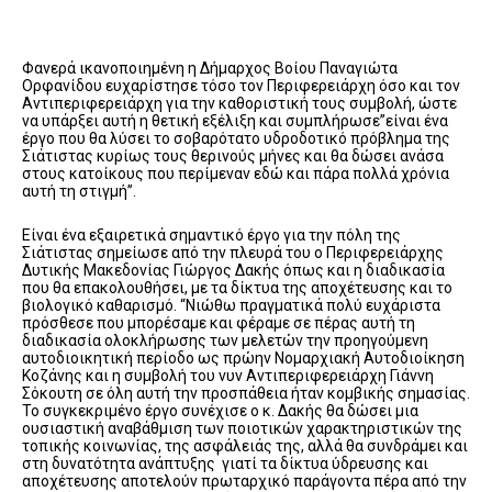
Φανερά ικανοποιημένη η Δήμαρχος Βοίου Παναγιώτα
Ορφανίδου ευχαρίστησε τόσο τον Περιφερειάρχη όσο και τον
Αντιπεριφερειάρχη για την καθοριστική τους συμβολή, ώστε
να υπάρξει αυτή η θετική εξέλιξη και συμπλήρωσε”είναι ένα
έργο που θα λύσει το σοβαρότατο υδροδοτικό πρόβλημα της
Σιάτιστας κυρίως τους θερινούς μήνες και θα δώσει ανάσα
στους κατοίκους που περίμεναν εδώ και πάρα πολλά χρόνια
αυτή τη στιγμή”.
Είναι ένα εξαιρετικά σημαντικό έργο για την πόλη της
Σιάτιστας σημείωσε από την πλευρά του ο Περιφερειάρχης
Δυτικής Μακεδονίας Γιώργος Δακής όπως και η διαδικασία
που θα επακολουθήσει, με τα δίκτυα της αποχέτευσης και το
βιολογικό καθαρισμό. “Νιώθω πραγματικά πολύ ευχάριστα
πρόσθεσε που μπορέσαμε και φέραμε σε πέρας αυτή τη
διαδικασία ολοκλήρωσης των μελετών την προηγούμενη
αυτοδιοικητική περίοδο ως πρώην Νομαρχιακή Αυτοδιοίκηση
Κοζάνης και η συμβολή του νυν Αντιπεριφερειάρχη Γιάννη
Σόκουτη σε όλη αυτή την προσπάθεια ήταν κομβικής σημασίας.
Το συγκεκριμένο έργο συνέχισε ο κ. Δακής θα δώσει μια
ουσιαστική αναβάθμιση των ποιοτικών χαρακτηριστικών της
τοπικής κοινωνίας, της ασφάλειάς της, αλλά θα συνδράμει και
στη δυνατότητα ανάπτυξης γιατί τα δίκτυα ύδρευσης και
αποχέτευσης αποτελούν πρωταρχικό παράγοντα πέρα από την