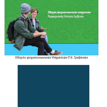
Οδηγός ψυχοκοινωνικών Υπηρεσιών Π.Ε. Γρεβενών