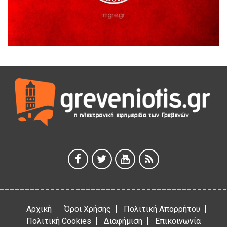
5 Αυγούστου 2026
41η Γιορτή Κρασιού στο Τρίκωμο – «Γιορτή Παράδοσης»
5 Αυγούστου 2026
ΜΟΡΙΟΔΟΤΟΥΜΕΝΑ ΣΕΜΙΝΑΡΙΑ ΑΠΟ ΤΟ ΠΑΝΕΠΙΣΤΗΜΙΟ
ΠΕΙΡΑΙΑ
5 Αυγούστου 2026
ΕΥΧΑΡΙΣΤΙΕΣ Φυσιολατρικού Συλλόγου Γρεβενών
4 Αυγούστου 2026
Έκτακτη χρηματοδότηση 400.000€ για επιπλέον εργασίες
στο Δημοτικό Στάδιο Γρεβενών «Μίλτος Τεντόγλου»
4 Αυγούστου 2026
Αρχική
Όροι Χρήσης
Πολιτική Απορρήτου
Πολιτική Cookies
Διαφήμιση
Επικοινωνία