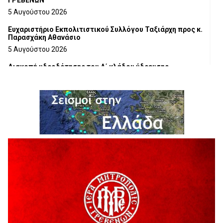
ΓΡΕΒΕΝΩΝ
5 Αυγούστου 2026
Ευχαριστήριο Εκπολιτιστικού Συλλόγου Ταξιάρχη προς κ.
Παρασχάκη Αθανάσιο
5 Αυγούστου 2026
Διακοπή υδροδότησης του Α΄ κλάδου ύδρευσης
5 Αυγούστου 2026
Η Marseaux στα Γρεβενά για μια μοναδική συναυλία
5 Αυγούστου 2026
Θερινό Σινεμά στο πλαίσιο του «Πολιτιστικού
Καλοκαιριού 2026» με την βραβευμένη ταινία «Μικρές
Ανάσες».
5 Αυγούστου 2026
Γρεβενά: Συνελήφθη 18χρονος αλλοδαπός, για κλοπή
εξοπλισμού γυμναστηρίου
5 Αυγούστου 2026
ΑΗ ΛΑΟΣ | 5 Αυγούστου | Υπαίθριο Θέατρο “Καστράκι”,
Γρεβενά