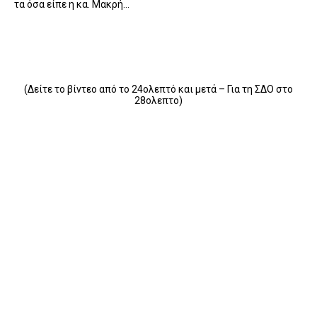
τα όσα είπε η κα. Μακρή…
(Δείτε το βίντεο από το 24ολεπτό και μετά – Για τη ΣΔΟ στο
28ολεπτο)