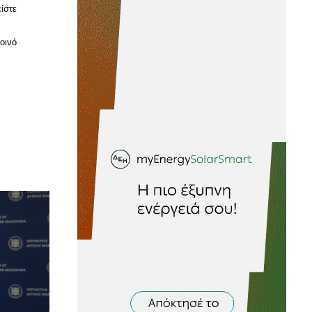
ίστε
οινό