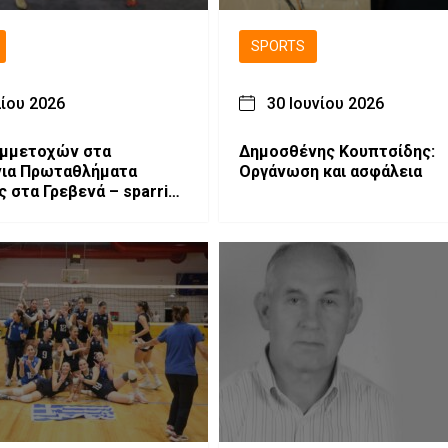
SPORTS
λίου 2026
30 Ιουνίου 2026
υμμετοχών στα
Δημοσθένης Κουπτσίδης:
νια Πρωταθλήματα
Οργάνωση και ασφάλεια
ς στα Γρεβενά – sparring
ς απο τους Αχιλλέα
φωτογραφίες)