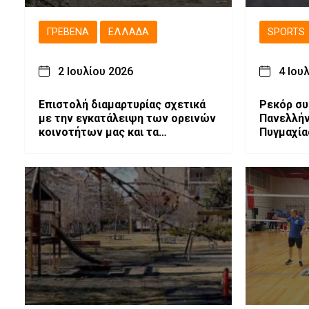
ΓΡΕΒΕΝΆ
ΕΛΛΆΔΑ
SPORTS
2 Ιουλίου 2026
4 Ιου
Επιστολή διαμαρτυρίας σχετικά
Ρεκόρ σ
με την εγκατάλειψη των ορεινών
Πανελλή
κοινοτήτων μας και τα
Πυγμαχία
εξοντωτικά μέτρα κατά των
επίδειξη
κτηνοτρόφων.
Τσεπίδη και Αχιλλέα Καλογερίδη
(βίντεο-