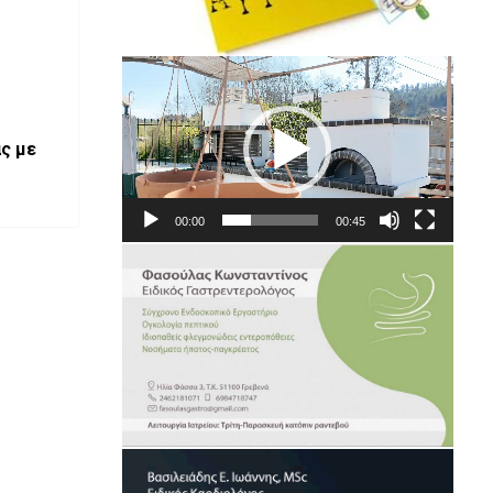
Πρόγραμμα
Αναπαραγωγής
Βίντεο
ς με
00:00
00:45