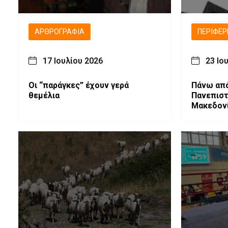
ΑΡΘΡΟΓΡΑΦΊΑ
ΠΕΡΙΦΈΡ
17 Ιουλίου 2026
23 Ιο
Οι “παράγκες” έχουν γερά
Πάνω από
θεμέλια
Πανεπιστ
Μακεδονί
Βάσεις Ε