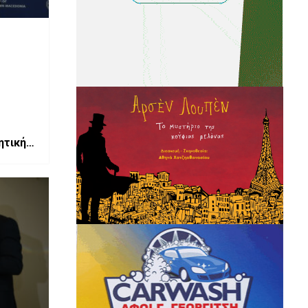
ητική
ις της