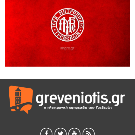
5 Αυγούστου 2026
Διακοπή υδροδότησης του Α΄ κλάδου ύδρευσης
5 Αυγούστου 2026
Η Marseaux στα Γρεβενά για μια μοναδική συναυλία
5 Αυγούστου 2026
Θερινό Σινεμά στο πλαίσιο του «Πολιτιστικού
Καλοκαιριού 2026» με την βραβευμένη ταινία «Μικρές
Ανάσες».
5 Αυγούστου 2026
Γρεβενά: Συνελήφθη 18χρονος αλλοδαπός, για κλοπή
εξοπλισμού γυμναστηρίου
5 Αυγούστου 2026
ΑΗ ΛΑΟΣ | 5 Αυγούστου | Υπαίθριο Θέατρο “Καστράκι”,
Γρεβενά
5 Αυγούστου 2026
41η Γιορτή Κρασιού στο Τρίκωμο – «Γιορτή Παράδοσης»
5 Αυγούστου 2026