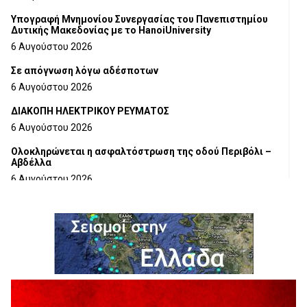
Υπογραφή Μνημονίου Συνεργασίας του Πανεπιστημίου
Δυτικής Μακεδονίας με το HanoiUniversity
6 Αυγούστου 2026
Σε απόγνωση λόγω αδέσποτων
6 Αυγούστου 2026
ΔΙΑΚΟΠΗ ΗΛΕΚΤΡΙΚΟΥ ΡΕΥΜΑΤΟΣ
6 Αυγούστου 2026
Ολοκληρώνεται η ασφαλτόστρωση της οδού Περιβόλι –
Αβδέλλα
6 Αυγούστου 2026
H παραδοχή λαθών είναι (και) δύναμη
5 Αυγούστου 2026
Ο ΑΝΔΡΕΑΣ ΑΣΛΑΝΙΔΗΣ ΣΥΝΕΧΙΖΕΙ ΣΤΟΝ ΠΡΩΤΕΑ
ΓΡΕΒΕΝΩΝ
5 Αυγούστου 2026
Ευχαριστήριο Εκπολιτιστικού Συλλόγου Ταξιάρχη προς κ.
Παρασχάκη Αθανάσιο