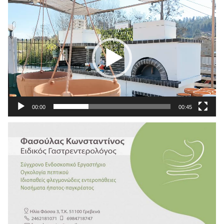
Πρόγραμμα
Αναπαραγωγής
Βίντεο
00:00
00:45