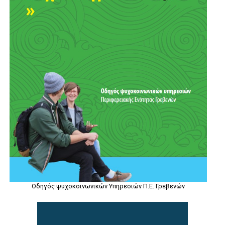
Οδηγός ψυχοκοινωνικών Υπηρεσιών Π.Ε. Γρεβενών