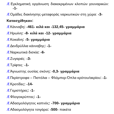
Εγκληματική οργάνωση διακεκριμένων κλοπών γουναρικών:
Æ
-1-
Ομάδες διακίνησης-μεταφοράς ναρκωτικών στη χώρα:
-3-
Æ
Κατασχέθηκαν:
Κάνναβη
:
-461- κιλά και -132,45- γραμμάρια
Æ
Ηρωίνη
: -8- κιλά και -12- γραμμάρια
Æ
Κοκαΐνη
: -5- γραμμάρια
Æ
Δενδρύλλια κάνναβης
: -1-
Æ
Ναρκωτικά δισκία
: -6-
Æ
Ζυγαριές:
-3-
Æ
Τρίφτες:
-1-
Æ
Άγνωστης ουσίας σκόνη
: -0,3- γραμμάρια
Æ
Περίστροφα – Πιστόλια – Φλόμπερ-Όπλα κρότου/αερίου
: -1-
Æ
Κροτίδες
:
-14-
Æ
Γεμιστήρες
:
-1-
Æ
Φλογοκρύπτες
:
-1-
Æ
Αδασμολόγητος καπνός
:
-700- γραμμάρια
Æ
Αδασμολόγητα τσιγάρα
:
-500-
πακέτα
Æ