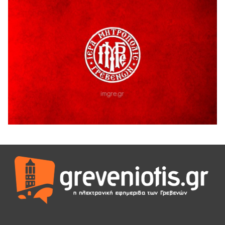
H παραδοχή λαθών είναι (και) δύναμη
5 Αυγούστου 2026
Ο ΑΝΔΡΕΑΣ ΑΣΛΑΝΙΔΗΣ ΣΥΝΕΧΙΖΕΙ ΣΤΟΝ ΠΡΩΤΕΑ
ΓΡΕΒΕΝΩΝ
5 Αυγούστου 2026
Ευχαριστήριο Εκπολιτιστικού Συλλόγου Ταξιάρχη προς κ.
Παρασχάκη Αθανάσιο
5 Αυγούστου 2026
Διακοπή υδροδότησης του Α΄ κλάδου ύδρευσης
5 Αυγούστου 2026
Η Marseaux στα Γρεβενά για μια μοναδική συναυλία
5 Αυγούστου 2026
Θερινό Σινεμά στο πλαίσιο του «Πολιτιστικού
Καλοκαιριού 2026» με την βραβευμένη ταινία «Μικρές
Ανάσες».
5 Αυγούστου 2026
Γρεβενά: Συνελήφθη 18χρονος αλλοδαπός, για κλοπή
εξοπλισμού γυμναστηρίου