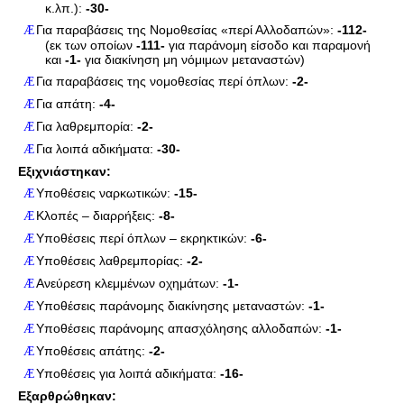
κ.λπ.):
-30-
Για παραβάσεις της Νομοθεσίας «περί Αλλοδαπών»:
-112-
Æ
(εκ των οποίων
-111-
για παράνομη είσοδο και παραμονή
και
-1-
για διακίνηση μη νόμιμων μεταναστών)
Για παραβάσεις της νομοθεσίας περί όπλων:
-2-
Æ
Για απάτη:
-4-
Æ
Για λαθρεμπορία:
-2-
Æ
Για λοιπά αδικήματα:
-30-
Æ
Εξιχνιάστηκαν:
Υποθέσεις ναρκωτικών:
-15-
Æ
Κλοπές – διαρρήξεις:
-8-
Æ
Υποθέσεις περί όπλων – εκρηκτικών:
-6-
Æ
Υποθέσεις λαθρεμπορίας:
-2-
Æ
Ανεύρεση κλεμμένων οχημάτων:
-1-
Æ
Υποθέσεις παράνομης διακίνησης μεταναστών:
-1-
Æ
Υποθέσεις παράνομης απασχόλησης αλλοδαπών:
-1-
Æ
Υποθέσεις απάτης:
-2-
Æ
Υποθέσεις για λοιπά αδικήματα:
-16-
Æ
Εξαρθρώθηκαν: