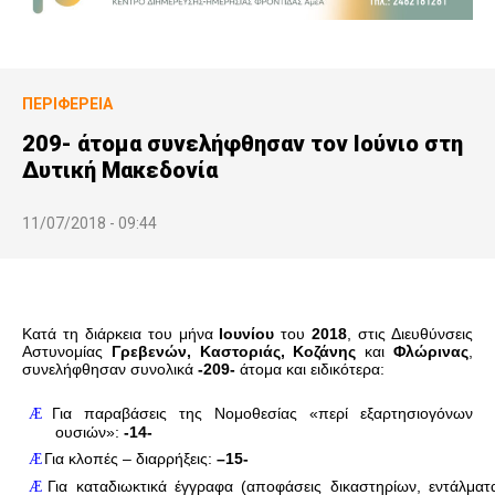
ΠΕΡΙΦΈΡΕΙΑ
209- άτομα συνελήφθησαν τον Ιούνιο στη
Δυτική Μακεδονία
11/07/2018 - 09:44
Κατά τη διάρκεια του μήνα
Ιουνίου
του
2018
, στις Διευθύνσεις
Αστυνομίας
Γρεβενών, Καστοριάς, Κοζάνης
και
Φλώρινας
,
συνελήφθησαν συνολικά
-209-
άτομα και ειδικότερα:
Για παραβάσεις της Νομοθεσίας «περί εξαρτησιογόνων
Æ
ουσιών»:
-14-
Για κλοπές
–
διαρρήξεις:
–
15-
Æ
Για καταδιωκτικά έγγραφα (αποφάσεις δικαστηρίων, εντάλματ
Æ