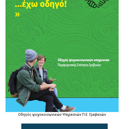
Οδηγός ψυχοκοινωνικών Υπηρεσιών Π.Ε. Γρεβενών