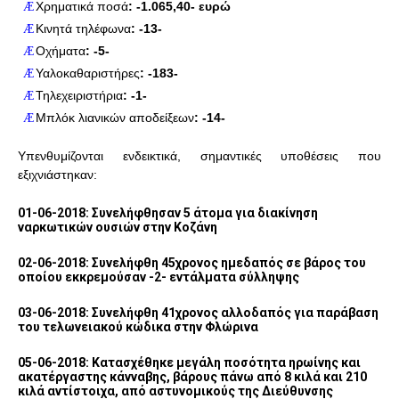
Χρηματικά ποσά
: -1.065,40- ευρώ
Æ
Κινητά τηλέφωνα
: -13-
Æ
Οχήματα
: -5-
Æ
Υαλοκαθαριστήρες
: -183-
Æ
Τηλεχειριστήρια
: -1-
Æ
Μπλόκ λιανικών αποδείξεων
: -14-
Æ
Υπενθυμίζονται ενδεικτικά, σημαντικές υποθέσεις που
εξιχνιάστηκαν:
01-06-2018: Συνελήφθησαν 5 άτομα για διακίνηση
ναρκωτικών ουσιών στην Κοζάνη
02-06-2018: Συνελήφθη 45χρονος ημεδαπός σε βάρος του
οποίου εκκρεμούσαν -2- εντάλματα σύλληψης
03-06-2018: Συνελήφθη 41χρονος αλλοδαπός για παράβαση
του τελωνειακού κώδικα στην Φλώρινα
05-06-2018: Κατασχέθηκε μεγάλη ποσότητα ηρωίνης και
ακατέργαστης κάνναβης, βάρους πάνω από 8 κιλά και 210
κιλά αντίστοιχα, από αστυνομικούς της Διεύθυνσης