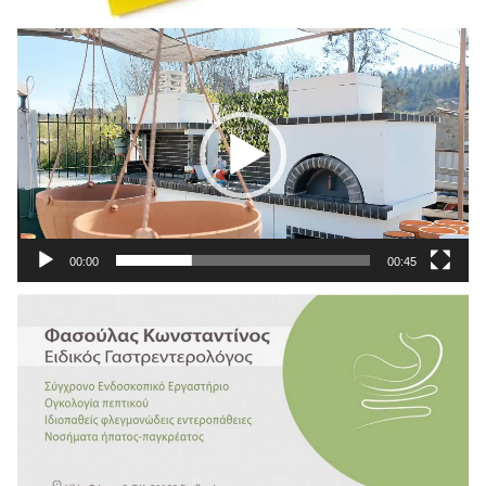
Πρόγραμμα
Αναπαραγωγής
Βίντεο
00:00
00:45