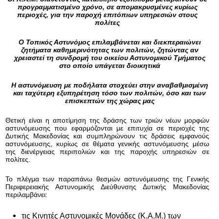
προγραμματισμένο χρόνο, σε απομακρυσμένες κυρίως
περιοχές, για την παροχή επιτόπιων υπηρεσιών στους
πολίτες
O
Τοπικός Αστυνόμος επιλαμβάνεται και διεκπεραιώνει
ζητήματα καθημερινότητας των πολιτών, ζητώντας αν
χρειαστεί τη συνδρομή του οικείου Αστυνομικού Τμήματος
στο οποίο υπάγεται διοικητικά
Η αστυνόμευση με ποδήλατα
στοχεύει στην αναβαθμισμένη
και ταχύτερη εξυπηρέτηση τόσο των πολιτών, όσο και των
επισκεπτών της χώρας μας
Θετική είναι η αποτίμηση της δράσης των τριών νέων μορφών
αστυνόμευσης που εφαρμόζονται με επιτυχία σε περιοχές της
Δυτικής Μακεδονίας και συμπληρώνουν τις δράσεις εμφανούς
αστυνόμευσης, κυρίως σε θέματα γενικής αστυνόμευσης μέσω
της διενέργειας περιπολιών και της παροχής υπηρεσιών σε
πολίτες.
Το πλέγμα των παραπάνω θεσμών αστυνόμευσης της Γενικής
Περιφερειακής Αστυνομικής Διεύθυνσης Δυτικής Μακεδονίας
περιλαμβάνει:
τις Κινητές Αστυνομικές Μονάδες (Κ.Α.Μ.) των