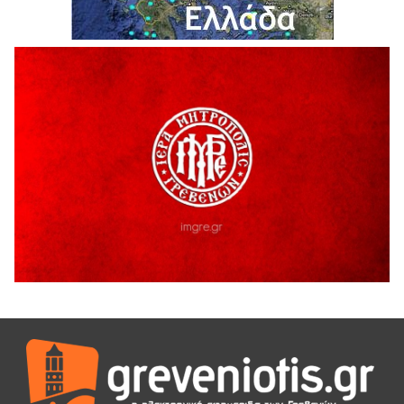
ΓΡΕΒΕΝΩΝ
5 Αυγούστου 2026
Ευχαριστήριο Εκπολιτιστικού Συλλόγου Ταξιάρχη προς κ.
Παρασχάκη Αθανάσιο
5 Αυγούστου 2026
Διακοπή υδροδότησης του Α΄ κλάδου ύδρευσης
5 Αυγούστου 2026
Η Marseaux στα Γρεβενά για μια μοναδική συναυλία
5 Αυγούστου 2026
Θερινό Σινεμά στο πλαίσιο του «Πολιτιστικού
Καλοκαιριού 2026» με την βραβευμένη ταινία «Μικρές
Ανάσες».
5 Αυγούστου 2026
Γρεβενά: Συνελήφθη 18χρονος αλλοδαπός, για κλοπή
εξοπλισμού γυμναστηρίου
5 Αυγούστου 2026
ΑΗ ΛΑΟΣ | 5 Αυγούστου | Υπαίθριο Θέατρο “Καστράκι”,