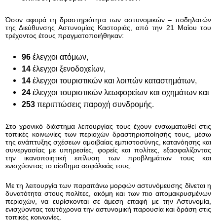
Όσον αφορά τη δραστηριότητα των αστυνομικών – ποδηλατών
της Διεύθυνσης Αστυνομίας Καστοριάς, από την 21 Μαΐου του
τρέχοντος έτους πραγματοποιήθηκαν:
96
έλεγχοι ατόμων,
14
έλεγχοι ξενοδοχείων,
14
έλεγχοι τουριστικών και λοιπών καταστημάτων,
24
έλεγχοι τουριστικών λεωφορείων και οχημάτων και
253
περιπτώσεις παροχή συνδρομής.
Στο χρονικό διάστημα λειτουργίας τους έχουν ενσωματωθεί στις
τοπικές κοινωνίες των περιοχών δραστηριοποίησής τους, μέσω
της ανάπτυξης
σχέσεων αμοιβαίας εμπιστοσύνης, κατανόησης και
συνεργασίας με υπηρεσίες, φορείς και πολίτες,
εξασφαλίζοντας
την ικανοποιητική επίλυση των προβλημάτων τους και
ενισχύοντας το αίσθημα ασφάλειάς τους
.
Με τη λειτουργία των παραπάνω μορφών αστυνόμευσης
δίνεται η
δυνατότητα στους πολίτες, ακόμη και των πιο απομακρυσμένων
περιοχών, να ευρίσκονται σε άμεση επαφή με την Αστυνομία,
ενισχύοντας ταυτόχρονα την
αστυνομική παρουσία και δράση στις
τοπικές κοινωνίες.