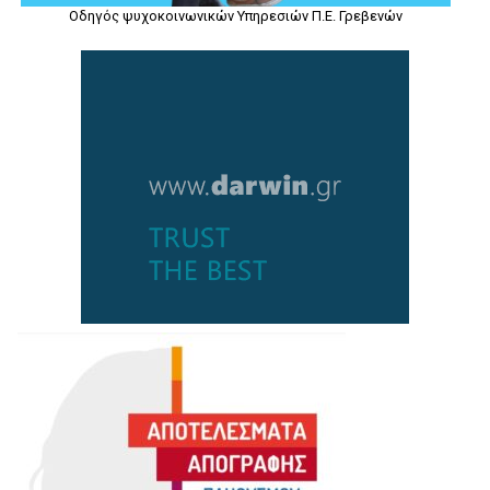
Οδηγός ψυχοκοινωνικών Υπηρεσιών Π.Ε. Γρεβενών