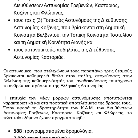
Διευθύνσεων Αστυνομίας Γρεβενών, Καστοριάς,
Κοζάνης και Φλώρινας,
τους τρεις (3) Τοπικούς Αστυνόμους της Διεύθυνσης
Αστυνομίας Κοζάνης, που βρίσκονται στη Δημοτική
Κοινότητα Βελβεντού, την Τοπική Κοινότητα Τσοτυλίου
και τη Δημοτική Κοινότητα Αιανής και
τους αστυνομικούς-ποδηλάτες της Διεύθυνσης
Αστυνομίας Καστοριάς.
Οι αστυνομικοί που στελεχώνουν τους παραπάνω τρεις θεσμούς
βρίσκονται καθημερινά δίπλα στον πολίτη, στοχεύοντας στην
βελτίωση της καθημερινότητάς του, αναδεικνύοντας ταυτόχρονα
το ανθρώπινο πρόσωπο της Ελληνικής Αστυνομίας.
Η επιτυχία των
νέων μορφών αστυνόμευσης αποτυπώνεται
χαρακτηριστικά και στα ποσοτικά αποτελέσματα της δράσης τους.
Όσον αφορά τη δραστηριότητα των Κ.Α.Μ. των Διευθύνσεων
Αστυνομίας Γρεβενών, Καστοριάς, Κοζάνης και Φλώρινας, το
τελευταίο εξάμηνο έχουν πραγματοποιηθεί:
588
προγραμματισμένα δρομολόγια
,