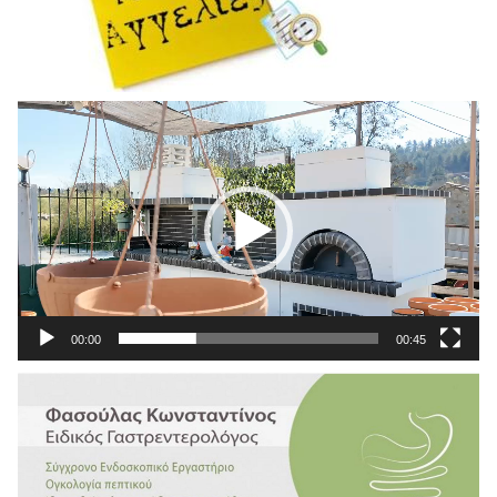
Πρόγραμμα
Αναπαραγωγής
Βίντεο
00:00
00:45