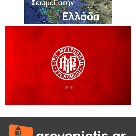
6 Αυγούστου 2026
H παραδοχή λαθών είναι (και) δύναμη
5 Αυγούστου 2026
Ο ΑΝΔΡΕΑΣ ΑΣΛΑΝΙΔΗΣ ΣΥΝΕΧΙΖΕΙ ΣΤΟΝ ΠΡΩΤΕΑ
ΓΡΕΒΕΝΩΝ
5 Αυγούστου 2026
Ευχαριστήριο Εκπολιτιστικού Συλλόγου Ταξιάρχη προς κ.
Παρασχάκη Αθανάσιο
5 Αυγούστου 2026
Διακοπή υδροδότησης του Α΄ κλάδου ύδρευσης
5 Αυγούστου 2026
Η Marseaux στα Γρεβενά για μια μοναδική συναυλία
5 Αυγούστου 2026
Θερινό Σινεμά στο πλαίσιο του «Πολιτιστικού
Καλοκαιριού 2026» με την βραβευμένη ταινία «Μικρές
Ανάσες».
5 Αυγούστου 2026