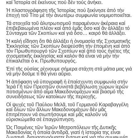
καί Ἱστορία σέ ἐκείνους πού δέν τούς ἀνήκει.
Ἡ πλαστογράφηση τῆς Ἱστορίας πού ξεκίνησε ἀπό τήν
ἐποχή τοῦ Τίτο μέ τήν ἀνωτέρω συμφωνία νομιμοποιεῖται.
Τά στοιχεῖα τοῦ ἀλυτρωτισμοῦ παραμένουν ἀκέραια καί
ἐπιβεβαιωμένα πλέον καί ἀπό ἐμᾶς ὅσο καί ἄν ἀλλάξει τό
Σύνταγμα τῶν Σκοπίων καί γιά ὅσο… καιρό θά ἀλλάξει.
Ἡ καλή εἴδηση ὅτι θά ἀλλάξει ἡ ὀνομασία τῆς Σχισματικῆς
Ἐκκλησίας τῶν Σκοπίων διεψεύσθη τήν ἑπομένη καί ἀπό
τόν Πρωθυπουργό τῶν Σχοπίων καί ἀπό τούς ἡγέτες τῆς
σχισματικῆς ἐκκλησίας καί καλόν θά εἶναι νά μήν τήν
ἐπικαλεῖται ὁ κ. Πρωθυπουργός.
Ἐπί τῆς οὐσίας ρίχνουμε σήμερα στάχτη στά μάτια μας γιά
νά μήν δοῦμε τί θά γίνει αὕριο.
Ἡ ἀπόφαση νά ὑπογραφῆ ἡ ἐπαίσχυντη συμφωνία στήν
Ἱερά Γῆ τῶν Πρεσπῶν συνιστᾶ βεβήλωση χώρων ἱερῶν
ποτισμένων ἀπό αἷμα Μακεδονομάχων καί βιασμό τῆς
συνειδήσεως τῶν κατοίκων τῆς περιοχῆς.
Οἱ ψυχές τοῦ Παύλου Μελᾶ, τοῦ Γερμανοῦ Καραβαγγέλη
καί ὅλων τῶν ἄλλων Μακεδονομάχων δέν μᾶς
ἐπιτρέπουν νά σιωπήσουμε καί μᾶς καλοῦν νά
εὑρισκώμεθα σέ ἐπαγρύπνηση.
Ὡς Ποιμένες τῶν Ἱερῶν Μητροπόλεων τῆς Δυτικῆς
Μακεδονίας ἡ ὁποία ἀντιδρᾶ, γιατί ἡ ἱστορία της εἶναι
ζωντανή, διαμαρτυρόμαστε ἔντονα καί γιά τήν συμφωνία