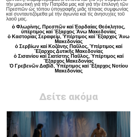
τήν μειωτική γιά τήν Πατρίδα μας καί γιά τήν ἐπιλογή τῶν
Πρεσπῶν ὡς τόπου ὑπογραφῆς μιᾶς τέτοιας συμφωνίας
καί συνταυτιζόμεθα μέ τήν ἀγωνία καί τίς ἀνησυχίες τοῦ
λαοῦ μας.
ὁ Φλωρίνης, Πρεσπῶν καί Ἐορδαίας Θεόκλητος,
ὑπέρτιμος καί Ἔξαρχος Ἄνω Μακεδονίας
ὁ Καστορίας Σεραφείμ, Ὑπέρτιμος καί Ἔξαρχος Ἄνω
Μακεδονίας
ὁ Σερβίων καί Κοζάνης Παῦλος, Ὑπέρτιμος καί
Ἔξαρχος Δυτικῆς Μακεδονίας
ὁ Σισανίου καί Σιατίστης Παῦλος, Ὑπέρτιμος καί
Ἔξαρχος Μακεδονίας
Ὁ Γρεβενῶν Δαβίδ, Ὑπέρτιμος καί Ἔξαρχος Νοτίου
Μακεδονίας
Δείτε ακόμα