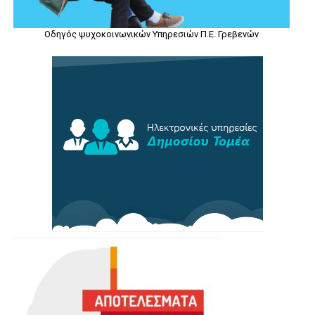
Οδηγός ψυχοκοινωνικών Υπηρεσιών Π.Ε. Γρεβενών