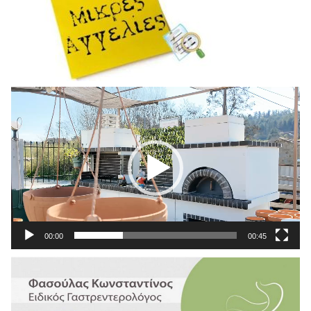
Πρόγραμμα
Αναπαραγωγής
Βίντεο
00:00
00:45