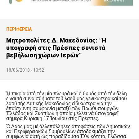
ΠΕΡΙΦΈΡΕΙΑ
Μητροπολίτες Δ. Μακεδονίας: ”Η
υπογραφή στις Πρέσπες συνιστά
βεβήλωση χώρων Ιερών”
18/06/2018 - 10:52
Ἡ πικρία ἀπό τήν μία πλευρά καί ὁ θυμός ἀπό τήν ἄλλη
εἶναι τά συναισθήματα τοῦ λαοῦ μας γενικώτερα καί τοῦ
λαοῦ τῆς Δυτικῆς Μακεδονίας εἰδικώτερα γιά τήν
ἐπαίσχυντη συμφωνία μεταξύ τῶν Πρωθυπουργῶν
Ἑλλάδος καί Σκοπίων ἡ ὁποία μέλλει νά ὑπογραφεῖ
σήμερα Κυριακή 17 Ἰουνίου στίς Πρέσπες.
Ὁ Λαός μας μέ ἀλλεπάλληλες ἀποφάσεις τῶν Δημοτικῶν
καί Περιφερειακῶν Συμβουλίων ἀποδοκιμάζει τήν
συμφωνία αὐτή ὡς παραδίδουσα Ἐθνικότητα, Γλῶσσα