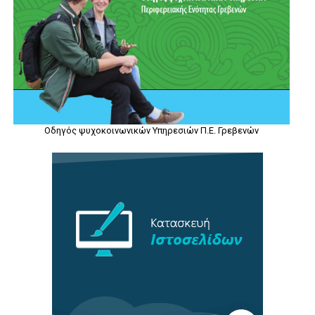
Οδηγός ψυχοκοινωνικών Υπηρεσιών Π.Ε. Γρεβενών