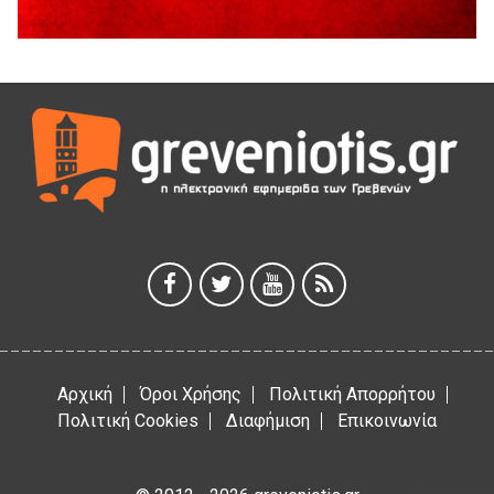
Διακοπή υδροδότησης του Α΄ κλάδου ύδρευσης
5 Αυγούστου 2026
Η Marseaux στα Γρεβενά για μια μοναδική συναυλία
5 Αυγούστου 2026
Θερινό Σινεμά στο πλαίσιο του «Πολιτιστικού
Καλοκαιριού 2026» με την βραβευμένη ταινία «Μικρές
Ανάσες».
5 Αυγούστου 2026
Γρεβενά: Συνελήφθη 18χρονος αλλοδαπός, για κλοπή
εξοπλισμού γυμναστηρίου
5 Αυγούστου 2026
Αρχική
Όροι Χρήσης
Πολιτική Απορρήτου
Πολιτική Cookies
Διαφήμιση
Επικοινωνία