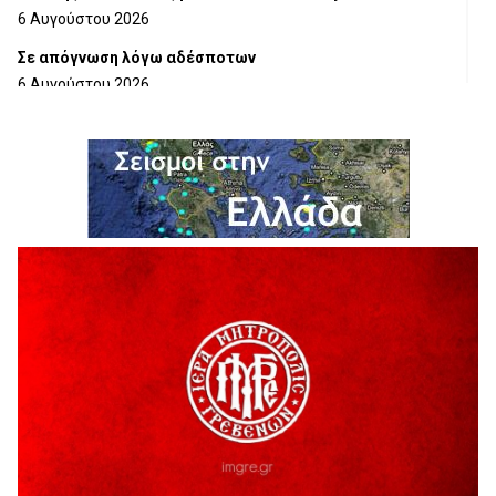
6 Αυγούστου 2026
Σε απόγνωση λόγω αδέσποτων
6 Αυγούστου 2026
ΔΙΑΚΟΠΗ ΗΛΕΚΤΡΙΚΟΥ ΡΕΥΜΑΤΟΣ
6 Αυγούστου 2026
Ολοκληρώνεται η ασφαλτόστρωση της οδού Περιβόλι –
Αβδέλλα
6 Αυγούστου 2026
H παραδοχή λαθών είναι (και) δύναμη
5 Αυγούστου 2026
Ο ΑΝΔΡΕΑΣ ΑΣΛΑΝΙΔΗΣ ΣΥΝΕΧΙΖΕΙ ΣΤΟΝ ΠΡΩΤΕΑ
ΓΡΕΒΕΝΩΝ
5 Αυγούστου 2026
Ευχαριστήριο Εκπολιτιστικού Συλλόγου Ταξιάρχη προς κ.
Παρασχάκη Αθανάσιο
5 Αυγούστου 2026